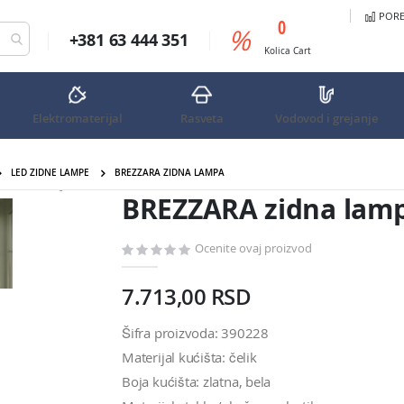
PORED
predmeta
0
%
+381 63 444 351
Cart
Kolica
Cart
Elektromaterijal
Rasveta
Vodovod i grejanje
LED ZIDNE LAMPE
BREZZARA ZIDNA LAMPA
BREZZARA zidna lampa
BREZZARA zidna lam
Ocenite ovaj proizvod
7.713,00 RSD
Šifra proizvoda: 390228
Materijal kućišta: čelik
Boja kućišta: zlatna, bela