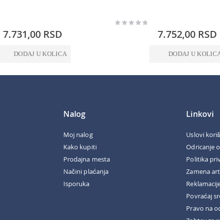
Rating:
0%
7.731,00 RSD
7.752,00 RSD
DODAJ U KOLICA
DODAJ U KOLIC
Nalog
Linkovi
Moj nalog
Uslovi kori
Kako kupiti
Odricanje 
Prodajna mesta
Politika pri
Načini plaćanja
Zamena art
Isporuka
Reklamacij
Povraćaj s
Pravo na o