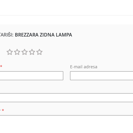
RIŠI:
BREZZARA ZIDNA LAMPA
1
2
3
4
5
E-mail adresa
star
stars
stars
stars
stars
r