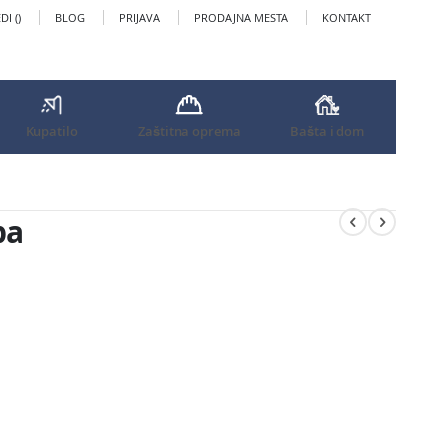
I (
)
BLOG
PRIJAVA
PRODAJNA MESTA
KONTAKT
Kupatilo
Zaštitna oprema
Bašta i dom
pa