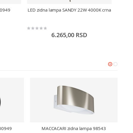
00949
LED zidna lampa SANDY 22W 4000K crna
LED z
Rating:
Rating:
0%
0%
6.265,00 RSD
900949
MACCACARI zidna lampa 98543