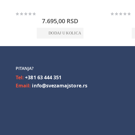
Rating:
Rating:
0%
0%
7.695,00 RSD
DODAJ U KOLICA
PITANJA?
Tel:
+381 63 444 351
Email:
info@svezamajstore.rs