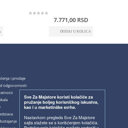
Rating:
Rating:
0%
0%
7.771,00 RSD
A
DODAJ U KOLICA
šćenja i prodaje
od odgovornosti
vatnosti
Sve Za Majstore koristi kolačiće za
ikala
pružanje boljeg korisničkog iskustva,
kao i u marketinške svrhe.
e
redstava
Nastavkom pregleda Sve Za Majstore
dustajanje
sajta slažete se s korišćenjem kolačića.
Podešavanja kolačića možete podesiti u