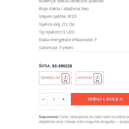
Materijal stakla /abažura: plastika
Boja stakla / abažura: beo
Stepen zaštite: IP20
Sijalica uklj. (1): Da
Tip sijalice (1): LED
Klasa energetske efikasnosti: F
Garancija: 5 years
ŠIFRA
03-390228
TEHNIČKI LIST
UPUTSTVO
DODAJ U KOLICA
Napomena:
Cene i dostupnost na sajtu važe za online 
objektima cene i stanje robe mogu biti drugačiji — pre