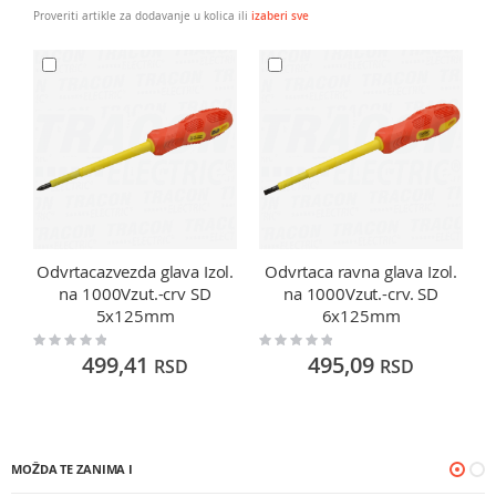
Proveriti artikle za dodavanje u kolica ili
izaberi sve
Odvrtacazvezda glava Izol.
Odvrtaca ravna glava Izol.
na 1000Vzut.-crv SD
na 1000Vzut.-crv. SD
5x125mm
6x125mm
Rating:
Rating:
Ra
0%
0%
0
499,41
495,09
RSD
RSD
MOŽDA TE ZANIMA I