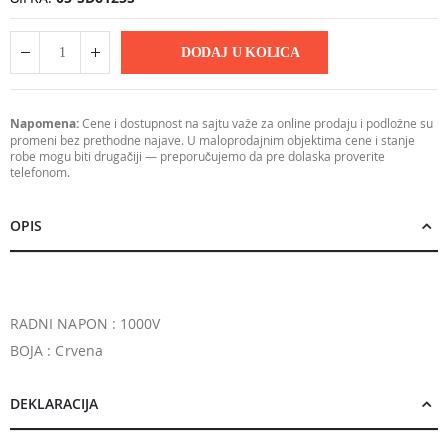
DODAJ U KOLICA
Napomena:
Cene i dostupnost na sajtu važe za online prodaju i podložne su
promeni bez prethodne najave. U maloprodajnim objektima cene i stanje
robe mogu biti drugačiji — preporučujemo da pre dolaska proverite
telefonom.
OPIS
RADNI NAPON : 1000V
BOJA : Crvena
DEKLARACIJA