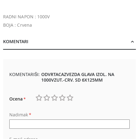
RADNI NAPON : 1000V
BOJA : Crvena
KOMENTARI
KOMENTARIŠI:
ODVRTACAZVEZDA GLAVA IZOL. NA
1000VZUT.-CRV. SD 6X125MM
Ocena
1
2
3
4
5
Nadimak
star
stars
stars
stars
stars