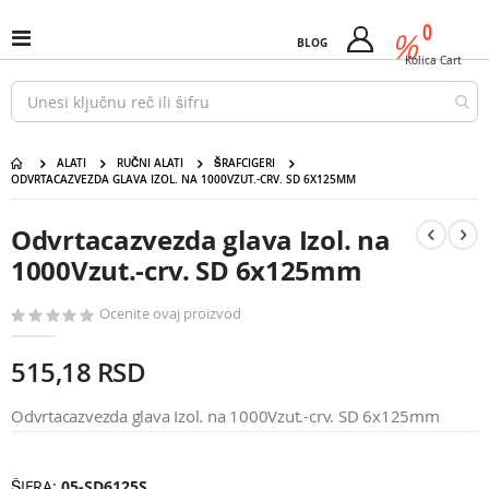
Pređi
predm
0
na
%
Uključi
BLOG
Cart
sadržaj
/
Kolica
Cart
isključi
Nav
ALATI
RUČNI ALATI
ŠRAFCIGERI
ODVRTACAZVEZDA GLAVA IZOL. NA 1000VZUT.-CRV. SD 6X125MM
Odvrtacazvezda glava Izol. na 1000Vzut.-crv. SD 6x125mm
Pređite
Pređite
na
na
Odvrtacazvezda glava Izol. na
kraj
početak
galerije
galerije
1000Vzut.-crv. SD 6x125mm
slika
slika
Ocenite ovaj proizvod
515,18 RSD
Odvrtacazvezda glava Izol. na 1000Vzut.-crv. SD 6x125mm
ŠIFRA
05-SD6125S