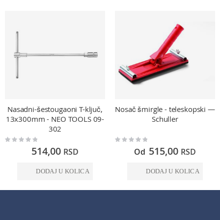
Nasadni-šestougaoni T-ključ,
Nosač šmirgle - teleskopski —
13x300mm - NEO TOOLS 09-
Schuller
302
Rating:
Rating:
0%
0%
514,00
515,00
RSD
Od
RSD
DODAJ U KOLICA
DODAJ U KOLICA