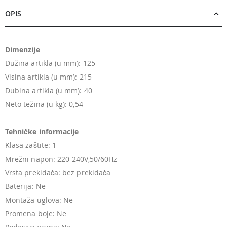
OPIS
Dimenzije
Dužina artikla (u mm): 125
Visina artikla (u mm): 215
Dubina artikla (u mm): 40
Neto težina (u kg): 0,54
Tehničke informacije
Klasa zaštite: 1
Mrežni napon: 220-240V,50/60Hz
Vrsta prekidača: bez prekidača
Baterija: Ne
Montaža uglova: Ne
Promena boje: Ne