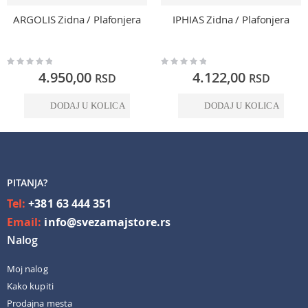
ARGOLIS Zidna / Plafonjera
IPHIAS Zidna / Plafonjera
Rating:
Rating:
0%
0%
4.950,00
4.122,00
RSD
RSD
DODAJ U KOLICA
DODAJ U KOLICA
PITANJA?
Tel:
+381 63 444 351
Email:
info@svezamajstore.rs
Nalog
Moj nalog
Kako kupiti
Prodajna mesta