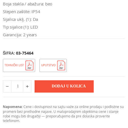
Boja stakla / abažura: beo
Stepen zaštite: IP54
Sijalica uklj. (1): Da
Tip sijalice (1): LED
Garancija: 2 years
ŠIFRA
03-75464
TEHNIČKI LIST
UPUTSTVO
DODAJ U KOLICA
Napomena:
Cene i dostupnost na sajtu važe za online prodaju i podložne su
promeni bez prethodne najave. U maloprodajnim objektima cene i stanje
robe mogu biti drugačiji — preporučujemo da pre dolaska proverite
telefonom.