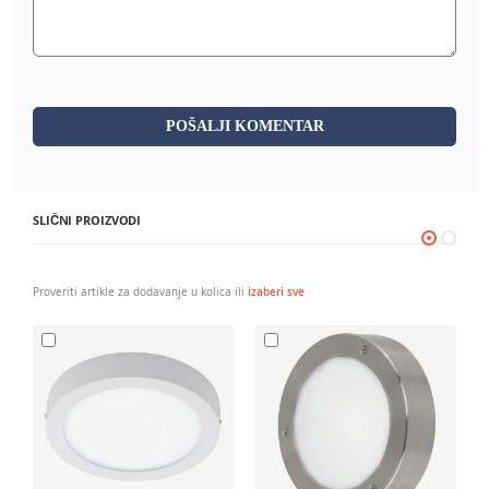
POŠALJI KOMENTAR
SLIČNI PROIZVODI
Proveriti artikle za dodavanje u kolica ili
izaberi sve