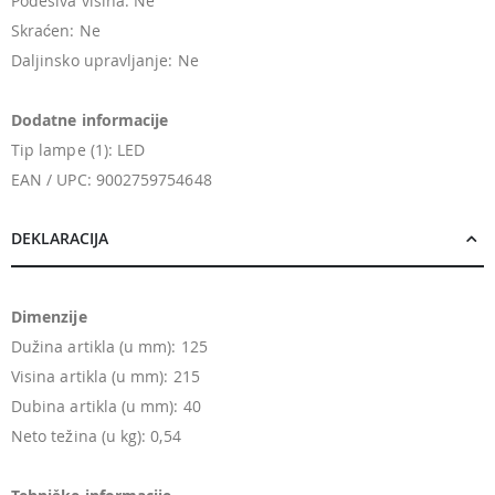
Podesiva visina: Ne
Skraćen: Ne
Daljinsko upravljanje: Ne
Dodatne informacije
Tip lampe (1): LED
EAN / UPC: 9002759754648
DEKLARACIJA
Dimenzije
Dužina artikla (u mm): 125
Visina artikla (u mm): 215
Dubina artikla (u mm): 40
Neto težina (u kg): 0,54