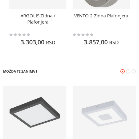
ARGOLIS Zidna /
VENTO 2 Zidna Plafonjera
Plafonjera
Rating:
Rating:
Ra
0%
0%
0
3.303,00
3.857,00
RSD
RSD
MOŽDA TE ZANIMA I