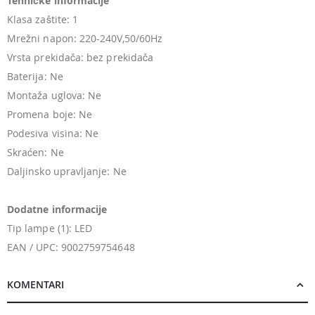
Tehničke informacije
Klasa zaštite: 1
Mrežni napon: 220-240V,50/60Hz
Vrsta prekidača: bez prekidača
Baterija: Ne
Montaža uglova: Ne
Promena boje: Ne
Podesiva visina: Ne
Skraćen: Ne
Daljinsko upravljanje: Ne
Dodatne informacije
Tip lampe (1): LED
EAN / UPC: 9002759754648
KOMENTARI