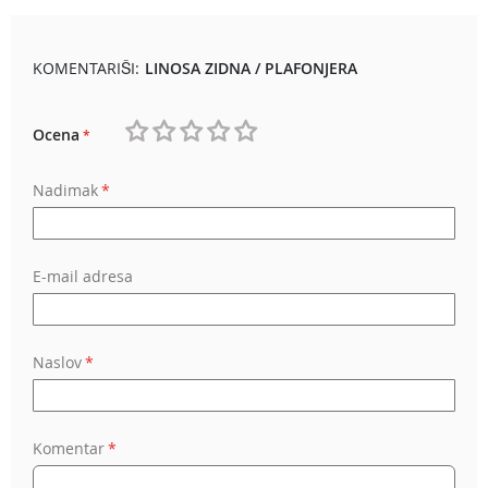
KOMENTARIŠI:
LINOSA ZIDNA / PLAFONJERA
Ocena
1
2
3
4
5
Nadimak
star
stars
stars
stars
stars
E-mail adresa
Naslov
Komentar