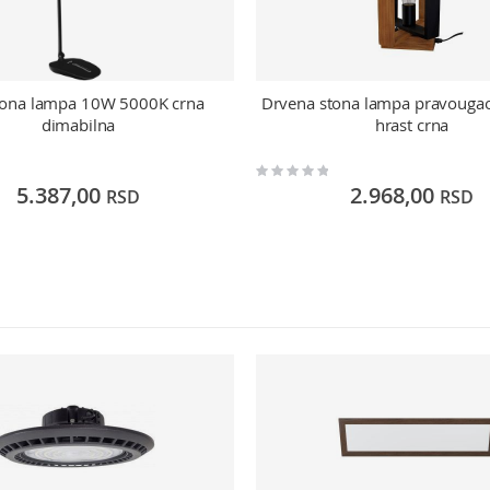
tona lampa 10W 5000K crna
Drvena stona lampa pravouga
dimabilna
hrast crna
Rating:
0%
5.387,00
2.968,00
RSD
RSD