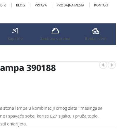
I (
)
BLOG
PRIJAVA
PRODAJNA MESTA
KONTAKT
Kupatilo
Zaštitna oprema
Bašta i dom
88
ampa 390188
a stona lampa u kombinaciji crnog zlata i mesinga sa
 i spavaće sobe, koristi E27 sijalicu i pruža toplo,
til enterijera.