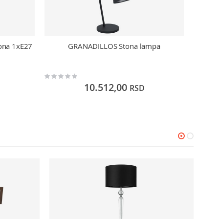
ona 1xE27
GRANADILLOS Stona lampa
Rating:
Rating:
0%
0%
10.512,00
RSD