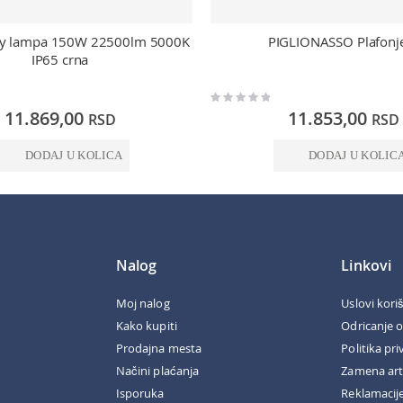
ay lampa 150W 22500lm 5000K
PIGLIONASSO Plafonj
IP65 crna
Rating:
0%
11.869,00
11.853,00
RSD
RSD
DODAJ U KOLICA
DODAJ U KOLIC
Nalog
Linkovi
Moj nalog
Uslovi kori
Kako kupiti
Odricanje 
Prodajna mesta
Politika pri
Načini plaćanja
Zamena art
Isporuka
Reklamacij