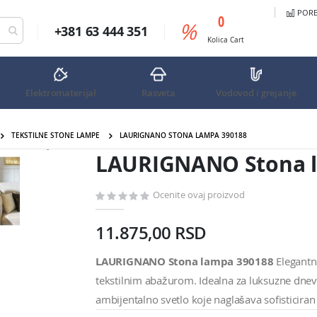
PORED
predmeta
0
%
+381 63 444 351
Cart
Kolica
Cart
Elektromaterijal
Rasveta
Vodovod i grejanje
TEKSTILNE STONE LAMPE
LAURIGNANO STONA LAMPA 390188
LAURIGNANO Stona lampa 3901
LAURIGNANO Stona l
Ocenite ovaj proizvod
11.875,00 RSD
LAURIGNANO Stona lampa 390188
Elegantn
tekstilnim abažurom. Idealna za luksuzne dnevne
ambijentalno svetlo koje naglašava sofisticiran s