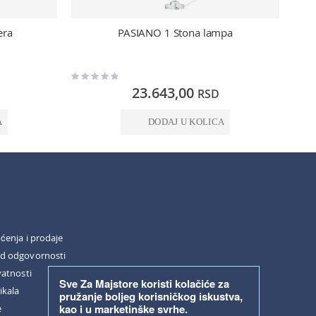
era
PASIANO 1 Stona lampa
Rating:
Rating:
0%
0%
23.643,00
RSD
A
DODAJ U KOLICA
šćenja i prodaje
od odgovornosti
vatnosti
Sve Za Majstore koristi kolačiće za
ikala
pružanje boljeg korisničkog iskustva,
kao i u marketinške svrhe.
e