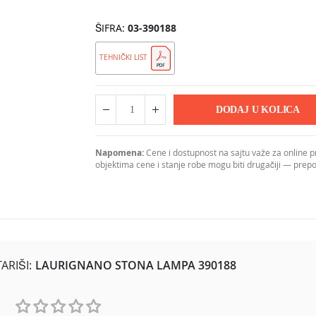
ŠIFRA
03-390188
TEHNIČKI LIST
DODAJ U KOLICA
Napomena:
Cene i dostupnost na sajtu važe za online 
objektima cene i stanje robe mogu biti drugačiji — pre
ijere koji traže luksuzan i moderan izgled. Kućište od čelika u fi
RIŠI:
LAURIGNANO STONA LAMPA 390188
 kontrast boja čini lampu idealnom za moderne dnevne sobe, spavać
 i klasičnim sijalicama različitih snaga i temperatura boje. Sa vi
o, neblještavo zračenje. Stepen zaštite IP20 namenjuje je unutraš