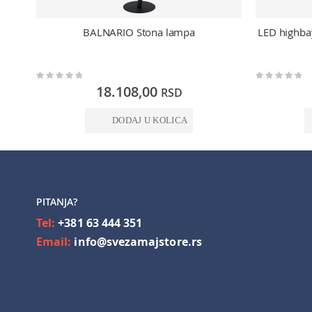
BALNARIO Stona lampa
LED highb
Rating:
Rating:
0%
0%
18.108,00
RSD
DODAJ U KOLICA
PITANJA?
Tel:
+381 63 444 351
Email:
info@svezamajstore.rs