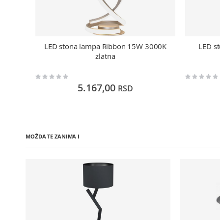
LED stona lampa Ribbon 15W 3000K
LED s
zlatna
Rating:
Rating:
0%
0%
5.167,00
RSD
MOŽDA TE ZANIMA I