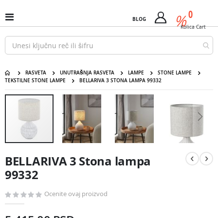
Pređi
predm
0
na
%
Uključi
BLOG
Cart
sadržaj
/
Kolica
Cart
isključi
Nav
RASVETA
UNUTRAŠNJA RASVETA
LAMPE
STONE LAMPE
TEKSTILNE STONE LAMPE
BELLARIVA 3 STONA LAMPA 99332
BELLARIVA 3 Stona lampa 99332
Pređite
na
kraj
galerije
slika
Pređite
na
BELLARIVA 3 Stona lampa
početak
galerije
99332
slika
Ocenite ovaj proizvod