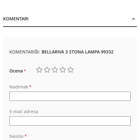
KOMENTARI
KOMENTARIŠI:
BELLARIVA 3 STONA LAMPA 99332
Ocena
1
2
3
4
5
Nadimak
star
stars
stars
stars
stars
E-mail adresa
Naslov