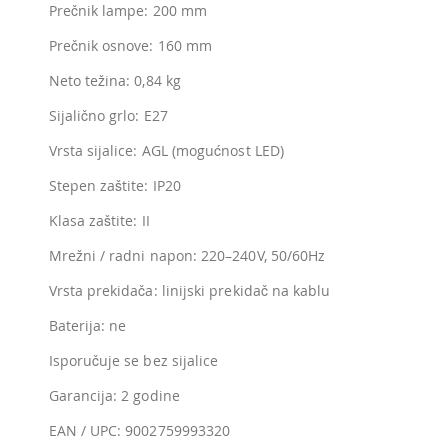
Prečnik lampe: 200 mm
Prečnik osnove: 160 mm
Neto težina: 0,84 kg
Sijalično grlo: E27
Vrsta sijalice: AGL (mogućnost LED)
Stepen zaštite: IP20
Klasa zaštite: II
Mrežni / radni napon: 220–240V, 50/60Hz
Vrsta prekidača: linijski prekidač na kablu
Baterija: ne
Isporučuje se bez sijalice
Garancija: 2 godine
EAN / UPC: 9002759993320