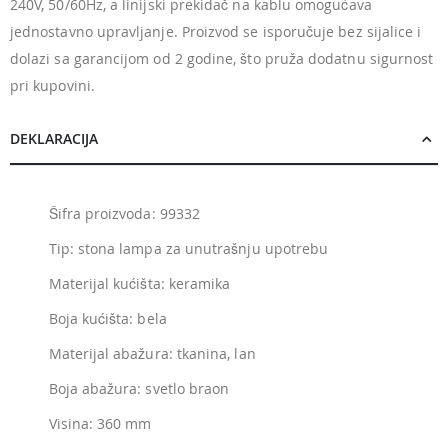
240V, 50/60Hz, a linijski prekidač na kablu omogućava
jednostavno upravljanje. Proizvod se isporučuje bez sijalice i
dolazi sa garancijom od 2 godine, što pruža dodatnu sigurnost
pri kupovini.
DEKLARACIJA
Šifra proizvoda: 99332
Tip: stona lampa za unutrašnju upotrebu
Materijal kućišta: keramika
Boja kućišta: bela
Materijal abažura: tkanina, lan
Boja abažura: svetlo braon
Visina: 360 mm