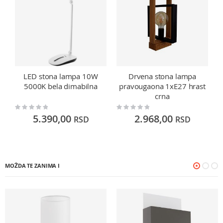
LED stona lampa 10W
Drvena stona lampa
5000K bela dimabilna
pravougaona 1xE27 hrast
crna
Rating:
Rating:
Ra
0%
0%
0
5.390,00
2.968,00
RSD
RSD
MOŽDA TE ZANIMA I