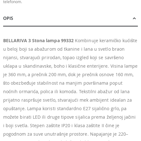
telefonom.
OPIS
BELLARIVA 3 Stona lampa 99332
Kombinuje keramičko kućište
u beloj boji sa abažurom od tkanine i lana u svetlo braon
nijansi, stvarajući prirodan, topao izgled koji se savršeno
uklapa u skandinavske, boho i klasične enterijere. Visina lampe
je 360 mm, a prečnik 200 mm, dok je prečnik osnove 160 mm,
što obezbeđuje stabilnost na manjim površinama poput
noćnih ormarića, polica ili komoda. Tekstilni abažur od lana
prijatno raspršuje svetlo, stvarajući mek ambijent idealan za
opuštanje. Lampa koristi standardno E27 sijalično grlo, pa
možete birati LED ili druge tipove sijalica prema željenoj jačini
i boji svetla. Stepen zaštite IP20 i klasa zaštite II čine je
pogodnom za suve unutrašnje prostore. Napajanje je 220–