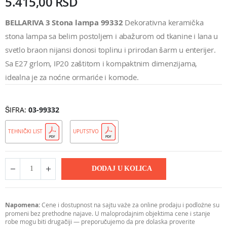
5.415,00 RSD
BELLARIVA 3 Stona lampa 99332
Dekorativna keramička
stona lampa sa belim postoljem i abažurom od tkanine i lana u
svetlo braon nijansi donosi toplinu i prirodan šarm u enterijer.
Sa E27 grlom, IP20 zaštitom i kompaktnim dimenzijama,
idealna je za noćne ormariće i komode.
ŠIFRA
03-99332
TEHNIČKI LIST
UPUTSTVO
DODAJ U KOLICA
Napomena:
Cene i dostupnost na sajtu važe za online prodaju i podložne su
promeni bez prethodne najave. U maloprodajnim objektima cene i stanje
robe mogu biti drugačiji — preporučujemo da pre dolaska proverite