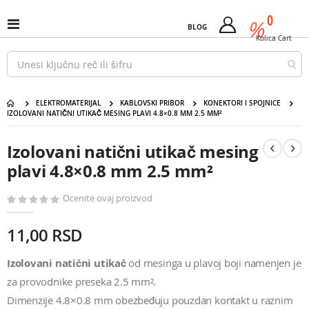
Pređi
predm
0
na
%
Uključi
BLOG
Cart
sadržaj
/
Kolica
Cart
isključi
Nav
ELEKTROMATERIJAL
KABLOVSKI PRIBOR
KONEKTORI I SPOJNICE
IZOLOVANI NATIČNI UTIKAČ MESING PLAVI 4.8×0.8 MM 2.5 MM²
Izolovani natični utikač mesing plavi 4.8×0.8 mm 2.5 mm²
Pređite
Pređite
na
na
Izolovani natični utikač mesing
kraj
početak
galerije
galerije
plavi 4.8×0.8 mm 2.5 mm²
slika
slika
Ocenite ovaj proizvod
11,00 RSD
Izolovani natični utikač
od mesinga u plavoj boji namenjen je
za provodnike preseka 2.5 mm².
Dimenzije 4.8×0.8 mm obezbeđuju pouzdan kontakt u raznim