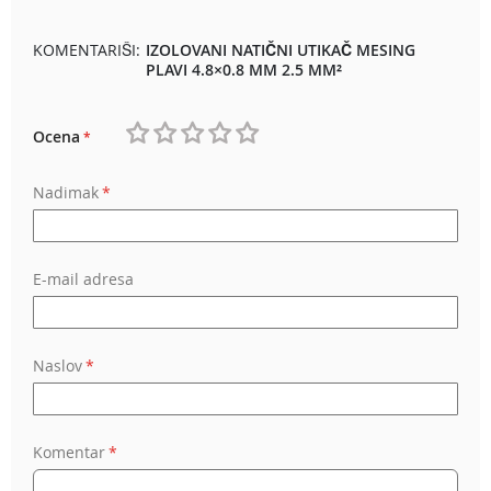
KOMENTARIŠI:
IZOLOVANI NATIČNI UTIKAČ MESING
PLAVI 4.8×0.8 MM 2.5 MM²
Ocena
1
2
3
4
5
Nadimak
star
stars
stars
stars
stars
E-mail adresa
Naslov
Komentar