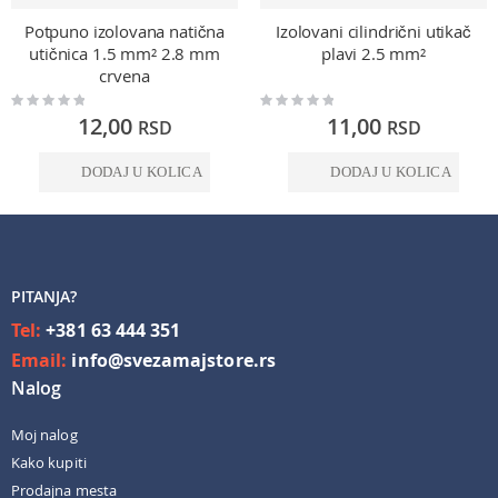
Potpuno izolovana natična
Izolovani cilindrični utikač
utičnica 1.5 mm² 2.8 mm
plavi 2.5 mm²
crvena
Rating:
Rating:
0%
0%
12,00
11,00
RSD
RSD
DODAJ U KOLICA
DODAJ U KOLICA
PITANJA?
Tel:
+381 63 444 351
Email:
info@svezamajstore.rs
Nalog
Moj nalog
Kako kupiti
Prodajna mesta