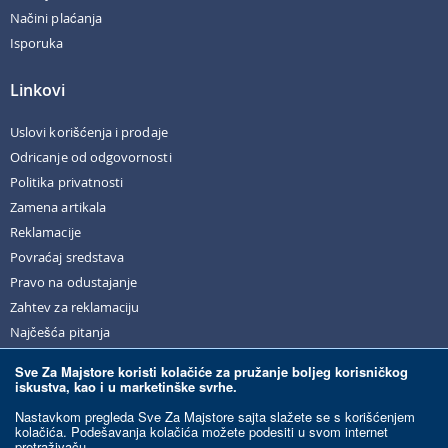
Načini plaćanja
Isporuka
Linkovi
Uslovi korišćenja i prodaje
Odricanje od odgovornosti
Politika privatnosti
Zamena artikala
Reklamacije
Povraćaj sredstava
Pravo na odustajanje
Zahtev za reklamaciju
Najčešća pitanja
Sve Za Majstore koristi kolačiće za pružanje boljeg korisničkog
iskustva, kao i u marketinške svrhe.
© Sve Za Majstore. 2026. Sva prava zadržana.
Nastavkom pregleda Sve Za Majstore sajta slažete se s korišćenjem
kolačića. Podešavanja kolačića možete podesiti u svom internet
pretraživaču.