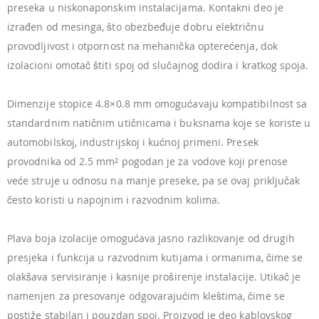
preseka u niskonaponskim instalacijama. Kontakni deo je
izrađen od mesinga, što obezbeđuje dobru električnu
provodljivost i otpornost na mehanička opterećenja, dok
izolacioni omotač štiti spoj od slučajnog dodira i kratkog spoja.
Dimenzije stopice 4.8×0.8 mm omogućavaju kompatibilnost sa
standardnim natičnim utičnicama i buksnama koje se koriste u
automobilskoj, industrijskoj i kućnoj primeni. Presek
provodnika od 2.5 mm² pogodan je za vodove koji prenose
veće struje u odnosu na manje preseke, pa se ovaj priključak
često koristi u napojnim i razvodnim kolima.
Plava boja izolacije omogućava jasno razlikovanje od drugih
presjeka i funkcija u razvodnim kutijama i ormanima, čime se
olakšava servisiranje i kasnije proširenje instalacije. Utikač je
namenjen za presovanje odgovarajućim kleštima, čime se
postiže stabilan i pouzdan spoj. Proizvod je deo kablovskog