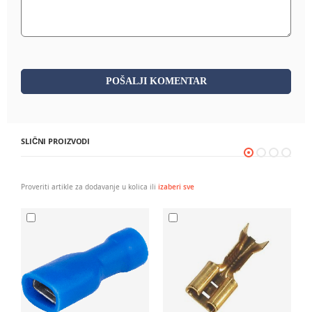
POŠALJI KOMENTAR
SLIČNI PROIZVODI
Proveriti artikle za dodavanje u kolica ili
izaberi sve