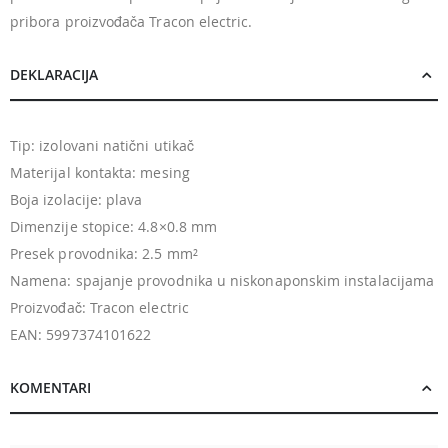
pribora proizvođača Tracon electric.
DEKLARACIJA
Tip: izolovani natični utikač
Materijal kontakta: mesing
Boja izolacije: plava
Dimenzije stopice: 4.8×0.8 mm
Presek provodnika: 2.5 mm²
Namena: spajanje provodnika u niskonaponskim instalacijama
Proizvođač: Tracon electric
EAN: 5997374101622
KOMENTARI