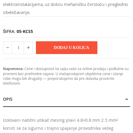
elektroinstalacijama, uz dobru mehaničku čvrstoću i pregledno
obeležavanje.
ŠIFRA
05-KCS5
DODAJ U KOLICA
Napomena:
Cene i dostupnost na sajtu važe za online prodaju i podložne su
promeni bez prethodne najave. U maloprodajnim objektima cene i stanje
robe mogu biti drugačiji — preporučujemo da pre dolaska proverite
telefonom.
OPIS
Izolovani natični utikač mesing plavi 4.8×0.8 mm 2.5 mm²
koristi se za sigurno i trajno spajanje provodnika većeg