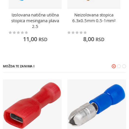
Izolovana natična utična
Neizolovana stopica
stopica mesingana plava
6.3x0.5mm 0.5-1mm²
2.5
Rating:
Rating:
Ra
0%
0%
0
11,00
8,00
RSD
RSD
MOŽDA TE ZANIMA I