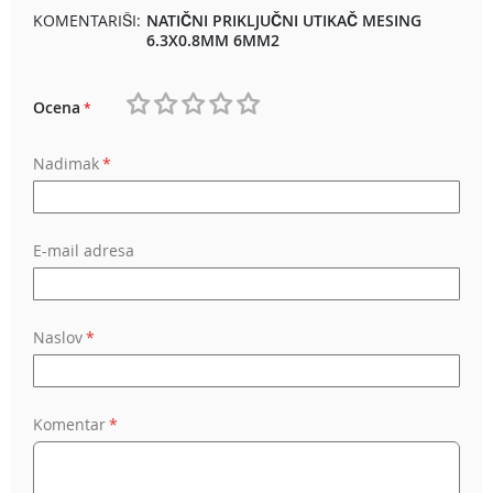
KOMENTARIŠI:
NATIČNI PRIKLJUČNI UTIKAČ MESING
6.3X0.8MM 6MM2
Ocena
1
2
3
4
5
Nadimak
star
stars
stars
stars
stars
E-mail adresa
Naslov
Komentar