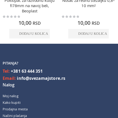
Poklopac za razvodnu kutiju
Nosač za rednu stezaljku 0,8–
fi78mm na navoj beli,
10 mm²
Beoplast
Rating:
Rating:
0%
0%
10,00
10,00
RSD
RSD
DODAJ U KOLICA
DODAJ U KOLICA
PITANJA?
Tel:
+381 63 444 351
Email:
info@svezamajstore.rs
Nalog
Moj nalog
Kako kupiti
Prodajna mesta
Načini plaćanja