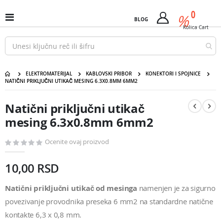
Pređi
predm
0
na
%
Uključi
BLOG
Cart
sadržaj
/
Kolica
Cart
isključi
Nav
ELEKTROMATERIJAL
KABLOVSKI PRIBOR
KONEKTORI I SPOJNICE
NATIČNI PRIKLJUČNI UTIKAČ MESING 6.3X0.8MM 6MM2
Natični priključni utikač mesing 6.3x0.8mm 6mm2
Pređite
Pređite
na
na
Natični priključni utikač
kraj
početak
galerije
galerije
mesing 6.3x0.8mm 6mm2
slika
slika
Ocenite ovaj proizvod
10,00 RSD
Natični priključni utikač od mesinga
namenjen je za sigurno
povezivanje provodnika preseka 6 mm2 na standardne natične
kontakte 6,3 x 0,8 mm.