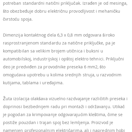
potreban standardni natični priključak. Izrađen je od mesinga,
što obezbeđuje dobru električnu provodljivost i mehaničku
čvrstoću spoja.
Dimenzija kontaktnog dela 6,3 x 0,8 mm odgovara široko
rasprostranjenom standardu za natične priključke, pa je
kompatibilan sa velikim brojem utičnica i buksni u
automobilskoj, industrijskoj i opštoj elektro tehnici. Priključni
deo je predviđen za provodnike preseka 6 mm2, što
omogućava upotrebu u kolima srednjih struja, u razvodnim
kutijama, tablama i uređajima.
Žuta izolacija olakšava vizuelno razdvajanje različitih preseka i
doprinosi bezbednijem radu pri montaži i održavanju. Utikač
je pogodan za krimpovanje odgovarajućim kleštima, čime se
postiže pouzdan i trajan spoj bez lemljenja. Proizvod je
namenjen profesionalnim električarima, ali i naprednim hobi