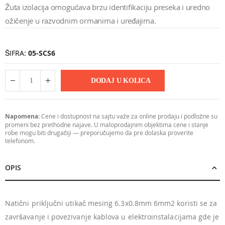
Žuta izolacija omogućava brzu identifikaciju preseka i uredno
ožičenje u razvodnim ormanima i uređajima.
ŠIFRA
05-SCS6
DODAJ U KOLICA
Napomena:
Cene i dostupnost na sajtu važe za online prodaju i podložne su
promeni bez prethodne najave. U maloprodajnim objektima cene i stanje
robe mogu biti drugačiji — preporučujemo da pre dolaska proverite
telefonom.
OPIS
Natični priključni utikač mesing 6.3x0.8mm 6mm2 koristi se za
završavanje i povezivanje kablova u elektroinstalacijama gde je