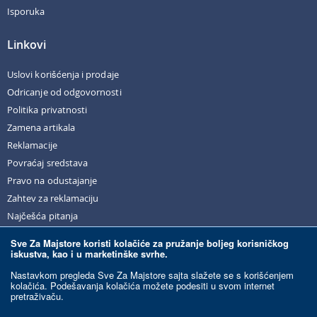
Isporuka
Linkovi
Uslovi korišćenja i prodaje
Odricanje od odgovornosti
Politika privatnosti
Zamena artikala
Reklamacije
Povraćaj sredstava
Pravo na odustajanje
Zahtev za reklamaciju
Najčešća pitanja
Sve Za Majstore koristi kolačiće za pružanje boljeg korisničkog
iskustva, kao i u marketinške svrhe.
© Sve Za Majstore. 2026. Sva prava zadržana.
Nastavkom pregleda Sve Za Majstore sajta slažete se s korišćenjem
kolačića. Podešavanja kolačića možete podesiti u svom internet
pretraživaču.
Razvoj sajta:
Ecommerce Solutions.