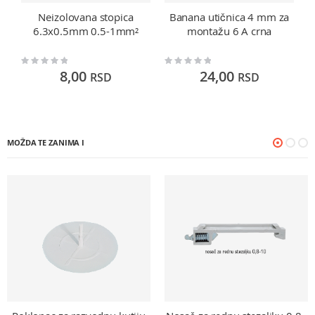
Neizolovana stopica
Banana utičnica 4 mm za
6.3x0.5mm 0.5-1mm²
montažu 6 A crna
Rating:
Rating:
Ra
0%
0%
0
8,00
24,00
RSD
RSD
MOŽDA TE ZANIMA I