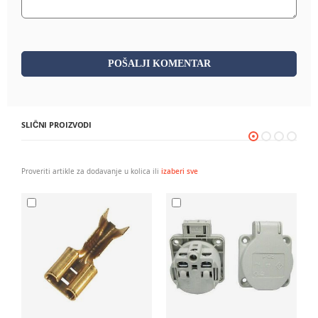
POŠALJI KOMENTAR
SLIČNI PROIZVODI
Proveriti artikle za dodavanje u kolica ili
izaberi sve