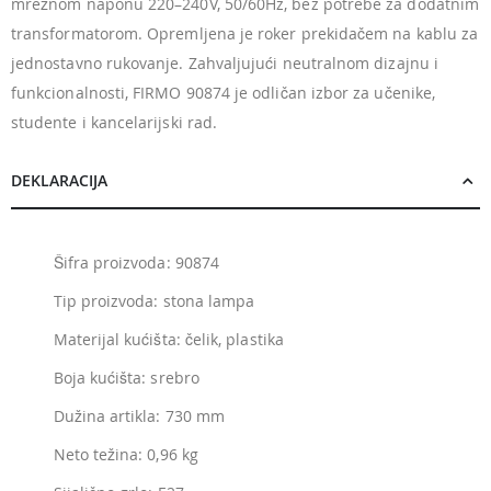
mrežnom naponu 220–240V, 50/60Hz, bez potrebe za dodatnim
transformatorom. Opremljena je roker prekidačem na kablu za
jednostavno rukovanje. Zahvaljujući neutralnom dizajnu i
funkcionalnosti, FIRMO 90874 je odličan izbor za učenike,
studente i kancelarijski rad.
DEKLARACIJA
Šifra proizvoda: 90874
Tip proizvoda: stona lampa
Materijal kućišta: čelik, plastika
Boja kućišta: srebro
Dužina artikla: 730 mm
Neto težina: 0,96 kg