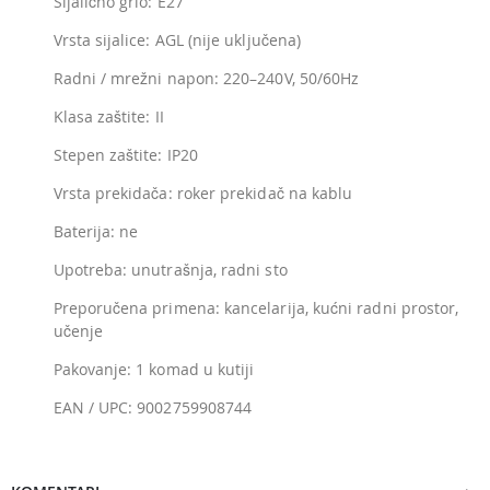
Sijalično grlo: E27
Vrsta sijalice: AGL (nije uključena)
Radni / mrežni napon: 220–240V, 50/60Hz
Klasa zaštite: II
Stepen zaštite: IP20
Vrsta prekidača: roker prekidač na kablu
Baterija: ne
Upotreba: unutrašnja, radni sto
Preporučena primena: kancelarija, kućni radni prostor,
učenje
Pakovanje: 1 komad u kutiji
EAN / UPC: 9002759908744