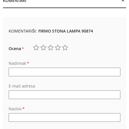
KOMENTARI
KOMENTARIŠI:
FIRMO STONA LAMPA 90874
Ocena
1
2
3
4
5
Nadimak
star
stars
stars
stars
stars
E-mail adresa
Naslov