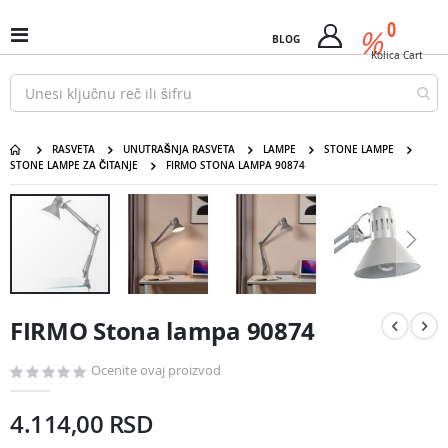
Pređi
predm
0
na
%
Uključi
BLOG
Cart
sadržaj
/
Kolica
Cart
isključi
Nav
RASVETA
UNUTRAŠNJA RASVETA
LAMPE
STONE LAMPE
STONE LAMPE ZA ČITANJE
FIRMO STONA LAMPA 90874
FIRMO Stona lampa 90874
Pređite
na
kraj
galerije
slika
Pređite
na
FIRMO Stona lampa 90874
početak
galerije
slika
Ocenite ovaj proizvod
4.114,00 RSD