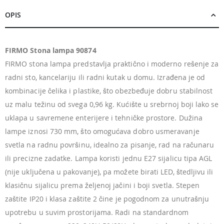
OPIS
FIRMO Stona lampa 90874
FIRMO stona lampa predstavlja praktično i moderno rešenje za
radni sto, kancelariju ili radni kutak u domu. Izrađena je od
kombinacije čelika i plastike, što obezbeđuje dobru stabilnost
uz malu težinu od svega 0,96 kg. Kućište u srebrnoj boji lako se
uklapa u savremene enterijere i tehničke prostore. Dužina
lampe iznosi 730 mm, što omogućava dobro usmeravanje
svetla na radnu površinu, idealno za pisanje, rad na računaru
ili precizne zadatke. Lampa koristi jednu E27 sijalicu tipa AGL
(nije uključena u pakovanje), pa možete birati LED, štedljivu ili
klasičnu sijalicu prema željenoj jačini i boji svetla. Stepen
zaštite IP20 i klasa zaštite 2 čine je pogodnom za unutrašnju
upotrebu u suvim prostorijama. Radi na standardnom