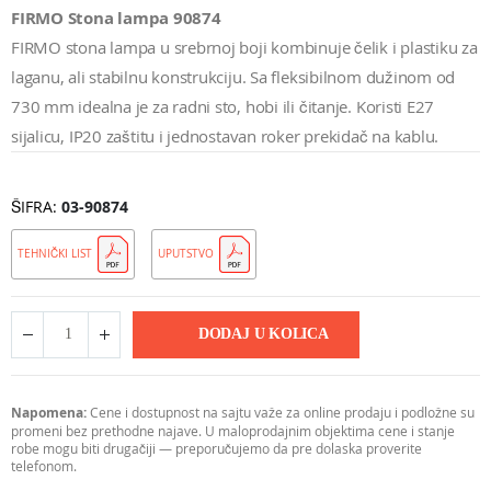
FIRMO Stona lampa 90874
FIRMO stona lampa u srebrnoj boji kombinuje čelik i plastiku za
laganu, ali stabilnu konstrukciju. Sa fleksibilnom dužinom od
730 mm idealna je za radni sto, hobi ili čitanje. Koristi E27
sijalicu, IP20 zaštitu i jednostavan roker prekidač na kablu.
ŠIFRA
03-90874
TEHNIČKI LIST
UPUTSTVO
DODAJ U KOLICA
Napomena:
Cene i dostupnost na sajtu važe za online prodaju i podložne su
promeni bez prethodne najave. U maloprodajnim objektima cene i stanje
robe mogu biti drugačiji — preporučujemo da pre dolaska proverite
telefonom.