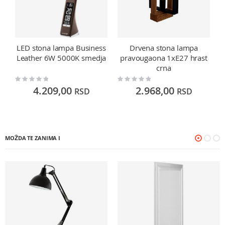
LED stona lampa Business
Drvena stona lampa
Leather 6W 5000K smedja
pravougaona 1xE27 hrast
crna
Rating:
Rating:
Ra
0%
0%
0
4.209,00
2.968,00
RSD
RSD
MOŽDA TE ZANIMA I