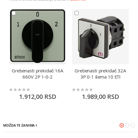
Grebenasti prekidač 16A
Grebenasti prekidač 32A
660V 2P 1-0-2
3P 0-1 šema 10 ETI
Rating:
Rating:
Ra
0%
0%
0
1.912,00 RSD
1.989,00 RSD
MOŽDA TE ZANIMA I