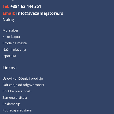
Tel:
+381 63 444 351
Email:
info@svezamajstore.rs
Nalog
Moj nalog
Kako kupiti
Prodajna mesta
Načini plaćanja
Isporuka
Linkovi
Uslovi korišćenja i prodaje
Odricanje od odgovornosti
Politika privatnosti
Zamena artikala
Reklamacije
Povraćaj sredstava