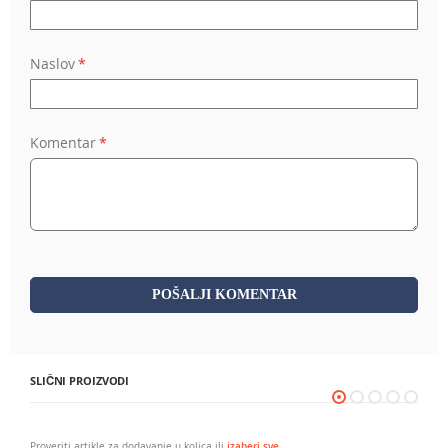
Naslov
Komentar
POŠALJI KOMENTAR
SLIČNI PROIZVODI
Proveriti artikle za dodavanje u kolica ili
izaberi sve