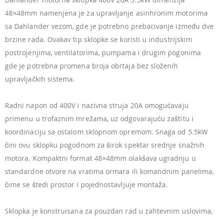
48×48mm namenjena je za upravljanje asinhronim motorima
sa Dahlander vezom, gde je potrebno prebacivanje između dve
brzine rada. Ovakav tip sklopke se koristi u industrijskim
postrojenjima, ventilatorima, pumpama i drugim pogonima
gde je potrebna promena broja obrtaja bez složenih
upravljačkih sistema.
Radni napon od 400V i nazivna struja 20A omogućavaju
primenu u trofaznim mrežama, uz odgovarajuću zaštitu i
koordinaciju sa ostalom sklopnom opremom. Snaga od 5.5kW
čini ovu sklopku pogodnom za širok spektar srednje snažnih
motora. Kompaktni format 48×48mm olakšava ugradnju u
standardne otvore na vratima ormara ili komandnim panelima,
čime se štedi prostor i pojednostavljuje montaža.
Sklopka je konstruisana za pouzdan rad u zahtevnim uslovima,