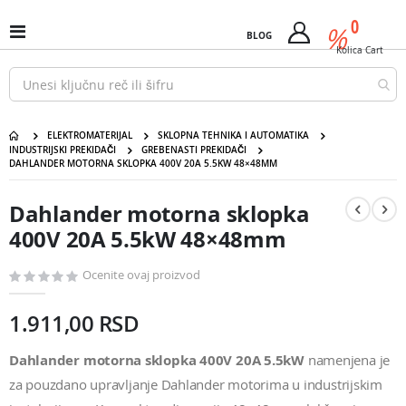
Pređi
predm
0
na
%
Uključi
BLOG
Cart
sadržaj
/
Kolica
Cart
isključi
Nav
ELEKTROMATERIJAL
SKLOPNA TEHNIKA I AUTOMATIKA
INDUSTRIJSKI PREKIDAČI
GREBENASTI PREKIDAČI
DAHLANDER MOTORNA SKLOPKA 400V 20A 5.5KW 48×48MM
Dahlander motorna sklopka 400V 20A 5.5kW 48×48mm
Pređite
Pređite
na
na
Dahlander motorna sklopka
kraj
početak
galerije
galerije
400V 20A 5.5kW 48×48mm
slika
slika
Ocenite ovaj proizvod
1.911,00 RSD
Dahlander motorna sklopka 400V 20A 5.5kW
namenjena je
za pouzdano upravljanje Dahlander motorima u industrijskim