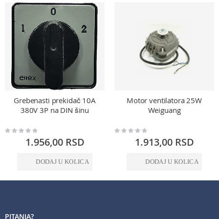
Grebenasti prekidač 10A
Motor ventilatora 25W
380V 3P na DIN šinu
Weiguang
Rating:
Rating:
0%
0%
1.956,00 RSD
1.913,00 RSD
DODAJ U KOLICA
DODAJ U KOLICA
PITANJA?