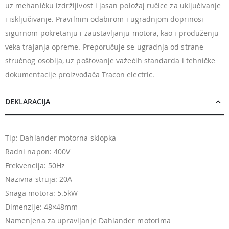
uz mehaničku izdržljivost i jasan položaj ručice za uključivanje
i isključivanje. Pravilnim odabirom i ugradnjom doprinosi
sigurnom pokretanju i zaustavljanju motora, kao i produženju
veka trajanja opreme. Preporučuje se ugradnja od strane
stručnog osoblja, uz poštovanje važećih standarda i tehničke
dokumentacije proizvođača Tracon electric.
DEKLARACIJA
Tip: Dahlander motorna sklopka
Radni napon: 400V
Frekvencija: 50Hz
Nazivna struja: 20A
Snaga motora: 5.5kW
Dimenzije: 48×48mm
Namenjena za upravljanje Dahlander motorima