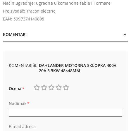
Način ugradnje: ugradna u komandne table ili ormare
Proizvođač: Tracon electric
EAN: 5997374140805
KOMENTARI
KOMENTARIŠI:
DAHLANDER MOTORNA SKLOPKA 400V
20A 5.5KW 48×48MM
Ocena
1
2
3
4
5
Nadimak
star
stars
stars
stars
stars
E-mail adresa