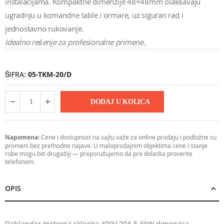
instalacijama. Kompaktne dimenzije 48×48mm olakšavaju
ugradnju u komandne table i ormare, uz siguran rad i
jednostavno rukovanje.
Idealno rešenje za profesionalne primene.
ŠIFRA
05-TKM-20/D
DODAJ U KOLICA
Napomena:
Cene i dostupnost na sajtu važe za online prodaju i podložne su
promeni bez prethodne najave. U maloprodajnim objektima cene i stanje
robe mogu biti drugačiji — preporučujemo da pre dolaska proverite
telefonom.
OPIS
Dahlander motorna sklopka 400V 20A 5.5kW dimenzija