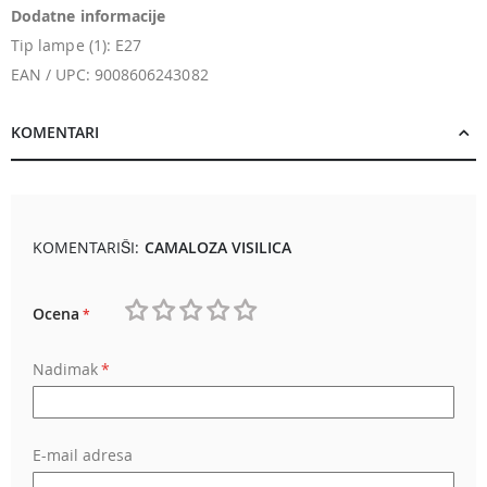
Dodatne informacije
Tip lampe (1): E27
EAN / UPC: 9008606243082
KOMENTARI
KOMENTARIŠI:
CAMALOZA VISILICA
Ocena
1
2
3
4
5
Nadimak
star
stars
stars
stars
stars
E-mail adresa