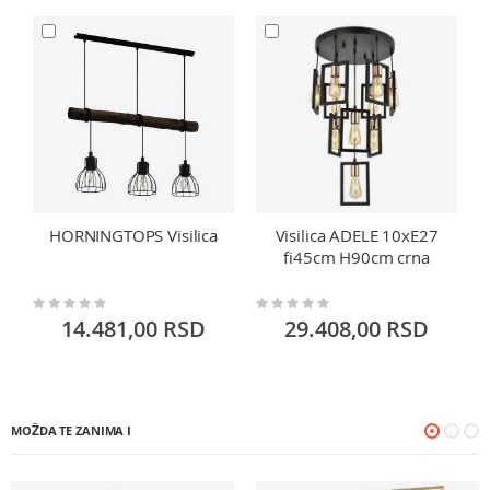
HORNINGTOPS Visilica
Visilica ADELE 10xE27
fi45cm H90cm crna
Rating:
Rating:
Ra
0%
0%
0
14.481,00 RSD
29.408,00 RSD
MOŽDA TE ZANIMA I