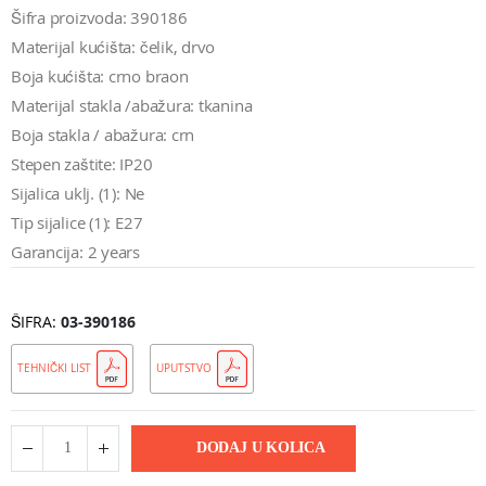
Šifra proizvoda: 390186
Materijal kućišta: čelik, drvo
Boja kućišta: crno braon
Materijal stakla /abažura: tkanina
Boja stakla / abažura: crn
Stepen zaštite: IP20
Sijalica uklj. (1): Ne
Tip sijalice (1): E27
Garancija: 2 years
ŠIFRA
03-390186
TEHNIČKI LIST
UPUTSTVO
DODAJ U KOLICA