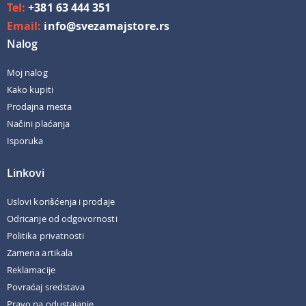
Tel:
+381 63 444 351
Email:
info@svezamajstore.rs
Nalog
Moj nalog
Kako kupiti
Prodajna mesta
Načini plaćanja
Isporuka
Linkovi
Uslovi korišćenja i prodaje
Odricanje od odgovornosti
Politika privatnosti
Zamena artikala
Reklamacije
Povraćaj sredstava
Pravo na odustajanje