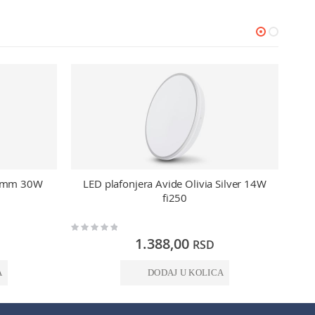
00mm 30W
LED plafonjera Avide Olivia Silver 14W
fi250
Rating:
Rating:
0%
0%
1.388,00
RSD
A
DODAJ U KOLICA