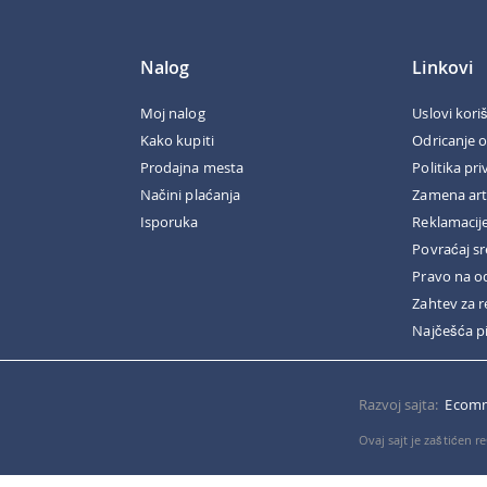
Nalog
Linkovi
Moj nalog
Uslovi kori
Kako kupiti
Odricanje 
Prodajna mesta
Politika pri
Načini plaćanja
Zamena art
Isporuka
Reklamacij
Povraćaj s
Pravo na o
Zahtev za r
Najčešća p
Razvoj sajta:
Ecomm
Ovaj sajt je zaštićen