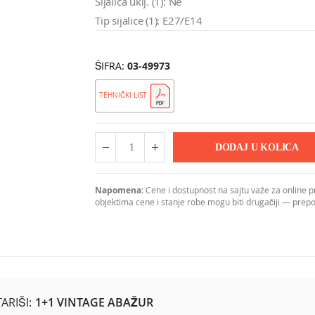
Sijalica uklj. (1): Ne
Tip sijalice (1): E27/E14
ŠIFRA
03-49973
TEHNIČKI LIST
DODAJ U KOLICA
Napomena:
Cene i dostupnost na sajtu važe za online 
objektima cene i stanje robe mogu biti drugačiji — pre
RIŠI:
1+1 VINTAGE ABAŽUR