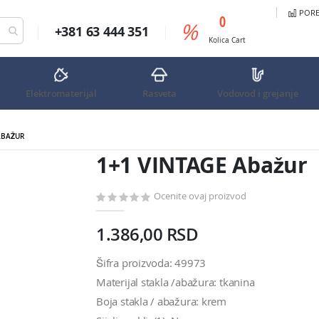
PORED
predmeta
0
%
+381 63 444 351
Cart
Kolica
Cart
Elektromaterijal
Rasveta
Vodovod i grejanje
ABAŽUR
1+1 VINTAGE Abažur
Ocenite ovaj proizvod
1.386,00 RSD
Šifra proizvoda: 49973
Materijal stakla /abažura: tkanina
Boja stakla / abažura: krem