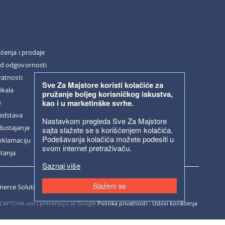
šćenja i prodaje
od odgovornosti
vatnosti
Sve Za Majstore koristi kolačiće za
ikala
pružanje boljeg korisničkog iskustva,
kao i u marketinške svrhe.
e
redstava
Nastavkom pregleda Sve Za Majstore
dustajanje
sajta slažete se s korišćenjem kolačića.
Podešavanja kolačića možete podesiti u
eklamaciju
svom internet pretraživaču.
itanja
Saznaj više
Slažem se
erce Solutions.
 reCAPTCHA-om i primenjuju se Google
Politika privatnosti
i
Uslovi korišćenja
.