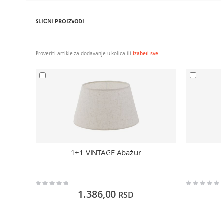
SLIČNI PROIZVODI
Proveriti artikle za dodavanje u kolica ili
izaberi sve
1+1 VINTAGE Abažur
Rating:
Rating:
0%
0%
1.386,00
RSD