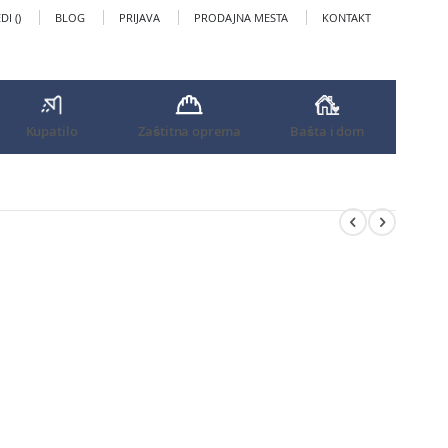
I (
)
BLOG
PRIJAVA
PRODAJNA MESTA
KONTAKT
Kupatilo
Zaštitna oprema
Bašta i dom