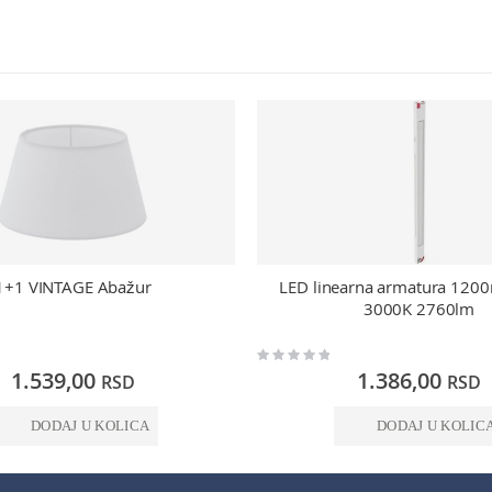
1+1 VINTAGE Abažur
LED linearna armatura 12
3000K 2760lm
Rating:
0%
1.539,00
1.386,00
RSD
RSD
DODAJ U KOLICA
DODAJ U KOLIC