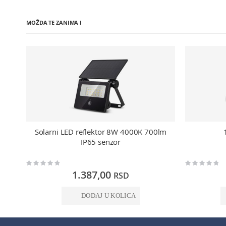
MOŽDA TE ZANIMA I
Solarni LED reflektor 8W 4000K 700lm
IP65 senzor
Rating:
Rating:
0%
0%
1.387,00
RSD
DODAJ U KOLICA