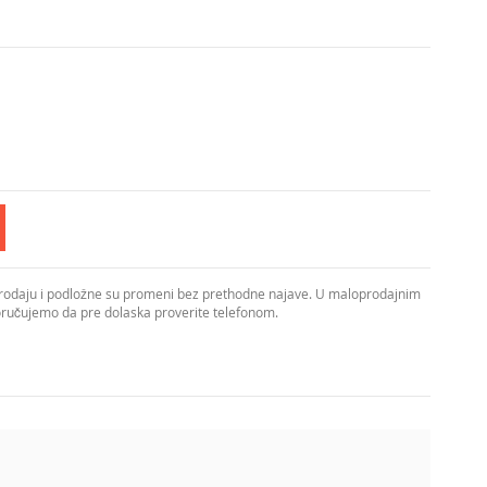
prodaju i podložne su promeni bez prethodne najave. U maloprodajnim
poručujemo da pre dolaska proverite telefonom.