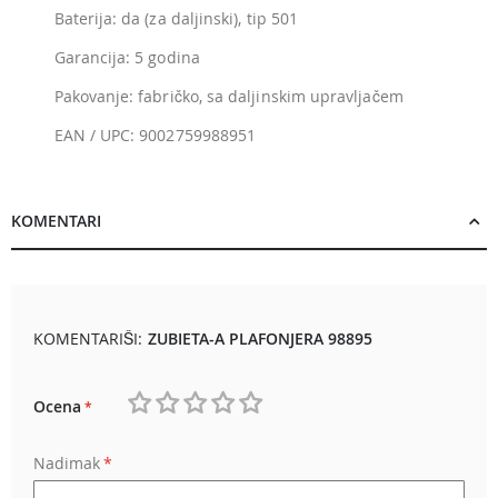
Baterija: da (za daljinski), tip 501
Garancija: 5 godina
Pakovanje: fabričko, sa daljinskim upravljačem
EAN / UPC: 9002759988951
KOMENTARI
KOMENTARIŠI:
ZUBIETA-A PLAFONJERA 98895
Ocena
1
2
3
4
5
Nadimak
star
stars
stars
stars
stars