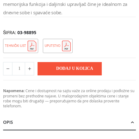
memorijska funkcija i daljinski upravljač čine je idealnom za
dnevne sobe i spavaće sobe.
ŠIFRA
03-98895
TEHNIČKI LIST
UPUTSTVO
DODAJ U KOLICA
Napomena:
Cene i dostupnost na sajtu važe za online prodaju i podložne su
promeni bez prethodne najave. U maloprodajnim objektima cene i stanje
robe mogu biti drugačiji — preporučujemo da pre dolaska proverite
telefonom.
OPIS