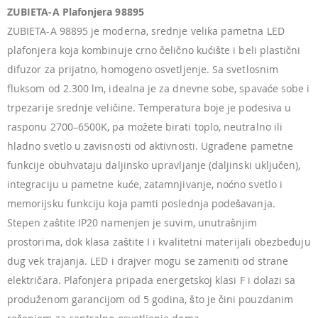
ZUBIETA-A Plafonjera 98895
ZUBIETA-A 98895 je moderna, srednje velika pametna LED
plafonjera koja kombinuje crno čelično kućište i beli plastični
difuzor za prijatno, homogeno osvetljenje. Sa svetlosnim
fluksom od 2.300 lm, idealna je za dnevne sobe, spavaće sobe i
trpezarije srednje veličine. Temperatura boje je podesiva u
rasponu 2700–6500K, pa možete birati toplo, neutralno ili
hladno svetlo u zavisnosti od aktivnosti. Ugrađene pametne
funkcije obuhvataju daljinsko upravljanje (daljinski uključen),
integraciju u pametne kuće, zatamnjivanje, noćno svetlo i
memorijsku funkciju koja pamti poslednja podešavanja.
Stepen zaštite IP20 namenjen je suvim, unutrašnjim
prostorima, dok klasa zaštite I i kvalitetni materijali obezbeđuju
dug vek trajanja. LED i drajver mogu se zameniti od strane
električara. Plafonjera pripada energetskoj klasi F i dolazi sa
produženom garancijom od 5 godina, što je čini pouzdanim