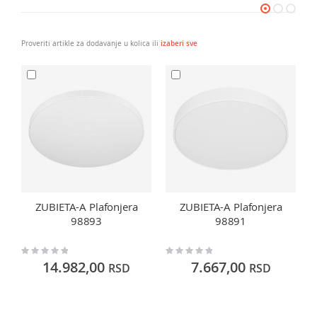
Proveriti artikle za dodavanje u kolica ili
izaberi sve
ZUBIETA-A Plafonjera
ZUBIETA-A Plafonjera
98893
98891
Rating:
Rating:
Ra
0%
0%
0
14.982,00
7.667,00
RSD
RSD