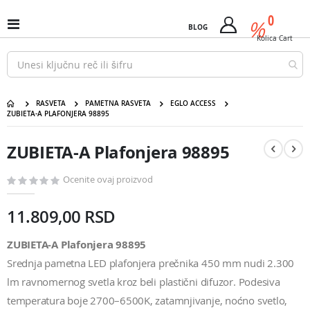
Pređi
predm
0
na
%
Uključi
BLOG
Cart
sadržaj
/
Kolica
Cart
isključi
Nav
RASVETA
PAMETNA RASVETA
EGLO ACCESS
ZUBIETA-A PLAFONJERA 98895
ZUBIETA-A Plafonjera 98895
Pređite
Pređite
na
na
ZUBIETA-A Plafonjera 98895
kraj
početak
galerije
galerije
slika
slika
Ocenite ovaj proizvod
11.809,00 RSD
ZUBIETA-A Plafonjera 98895
Srednja pametna LED plafonjera prečnika 450 mm nudi 2.300
lm ravnomernog svetla kroz beli plastični difuzor. Podesiva
temperatura boje 2700–6500K, zatamnjivanje, noćno svetlo,