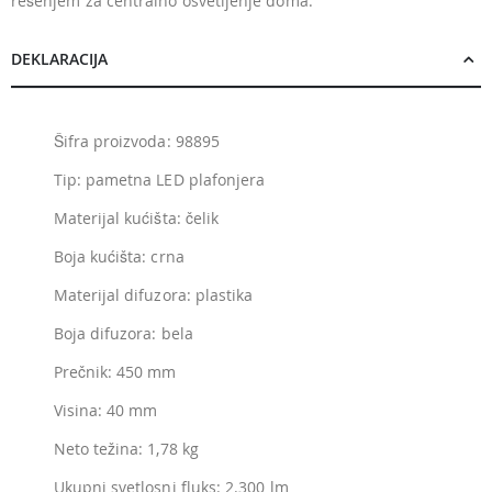
rešenjem za centralno osvetljenje doma.
DEKLARACIJA
Šifra proizvoda: 98895
Tip: pametna LED plafonjera
Materijal kućišta: čelik
Boja kućišta: crna
Materijal difuzora: plastika
Boja difuzora: bela
Prečnik: 450 mm
Visina: 40 mm
Neto težina: 1,78 kg
Ukupni svetlosni fluks: 2.300 lm