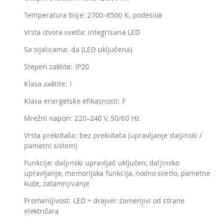
Temperatura boje: 2700–6500 K, podesiva
Vrsta izvora svetla: integrisana LED
Sa sijalicama: da (LED uključena)
Stepen zaštite: IP20
Klasa zaštite: I
Klasa energetske efikasnosti: F
Mrežni napon: 220–240 V, 50/60 Hz
Vrsta prekidača: bez prekidača (upravljanje daljinski /
pametni sistem)
Funkcije: daljinski upravljač uključen, daljinsko
upravljanje, memorijska funkcija, noćno svetlo, pametne
kuće, zatamnjivanje
Promenljivost: LED + drajver zamenjivi od strane
električara