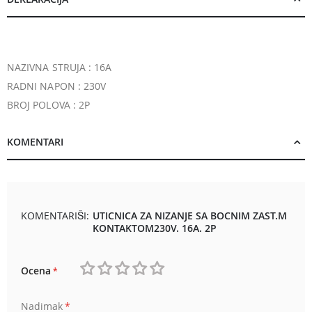
NAZIVNA STRUJA : 16A
RADNI NAPON : 230V
BROJ POLOVA : 2P
KOMENTARI
KOMENTARIŠI:
UTICNICA ZA NIZANJE SA BOCNIM ZAST.M
KONTAKTOM230V. 16A. 2P
Ocena
1
2
3
4
5
Nadimak
star
stars
stars
stars
stars