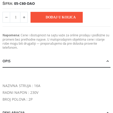
ŠIFRA
05-C60-DAO
DODAJ U KOLICA
Napomena:
Cene i dostupnost na sajtu važe za online prodaju i podložne su
promeni bez prethodne najave. U maloprodajnim objektima cene i stanje
robe mogu biti drugačiji — preporučujemo da pre dolaska proverite
telefonom.
OPIS
NAZIVNA STRUJA : 16A
RADNI NAPON : 230V
BROJ POLOVA : 2P
DEKLARACIJA