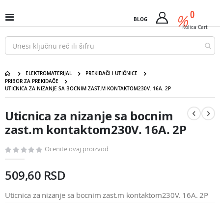
Pređi
predm
0
na
%
Uključi
BLOG
Cart
sadržaj
/
Kolica
Cart
isključi
Nav
ELEKTROMATERIJAL
PREKIDAČI I UTIČNICE
Uticnica za nizanje sa bocnim zast.m kontaktom230V. 16A.
PRIBOR ZA PREKIDAČE
UTICNICA ZA NIZANJE SA BOCNIM ZAST.M KONTAKTOM230V. 16A. 2P
2P
Pređite
Pređite
na
na
Uticnica za nizanje sa bocnim
kraj
početak
galerije
galerije
zast.m kontaktom230V. 16A. 2P
slika
slika
Ocenite ovaj proizvod
509,60 RSD
Uticnica za nizanje sa bocnim zast.m kontaktom230V. 16A. 2P