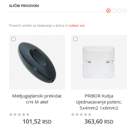
SLIČNI PROIZVODI
Proveriti artikle za dodavanje u kolica ili
izaberi sve
Medjugajtanski prekidac
PRIBOR Kutija
crni M akel
izjednacavanje potenc.
5x4mm2 1x6mm2
Rating:
Rating:
Ra
0%
0%
0
101,52
363,60
RSD
RSD