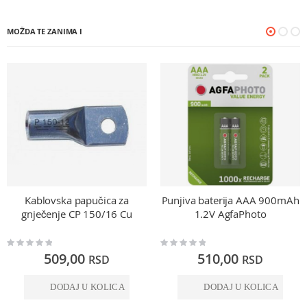
MOŽDA TE ZANIMA I
Kablovska papučica za
Punjiva baterija AAA 900mAh
gnječenje CP 150/16 Cu
1.2V AgfaPhoto
Rating:
Rating:
0%
0%
509,00
510,00
RSD
RSD
DODAJ U KOLICA
DODAJ U KOLICA