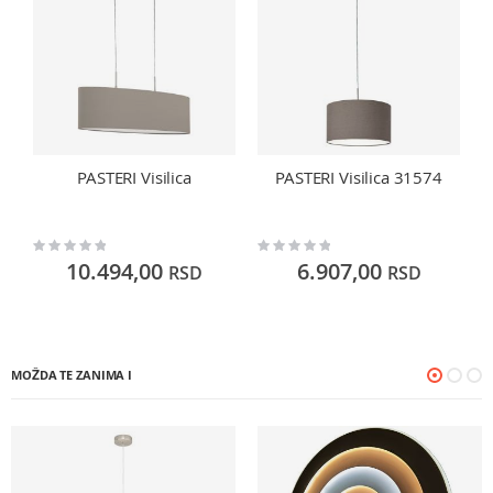
PASTERI Visilica
PASTERI Visilica 31574
Rating:
Rating:
Ra
0%
0%
0
10.494,00
6.907,00
RSD
RSD
MOŽDA TE ZANIMA I