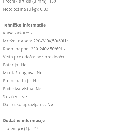
Prečnik artikla (u mm): 450
Neto težina (u kg): 0,83
Tehničke informacije
Klasa zaštite: 2
Mrežni napon: 220-240V,50/60Hz
Radni napon: 220-240V,50/60Hz
Vrsta prekidača: bez prekidača
Baterija: Ne
Montaža uglova: Ne
Promena boje: Ne
Podesiva visina: Ne
Skraćen: Ne
Daljinsko upravljanje: Ne
Dodatne informacije
Tip lampe (1): E27