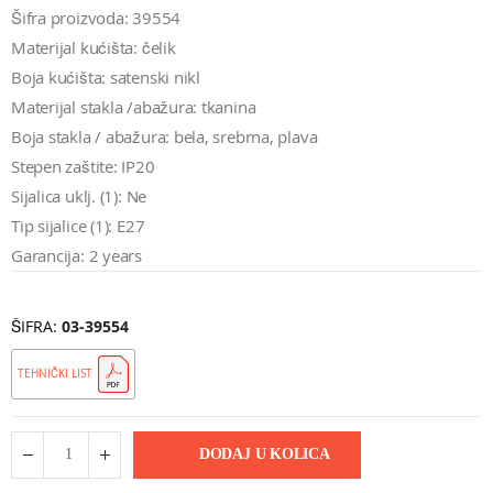
Šifra proizvoda: 39554
Materijal kućišta: čelik
Boja kućišta: satenski nikl
Materijal stakla /abažura: tkanina
Boja stakla / abažura: bela, srebrna, plava
Stepen zaštite: IP20
Sijalica uklj. (1): Ne
Tip sijalice (1): E27
Garancija: 2 years
ŠIFRA
03-39554
TEHNIČKI LIST
DODAJ U KOLICA