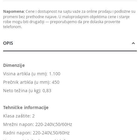
Napomena:
Cene i dostupnost na sajtu važe za online prodaju i podložne su
promeni bez prethodne najave. U maloprodajnim objektima cene i stanje
robe mogu biti drugačiji — preporučujemo da pre dolaska proverite
telefonom.
OPIS
Dimenzije
Visina artikla (u mm): 1.100
Prečnik artikla (u mm): 450
Neto težina (u kg): 0,83
Tehničke informacije
Klasa zaštite: 2
Mrežni napon: 220-240V,50/60Hz
Radni napon: 220-240V,50/60Hz