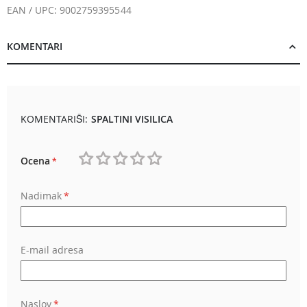
EAN / UPC: 9002759395544
KOMENTARI
KOMENTARIŠI:
SPALTINI VISILICA
Ocena
1
2
3
4
5
Nadimak
star
stars
stars
stars
stars
E-mail adresa
Naslov