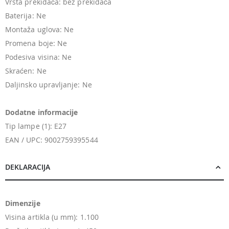
Vrsta prekidača: bez prekidača
Baterija: Ne
Montaža uglova: Ne
Promena boje: Ne
Podesiva visina: Ne
Skraćen: Ne
Daljinsko upravljanje: Ne
Dodatne informacije
Tip lampe (1): E27
EAN / UPC: 9002759395544
DEKLARACIJA
Dimenzije
Visina artikla (u mm): 1.100