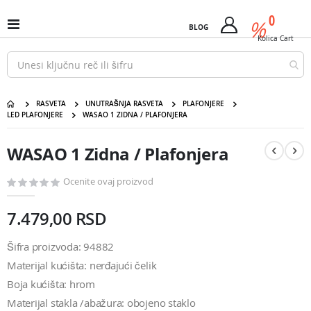
Pređi
predm
0
na
%
Uključi
BLOG
Cart
sadržaj
/
Kolica
Cart
isključi
Nav
RASVETA
UNUTRAŠNJA RASVETA
PLAFONJERE
LED PLAFONJERE
WASAO 1 ZIDNA / PLAFONJERA
WASAO 1 Zidna / Plafonjera
Pređite
Pređite
na
na
WASAO 1 Zidna / Plafonjera
kraj
početak
galerije
galerije
slika
slika
Ocenite ovaj proizvod
7.479,00 RSD
Šifra proizvoda: 94882
Materijal kućišta: nerđajući čelik
Boja kućišta: hrom
Materijal stakla /abažura: obojeno staklo