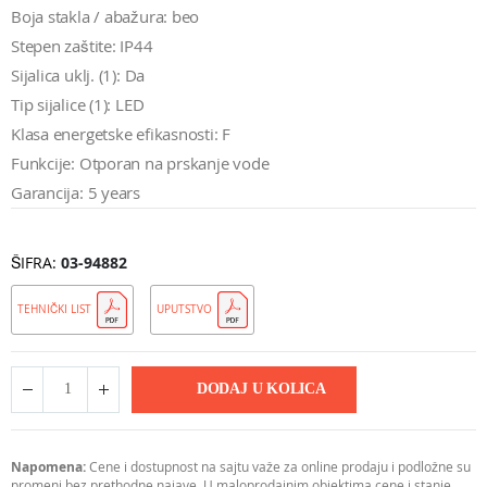
Boja stakla / abažura: beo
Stepen zaštite: IP44
Sijalica uklj. (1): Da
Tip sijalice (1): LED
Klasa energetske efikasnosti: F
Funkcije: Otporan na prskanje vode
Garancija: 5 years
ŠIFRA
03-94882
TEHNIČKI LIST
UPUTSTVO
DODAJ U KOLICA
Napomena:
Cene i dostupnost na sajtu važe za online prodaju i podložne su
promeni bez prethodne najave. U maloprodajnim objektima cene i stanje