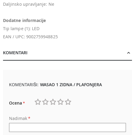
Daljinsko upravljanje: Ne
Dodatne informacije
Tip lampe (1): LED
EAN / UPC: 9002759948825
KOMENTARI
KOMENTARIŠI:
WASAO 1 ZIDNA / PLAFONJERA
Ocena
1
2
3
4
5
Nadimak
star
stars
stars
stars
stars