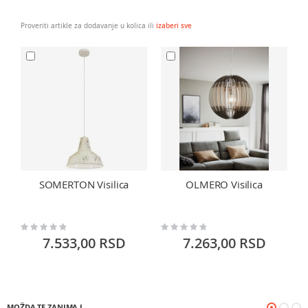
Proveriti artikle za dodavanje u kolica ili
izaberi sve
SOMERTON Visilica
OLMERO Visilica
Rating:
Rating:
Ra
0%
0%
0
7.533,00 RSD
7.263,00 RSD
MOŽDA TE ZANIMA I