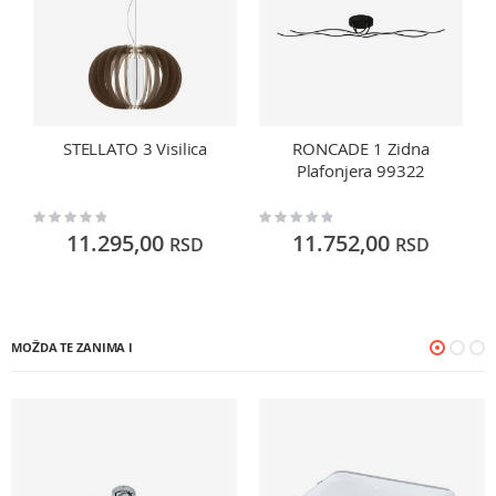
STELLATO 3 Visilica
RONCADE 1 Zidna
Plafonjera 99322
Rating:
Rating:
Ra
0%
0%
0
11.295,00
11.752,00
RSD
RSD
MOŽDA TE ZANIMA I