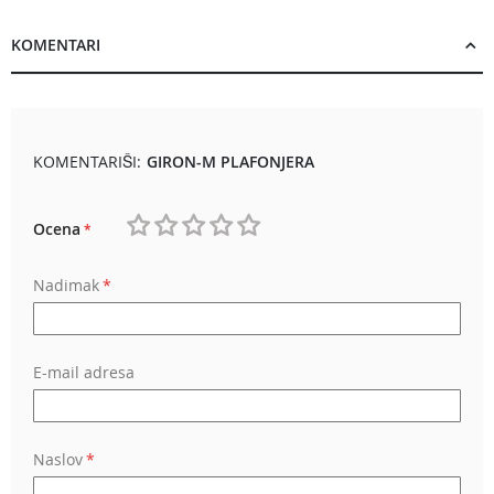
KOMENTARI
KOMENTARIŠI:
GIRON-M PLAFONJERA
Ocena
1
2
3
4
5
Nadimak
star
stars
stars
stars
stars
E-mail adresa
Naslov