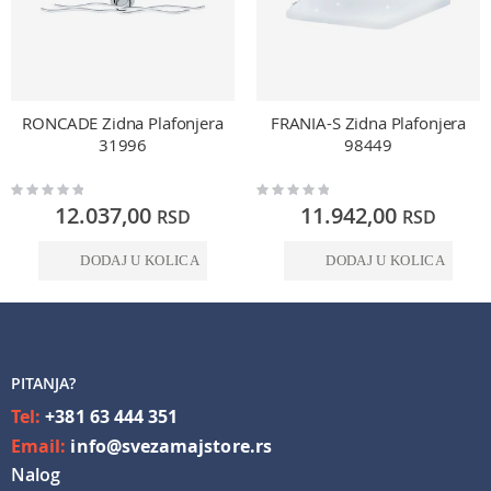
RONCADE Zidna Plafonjera
FRANIA-S Zidna Plafonjera
31996
98449
Rating:
Rating:
0%
0%
12.037,00
11.942,00
RSD
RSD
DODAJ U KOLICA
DODAJ U KOLICA
PITANJA?
Tel:
+381 63 444 351
Email:
info@svezamajstore.rs
Nalog