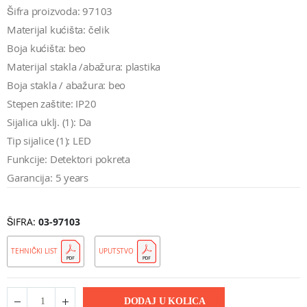
Šifra proizvoda: 97103
Materijal kućišta: čelik
Boja kućišta: beo
Materijal stakla /abažura: plastika
Boja stakla / abažura: beo
Stepen zaštite: IP20
Sijalica uklj. (1): Da
Tip sijalice (1): LED
Funkcije: Detektori pokreta
Garancija: 5 years
ŠIFRA
03-97103
TEHNIČKI LIST
UPUTSTVO
DODAJ U KOLICA