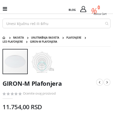
Pređi
predm
0
na
%
Uključi
BLOG
Cart
sadržaj
/
Kolica
Cart
isključi
Nav
RASVETA
UNUTRAŠNJA RASVETA
PLAFONJERE
LED PLAFONJERE
GIRON-M PLAFONJERA
GIRON-M Plafonjera
Pređite
na
kraj
galerije
slika
Pređite
na
GIRON-M Plafonjera
početak
galerije
slika
Ocenite ovaj proizvod
11.754,00 RSD