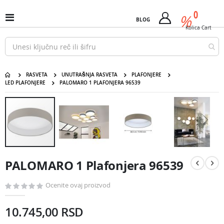
Pređi
predm
0
na
%
Uključi
BLOG
Cart
sadržaj
/
Kolica
Cart
isključi
Nav
RASVETA
UNUTRAŠNJA RASVETA
PLAFONJERE
LED PLAFONJERE
PALOMARO 1 PLAFONJERA 96539
PALOMARO 1 Plafonjera 96539
Pređite
na
kraj
galerije
slika
Pređite
na
PALOMARO 1 Plafonjera 96539
početak
galerije
slika
Ocenite ovaj proizvod
10.745,00 RSD