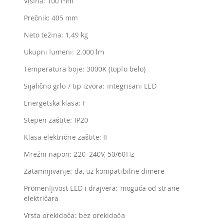
Visina: 100 mm
Prečnik: 405 mm
Neto težina: 1,49 kg
Ukupni lumeni: 2.000 lm
Temperatura boje: 3000K (toplo belo)
Sijalično grlo / tip izvora: integrisani LED
Energetska klasa: F
Stepen zaštite: IP20
Klasa električne zaštite: II
Mrežni napon: 220–240V, 50/60Hz
Zatamnjivanje: da, uz kompatibilne dimere
Promenljivost LED i drajvera: moguća od strane
električara
Vrsta prekidača: bez prekidača