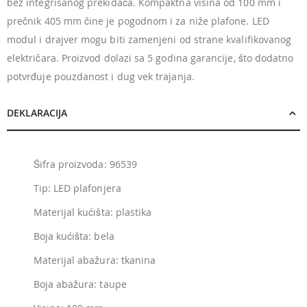
bez integrisanog prekidača. Kompaktna visina od 100 mm i
prečnik 405 mm čine je pogodnom i za niže plafone. LED
modul i drajver mogu biti zamenjeni od strane kvalifikovanog
električara. Proizvod dolazi sa 5 godina garancije, što dodatno
potvrđuje pouzdanost i dug vek trajanja.
DEKLARACIJA
Šifra proizvoda: 96539
Tip: LED plafonjera
Materijal kućišta: plastika
Boja kućišta: bela
Materijal abažura: tkanina
Boja abažura: taupe