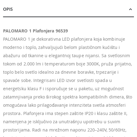
OPIS
PALOMARO 1 Plafonjera 96539
PALOMARO 1 je dekorativna LED plafonjera koja kombinuje
moderno i toplo, zahvaljujući belom plastičnom kućištu i
abažuru od tkanine u elegantnoj taupe nijansi. Sa svetlosnim
tokom od 2.000 lm i temperaturom boje 3000K, pruža prijatno,
toplo belo svetlo idealno za dnevne boravke, trpezarije i
spavaće sobe. Integrisani LED izvor svetlosti spada u
energetsku klasu F i isporučuje se u paketu, uz mogućnost
zatamnjivanja preko širokog spektra kompatibilnih dimera, što
omogućava lako prilagođavanje intenziteta svetla atmosferi
prostora. Plafonjera ima stepen zaštite IP20 i klasu zaštite II,
namenjena je isključivo za unutrašnju upotrebu u suvim
prostorijama. Radi na mrežnom naponu 220–240V, 50/60Hz,