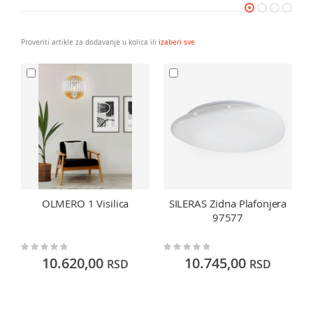
Proveriti artikle za dodavanje u kolica ili
izaberi sve
OLMERO 1 Visilica
SILERAS Zidna Plafonjera
97577
Rating:
Rating:
Ra
0%
0%
0
10.620,00
10.745,00
RSD
RSD