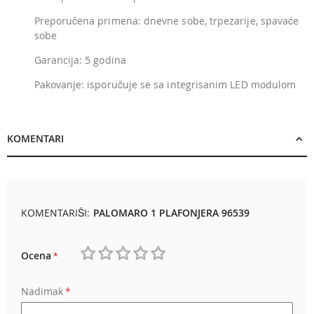
Preporučena primena: dnevne sobe, trpezarije, spavaće
sobe
Garancija: 5 godina
Pakovanje: isporučuje se sa integrisanim LED modulom
KOMENTARI
KOMENTARIŠI:
PALOMARO 1 PLAFONJERA 96539
Ocena
1
2
3
4
5
Nadimak
star
stars
stars
stars
stars