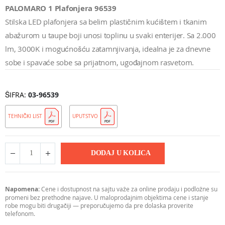
PALOMARO 1 Plafonjera 96539
Stilska LED plafonjera sa belim plastičnim kućištem i tkanim
abažurom u taupe boji unosi toplinu u svaki enterijer. Sa 2.000
lm, 3000K i mogućnošću zatamnjivanja, idealna je za dnevne
sobe i spavaće sobe sa prijatnom, ugođajnom rasvetom.
ŠIFRA
03-96539
TEHNIČKI LIST
UPUTSTVO
DODAJ U KOLICA
Napomena:
Cene i dostupnost na sajtu važe za online prodaju i podložne su
promeni bez prethodne najave. U maloprodajnim objektima cene i stanje
robe mogu biti drugačiji — preporučujemo da pre dolaska proverite
telefonom.