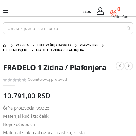
Pređi
predm
0
na
%
Uključi
BLOG
Cart
sadržaj
/
Kolica
Cart
isključi
Nav
RASVETA
UNUTRAŠNJA RASVETA
PLAFONJERE
LED PLAFONJERE
FRADELO 1 ZIDNA / PLAFONJERA
FRADELO 1 Zidna / Plafonjera
Pređite
Pređite
na
na
FRADELO 1 Zidna / Plafonjera
kraj
početak
galerije
galerije
slika
slika
Ocenite ovaj proizvod
10.791,00 RSD
Šifra proizvoda: 99325
Materijal kućišta: čelik
Boja kućišta: crn
Materijal stakla /abažura: plastika, kristal