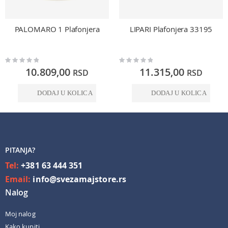
PALOMARO 1 Plafonjera
LIPARI Plafonjera 33195
Rating:
Rating:
0%
0%
10.809,00
11.315,00
RSD
RSD
DODAJ U KOLICA
DODAJ U KOLICA
PITANJA?
Tel:
+381 63 444 351
Email:
info@svezamajstore.rs
Nalog
Moj nalog
Kako kupiti