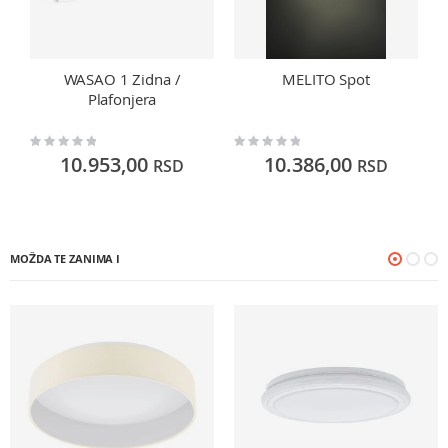
WASAO 1 Zidna /
MELITO Spot
Plafonjera
Rating:
Rating:
Ra
0%
0%
0
10.953,00
10.386,00
RSD
RSD
MOŽDA TE ZANIMA I