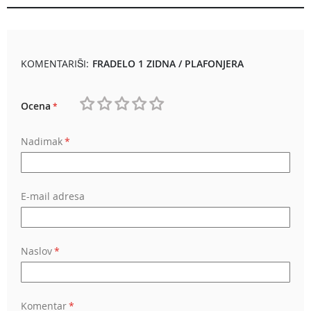
KOMENTARIŠI:
FRADELO 1 ZIDNA / PLAFONJERA
Ocena
1
2
3
4
5
Nadimak
star
stars
stars
stars
stars
E-mail adresa
Naslov
Komentar