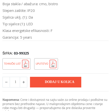
Boja stakla / abažura: crno, bistro
Stepen zaštite: IP20
Sijalica uklj. (1): Da
Tip sijalice (1): LED
Klasa energetske efikasnosti: F
Garancija: 5 years
ŠIFRA
03-99325
TEHNIČKI LIST
UPUTSTVO
DODAJ U KOLICA
Napomena:
Cene i dostupnost na sajtu važe za online prodaju i podložne su
promeni bez prethodne najave. U maloprodajnim objektima cene i stanje
robe mogu biti drugačiji — preporučujemo da pre dolaska proverite