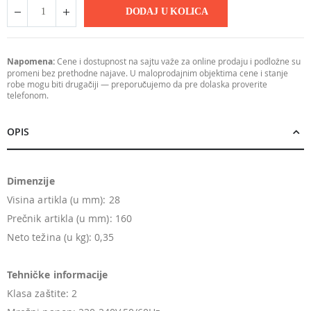
DODAJ U KOLICA
Napomena:
Cene i dostupnost na sajtu važe za online prodaju i podložne su
promeni bez prethodne najave. U maloprodajnim objektima cene i stanje
robe mogu biti drugačiji — preporučujemo da pre dolaska proverite
telefonom.
OPIS
Dimenzije
Visina artikla (u mm): 28
Prečnik artikla (u mm): 160
Neto težina (u kg): 0,35
Tehničke informacije
Klasa zaštite: 2