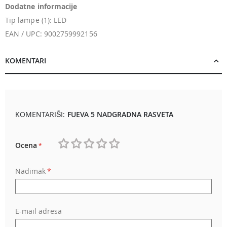
Dodatne informacije
Tip lampe (1): LED
EAN / UPC: 9002759992156
KOMENTARI
KOMENTARIŠI:
FUEVA 5 NADGRADNA RASVETA
Ocena
1
2
3
4
5
Nadimak
star
stars
stars
stars
stars
E-mail adresa