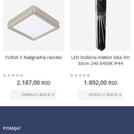
FUEVA 5 Nadgradna rasveta
LED božićna meteor kiša 3m
30cm 240 6400K IP44
Rating:
Rating:
0%
0%
2.187,00
1.892,00
RSD
RSD
DODAJ U KOLICA
DODAJ U KOLICA
PITANJA?