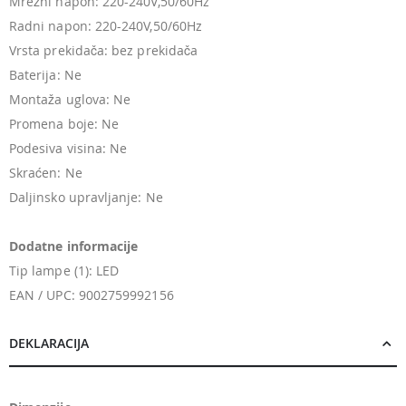
Mrežni napon: 220-240V,50/60Hz
Radni napon: 220-240V,50/60Hz
Vrsta prekidača: bez prekidača
Baterija: Ne
Montaža uglova: Ne
Promena boje: Ne
Podesiva visina: Ne
Skraćen: Ne
Daljinsko upravljanje: Ne
Dodatne informacije
Tip lampe (1): LED
EAN / UPC: 9002759992156
DEKLARACIJA