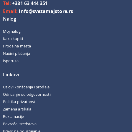
Tel:
+381 63 444 351
Email:
info@svezamajstore.rs
Nalog
Moj nalog
Kako kupiti
Prodajna mesta
Načini plaćanja
Isporuka
Linkovi
Uslovi korišćenja i prodaje
Odricanje od odgovornosti
Politika privatnosti
Zamena artikala
Reklamacije
Povraćaj sredstava
Pravo na odustajanje