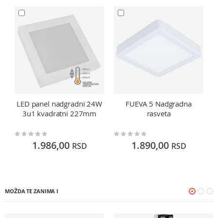
LED panel nadgradni 24W
FUEVA 5 Nadgradna
3u1 kvadratni 227mm
rasveta
Rating:
Rating:
Ra
0%
0%
0
1.986,00
1.890,00
RSD
RSD
MOŽDA TE ZANIMA I