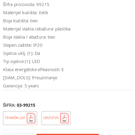
Šifra proizvoda: 99215
Materijal kućišta: čelik
Boja kućišta: beo
Materijal stakla /abažura: plastika
Boja stakla / abažura: beo
Stepen zaštite: IP20
Sijalica uklj. (1): Da
Tip sijalice (1): LED
Klasa energetske efikasnosti: E
[DAM_DOLS]: Preuzimanje
Garancija: 5 years
ŠIFRA
03-99215
TEHNIČKI LIST
UPUTSTVO