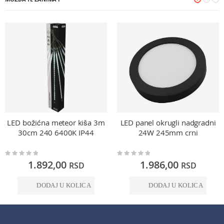
LED božićna meteor kiša 3m
LED panel okrugli nadgradni
30cm 240 6400K IP44
24W 245mm crni
Rating:
Rating:
0%
0%
1.892,00
1.986,00
RSD
RSD
DODAJ U KOLICA
DODAJ U KOLICA