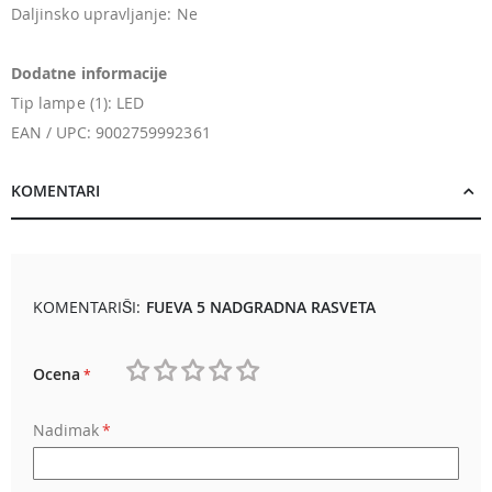
Daljinsko upravljanje: Ne
Dodatne informacije
Tip lampe (1): LED
EAN / UPC: 9002759992361
KOMENTARI
KOMENTARIŠI:
FUEVA 5 NADGRADNA RASVETA
Ocena
1
2
3
4
5
Nadimak
star
stars
stars
stars
stars