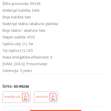
Šifra proizvoda: 99236
Materijal kućišta: čelik
Boja kućišta: beo
Materijal stakla /abažura: plastika
Boja stakla / abažura: beo
Stepen zaštite: IP20
Sijalica uklj. (1): Da
Tip sijalice (1): LED
Klasa energetske efikasnosti: E
[DAM_DOLS]: Preuzimanje
Garancija: 5 years
ŠIFRA
03-99236
TEHNIČKI LIST
UPUTSTVO