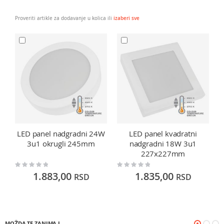
Proveriti artikle za dodavanje u kolica ili
izaberi sve
LED panel nadgradni 24W
LED panel kvadratni
3u1 okrugli 245mm
nadgradni 18W 3u1
227x227mm
Rating:
Rating:
Ra
0%
0%
0
1.883,00
1.835,00
RSD
RSD
MOŽDA TE ZANIMA I