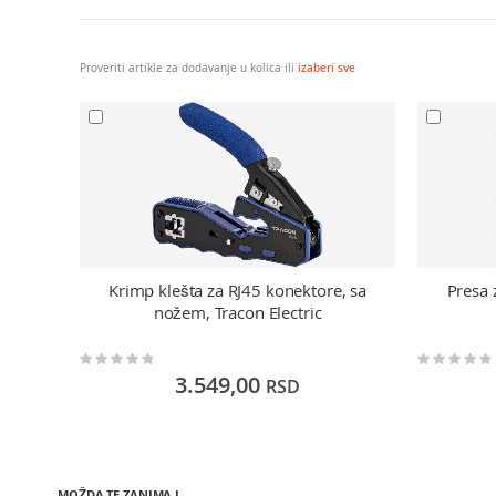
Proveriti artikle za dodavanje u kolica ili
izaberi sve
Krimp klešta za RJ45 konektore, sa
Presa 
nožem, Tracon Electric
Rating:
Rating:
0%
0%
3.549,00
RSD
MOŽDA TE ZANIMA I