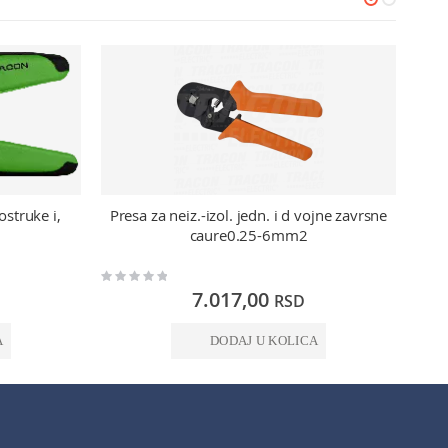
ostruke i,
Presa za neiz.-izol. jedn. i d vojne zavrsne
Pre
caure0.25-6mm2
Rating:
Rating:
0%
0%
7.017,00
RSD
A
DODAJ U KOLICA