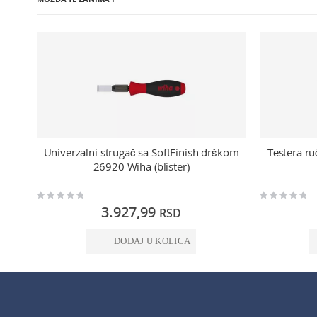
Univerzalni strugač sa SoftFinish drškom
Tеstera r
26920 Wiha (blister)
Rating:
Rating:
0%
0%
3.927,99
RSD
DODAJ U KOLICA