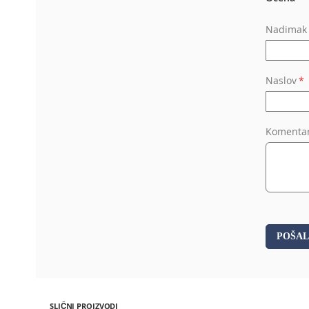
Nadimak
Naslov
Komenta
POŠAL
SLIČNI PROIZVODI