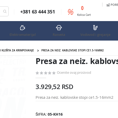
PORED
predmeta
0
%
+381 63 444 351
Cart
Kolica
Cart
Elektromaterijal
Rasveta
Vodovod i grejanje
 I KLEŠTA ZA KRIMPOVANJE
PRESA ZA NEIZ. KABLOVSKE STOPI CE1.5-16MM2
Presa za neiz. kablo
Ocenite ovaj proizvod
3.929,52 RSD
Presa za neiz. kablovske stopi ce1.5-16mm2
ŠIFRA
05-KH16