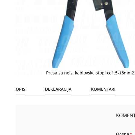
Presa za neiz. kablovske stopi ce1.5-16mm2
Pređite
na
početak
OPIS
DEKLARACIJA
KOMENTARI
galerije
slika
KOMENTA
Ocena