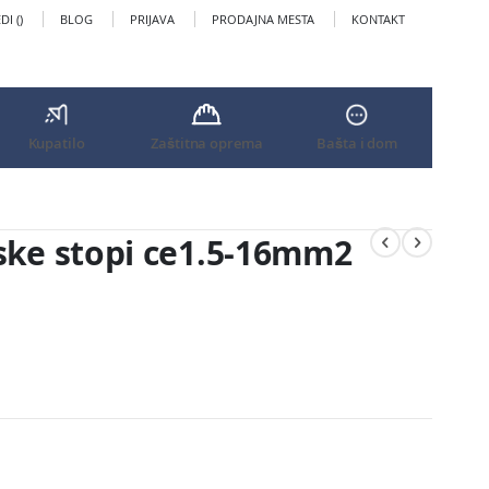
I (
)
BLOG
PRIJAVA
PRODAJNA MESTA
KONTAKT
Kupatilo
Zaštitna oprema
Bašta i dom
vske stopi ce1.5-16mm2