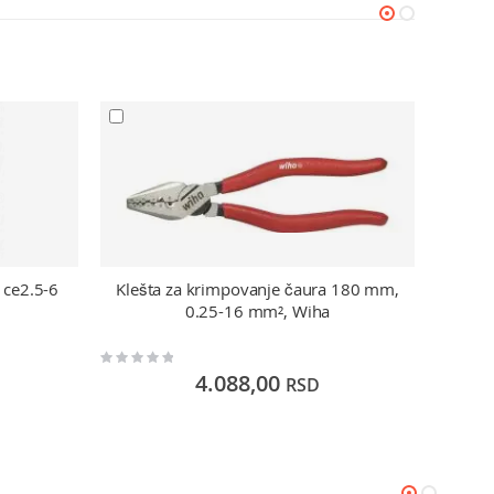
i ce2.5-6
Klešta za krimpovanje čaura 180 mm,
Pres
0.25-16 mm², Wiha
Rating:
Rating:
0%
0%
4.088,00
RSD