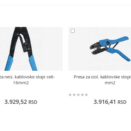
za neiz. kablovske stopi ce6-
Presa za izol. kablovske stop
16mm2
mm2
Rating:
0%
3.929,52
3.916,41
RSD
RSD