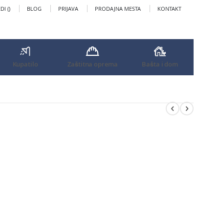
I (
)
BLOG
PRIJAVA
PRODAJNA MESTA
KONTAKT
Kupatilo
Zaštitna oprema
Bašta i dom