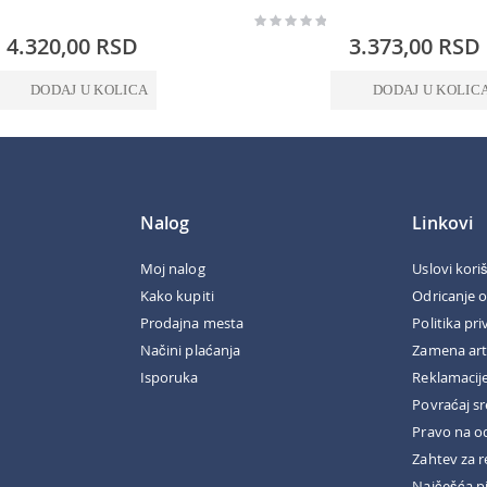
Rating:
0%
4.320,00 RSD
3.373,00 RSD
DODAJ U KOLICA
DODAJ U KOLIC
Nalog
Linkovi
Moj nalog
Uslovi kori
Kako kupiti
Odricanje 
Prodajna mesta
Politika pri
Načini plaćanja
Zamena art
Isporuka
Reklamacij
Povraćaj s
Pravo na o
Zahtev za r
Najčešća p