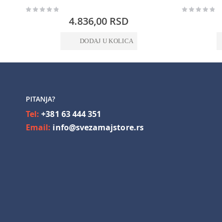
Rating:
Rating:
0%
0%
4.836,00 RSD
DODAJ U KOLICA
PITANJA?
Tel:
+381 63 444 351
Email:
info@svezamajstore.rs