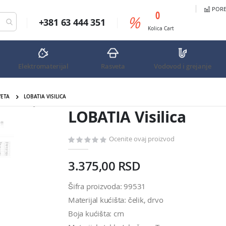
PORED
predmeta
0
%
+381 63 444 351
Cart
Kolica
Cart
Elektromaterijal
Rasveta
Vodovod i grejanje
VETA
LOBATIA VISILICA
LOBATIA Visilica
LOBATIA Visilica
Ocenite ovaj proizvod
3.375,00 RSD
Šifra proizvoda: 99531
Materijal kućišta: čelik, drvo
Boja kućišta: crn