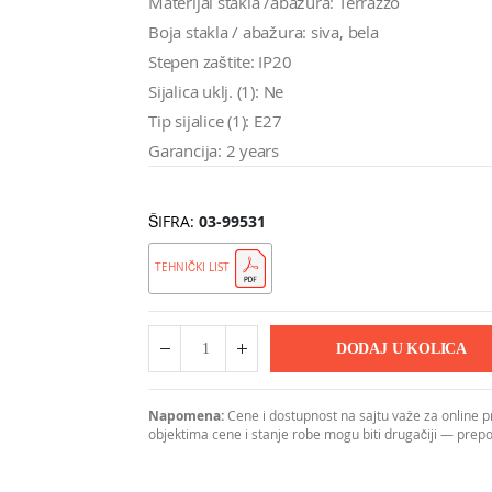
Materijal stakla /abažura: Terrazzo
Boja stakla / abažura: siva, bela
Stepen zaštite: IP20
Sijalica uklj. (1): Ne
Tip sijalice (1): E27
Garancija: 2 years
ŠIFRA
03-99531
TEHNIČKI LIST
DODAJ U KOLICA
Napomena:
Cene i dostupnost na sajtu važe za online 
objektima cene i stanje robe mogu biti drugačiji — pre