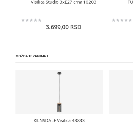
Visilica Studio 3xE27 crna 10203
TU
Rating:
Rating:
0%
0%
3.699,00 RSD
MOŽDA TE ZANIMA I
KILNSDALE Visilica 43833