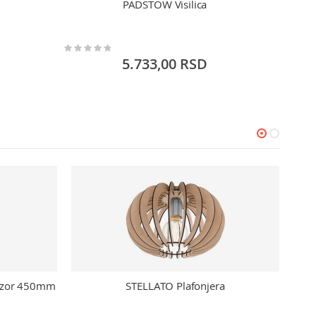
PADSTOW Visilica
Visil
Rating:
Rating:
0%
0%
5.733,00 RSD
enzor 450mm
STELLATO Plafonjera