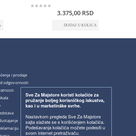
Rating:
Rating:
0%
0%
3.375,00 RSD
A
DODAJ U KOLICA
šćenja i prodaje
od odgovornosti
vatnosti
Sve Za Majstore koristi kolačiće za
ikala
pružanje boljeg korisničkog iskustva,
kao i u marketinške svrhe.
e
redstava
Nastavkom pregleda Sve Za Majstore
dustajanje
sajta slažete se s korišćenjem kolačića.
Podešavanja kolačića možete podesiti u
eklamaciju
svom internet pretraživaču.
itanja