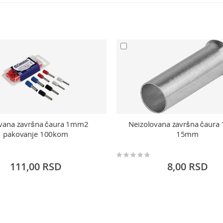
ovana završna čaura 1mm2
Neizolovana završna čaur
pakovanje 100kom
15mm
Rating:
0%
111,00 RSD
8,00 RSD