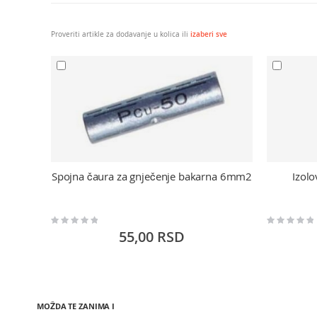
Proveriti artikle za dodavanje u kolica ili
izaberi sve
Spojna čaura za gnječenje bakarna 6mm2
Izol
Rating:
Rating:
0%
0%
55,00 RSD
MOŽDA TE ZANIMA I