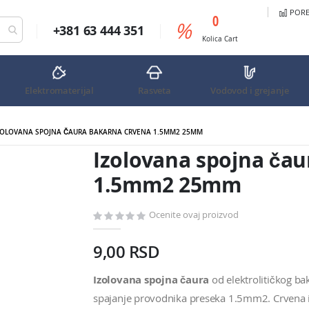
PORED
predmeta
0
%
+381 63 444 351
Cart
Kolica
Cart
Elektromaterijal
Rasveta
Vodovod i grejanje
ZOLOVANA SPOJNA ČAURA BAKARNA CRVENA 1.5MM2 25MM
 25mm
Izolovana spojna ča
1.5mm2 25mm
Ocenite ovaj proizvod
9,00 RSD
Izolovana spojna čaura
od elektrolitičkog ba
spajanje provodnika preseka 1.5mm2. Crvena i