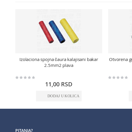
Izolaciona spojna čaura kalajisani bakar
Otvorena g
2.5mm2 plava
Rating:
Rating:
0%
0%
11,00 RSD
DODAJ U KOLICA
PITANJA?