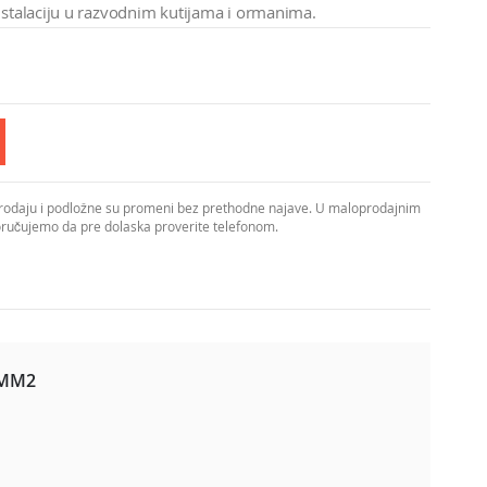
stalaciju u razvodnim kutijama i ormanima.
prodaju i podložne su promeni bez prethodne najave. U maloprodajnim
poručujemo da pre dolaska proverite telefonom.
cijama niskog napona. Izrađena je od elektrolitičkog
5MM2
rdno označava presek provodnika od 1.5mm2, što olakšava
no spojiti dva ili više bakarnih vodiča. Izolacioni