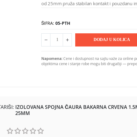
od 25mm pruža stabilan kontakt i pouzdanu in
ŠIFRA
05-PTH
DODAJ U KOLICA
Napomena:
Cene i dostupnost na sajtu važe za online 
objektima cene i stanje robe mogu biti drugačiji — pre
ena je za sigurno spajanje bakarnih provodnika u elektroinstala
RIŠI:
IZOLOVANA SPOJNA ČAURA BAKARNA CRVENA 1.
e i manjeg prelaznog otpora na spoju. Crvena boja izolacije standa
25MM
i svim instalacijama gde je potrebno mehanički i električno pouzda