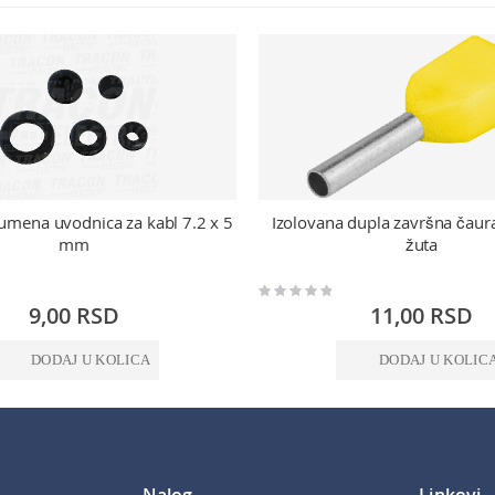
umena uvodnica za kabl 7.2 x 5
Izolovana dupla završna ča
mm
žuta
Rating:
0%
9,00 RSD
11,00 RSD
DODAJ U KOLICA
DODAJ U KOLIC