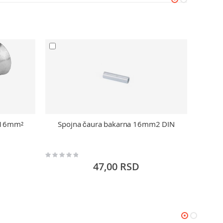
a 16mm²
Spojna čaura bakarna 16mm2 DIN
Spo
Rating:
Rating:
0%
0%
47,00 RSD