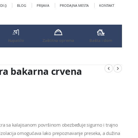
I (
)
BLOG
PRIJAVA
PRODAJNA MESTA
KONTAKT
Kupatilo
Zaštitna oprema
Bašta i dom
ura bakarna crvena
kra sa kalajisanom površinom obezbeđuje sigurno i trajno
zolacija omogućava lako prepoznavanje preseka, a dužina