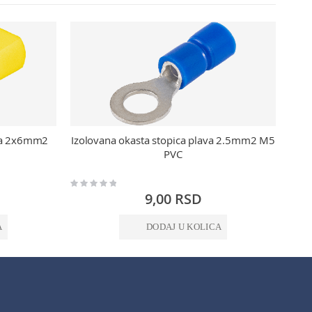
ura 2x6mm2
Izolovana okasta stopica plava 2.5mm2 M5
Pl
PVC
Rating:
Rating:
0%
0%
9,00 RSD
A
DODAJ U KOLICA