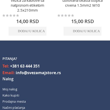
Vezica za kablove sa
Izolovana okasta stopica
natpisnom etiketom
crvena 1.5mm2 M10
2.5x210mm
Rating:
Rating:
0%
0%
14,00 RSD
15,00 RSD
DODAJ U KOLICA
DODAJ U KOLICA
PITANJA?
Tel:
+381 63 444 351
Email:
info@svezamajstore.rs
Nalog
Moj nalog
Kako kupiti
Prodajna mesta
Načini plaćanja