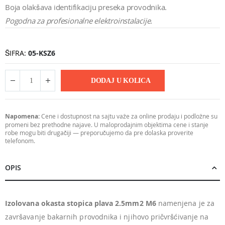
Boja olakšava identifikaciju preseka provodnika.
Pogodna za profesionalne elektroinstalacije.
ŠIFRA
05-KSZ6
DODAJ U KOLICA
Napomena:
Cene i dostupnost na sajtu važe za online prodaju i podložne su
promeni bez prethodne najave. U maloprodajnim objektima cene i stanje
robe mogu biti drugačiji — preporučujemo da pre dolaska proverite
telefonom.
OPIS
Izolovana okasta stopica plava 2.5mm2 M6
namenjena je za
završavanje bakarnih provodnika i njihovo pričvršćivanje na