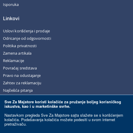
Isporuka
Linkovi
Uslovi korišćenja i prodaje
Odricanje od odgovornosti
Politika privatnosti
Zamena artikala
Reklamacije
Povraćaj sredstava
Pravo na odustajanje
Zahtev za reklamaciju
Najčešća pitanja
Sve Za Majstore koristi kolačiće za pružanje boljeg korisničkog
iskustva, kao i u marketinške svrhe.
© Sve Za Majstore. 2026. Sva prava zadržana.
Nastavkom pregleda Sve Za Majstore sajta slažete se s korišćenjem
kolačića. Podešavanja kolačića možete podesiti u svom internet
pretraživaču.
Razvoj sajta:
Ecommerce Solutions.