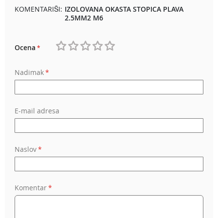
KOMENTARIŠI:
IZOLOVANA OKASTA STOPICA PLAVA
2.5MM2 M6
Ocena
1
2
3
4
5
Nadimak
star
stars
stars
stars
stars
E-mail adresa
Naslov
Komentar