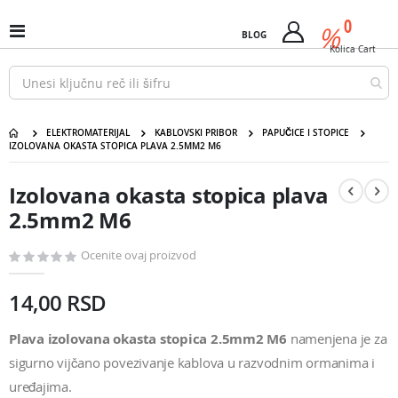
Pređi
predm
0
na
%
Uključi
BLOG
Cart
sadržaj
/
Kolica
Cart
isključi
Nav
ELEKTROMATERIJAL
KABLOVSKI PRIBOR
PAPUČICE I STOPICE
IZOLOVANA OKASTA STOPICA PLAVA 2.5MM2 M6
Izolovana okasta stopica plava 2.5mm2 M6
Pređite
Pređite
na
na
Izolovana okasta stopica plava
kraj
početak
galerije
galerije
2.5mm2 M6
slika
slika
Ocenite ovaj proizvod
14,00 RSD
Plava izolovana okasta stopica 2.5mm2 M6
namenjena je za
sigurno vijčano povezivanje kablova u razvodnim ormanima i
uređajima.