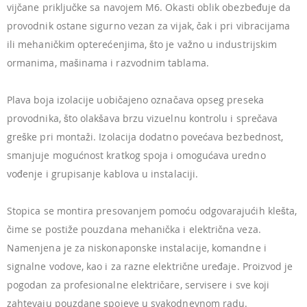
vijčane priključke sa navojem M6. Okasti oblik obezbeđuje da
provodnik ostane sigurno vezan za vijak, čak i pri vibracijama
ili mehaničkim opterećenjima, što je važno u industrijskim
ormanima, mašinama i razvodnim tablama.
Plava boja izolacije uobičajeno označava opseg preseka
provodnika, što olakšava brzu vizuelnu kontrolu i sprečava
greške pri montaži. Izolacija dodatno povećava bezbednost,
smanjuje mogućnost kratkog spoja i omogućava uredno
vođenje i grupisanje kablova u instalaciji.
Stopica se montira presovanjem pomoću odgovarajućih klešta,
čime se postiže pouzdana mehanička i električna veza.
Namenjena je za niskonaponske instalacije, komandne i
signalne vodove, kao i za razne električne uređaje. Proizvod je
pogodan za profesionalne električare, servisere i sve koji
zahtevaju pouzdane spojeve u svakodnevnom radu.