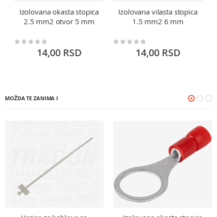
Izolovana okasta stopica
Izolovana vilasta stopica
2.5 mm2 otvor 5 mm
1.5 mm2 6 mm
Rating:
Rating:
Ra
0%
0%
0
14,00 RSD
14,00 RSD
MOŽDA TE ZANIMA I