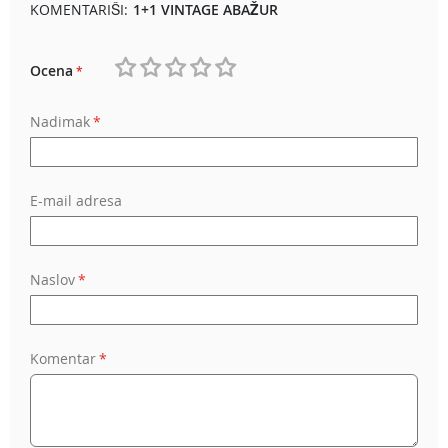
KOMENTARIŠI:
1+1 VINTAGE ABAŽUR
Ocena
1
2
3
4
5
Nadimak
star
stars
stars
stars
stars
E-mail adresa
Naslov
Komentar