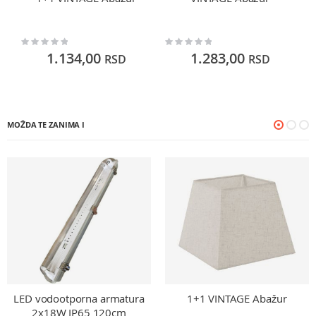
Rating:
Rating:
Ra
0%
0%
0
1.134,00
1.283,00
RSD
RSD
MOŽDA TE ZANIMA I
LED vodootporna armatura
1+1 VINTAGE Abažur
2x18W IP65 120cm