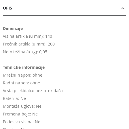
OPIS
Dimenzije
Visina artikla (u mm): 140
Prečnik artikla (u mm): 200
Neto težina (u kg): 0,05
Tehničke informacije
Mrežni napon: ohne
Radni napon: ohne
Vrsta prekidača: bez prekidača
Baterija: Ne
Montaža uglova: Ne
Promena boje: Ne
Podesiva visina: Ne