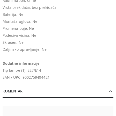
Radni napon: ohne
Vrsta prekidača: bez prekidača
Baterija: Ne
Montaža uglova: Ne
Promena boje: Ne
Podesiva visina: Ne
Skraćen: Ne
Daljinsko upravljanje: Ne
Dodatne informacije
Tip lampe (1): E27/E14
EAN / UPC: 9002759494421
KOMENTARI