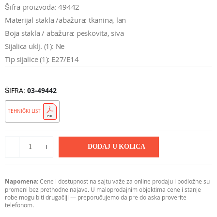
Šifra proizvoda: 49442
Materijal stakla /abažura: tkanina, lan
Boja stakla / abažura: peskovita, siva
Sijalica uklj. (1): Ne
Tip sijalice (1): E27/E14
ŠIFRA
03-49442
TEHNIČKI LIST
DODAJ U KOLICA
Napomena:
Cene i dostupnost na sajtu važe za online prodaju i podložne su
promeni bez prethodne najave. U maloprodajnim objektima cene i stanje
robe mogu biti drugačiji — preporučujemo da pre dolaska proverite
telefonom.