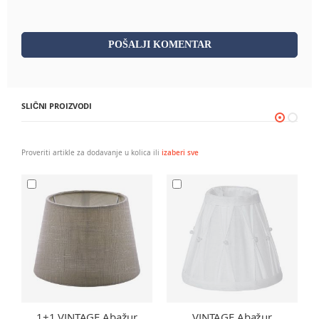
POŠALJI KOMENTAR
SLIČNI PROIZVODI
Proveriti artikle za dodavanje u kolica ili
izaberi sve
1+1 VINTAGE Abažur
VINTAGE Abažur