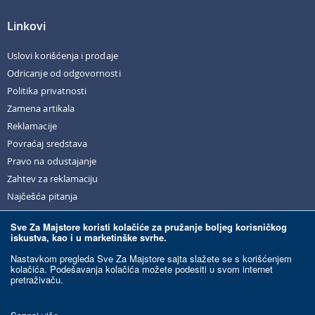
Linkovi
Uslovi korišćenja i prodaje
Odricanje od odgovornosti
Politika privatnosti
Zamena artikala
Reklamacije
Povraćaj sredstava
Pravo na odustajanje
Zahtev za reklamaciju
Najčešća pitanja
Sve Za Majstore koristi kolačiće za pružanje boljeg korisničkog
iskustva, kao i u marketinške svrhe.
© Sve Za Majstore. 2026. Sva prava zadržana.
Nastavkom pregleda Sve Za Majstore sajta slažete se s korišćenjem
kolačića. Podešavanja kolačića možete podesiti u svom internet
pretraživaču.
Razvoj sajta:
Ecommerce Solutions.
Ovaj sajt je zaštićen reCAPTCHA-om i primenjuju se Google
Politika privatnosti
i