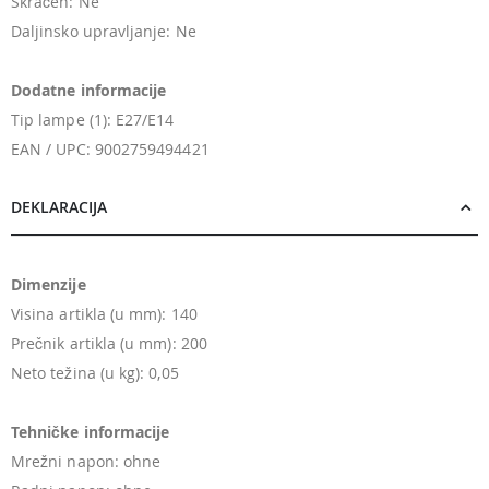
Skraćen: Ne
Daljinsko upravljanje: Ne
Dodatne informacije
Tip lampe (1): E27/E14
EAN / UPC: 9002759494421
DEKLARACIJA
Dimenzije
Visina artikla (u mm): 140
Prečnik artikla (u mm): 200
Neto težina (u kg): 0,05
Tehničke informacije
Mrežni napon: ohne