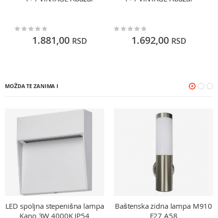
Rating:
Rating:
Ra
0%
0%
0
1.881,00
1.692,00
RSD
RSD
MOŽDA TE ZANIMA I
LED spoljna stepenišna lampa
Baštenska zidna lampa M910
Kano 3W 4000K IP54
E27 A58