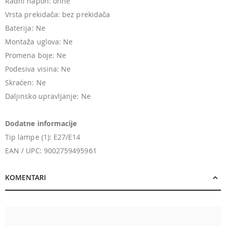
Radni napon: ohne
Vrsta prekidača: bez prekidača
Baterija: Ne
Montaža uglova: Ne
Promena boje: Ne
Podesiva visina: Ne
Skraćen: Ne
Daljinsko upravljanje: Ne
Dodatne informacije
Tip lampe (1): E27/E14
EAN / UPC: 9002759495961
KOMENTARI