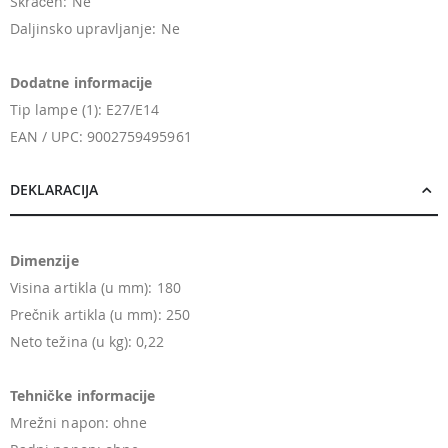
Skraćen: Ne
Daljinsko upravljanje: Ne
Dodatne informacije
Tip lampe (1): E27/E14
EAN / UPC: 9002759495961
DEKLARACIJA
Dimenzije
Visina artikla (u mm): 180
Prečnik artikla (u mm): 250
Neto težina (u kg): 0,22
Tehničke informacije
Mrežni napon: ohne