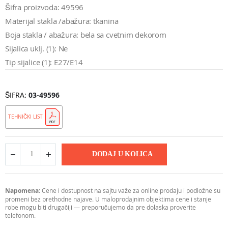
Šifra proizvoda: 49596
Materijal stakla /abažura: tkanina
Boja stakla / abažura: bela sa cvetnim dekorom
Sijalica uklj. (1): Ne
Tip sijalice (1): E27/E14
ŠIFRA
03-49596
TEHNIČKI LIST
DODAJ U KOLICA
Napomena:
Cene i dostupnost na sajtu važe za online prodaju i podložne su
promeni bez prethodne najave. U maloprodajnim objektima cene i stanje
robe mogu biti drugačiji — preporučujemo da pre dolaska proverite
telefonom.