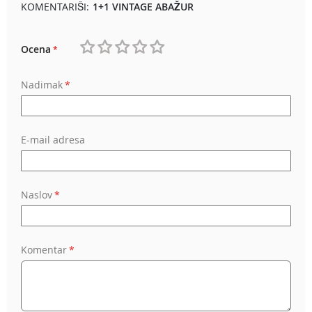
KOMENTARIŠI:
1+1 VINTAGE ABAŽUR
Ocena
1
2
3
4
5
Nadimak
star
stars
stars
stars
stars
E-mail adresa
Naslov
Komentar