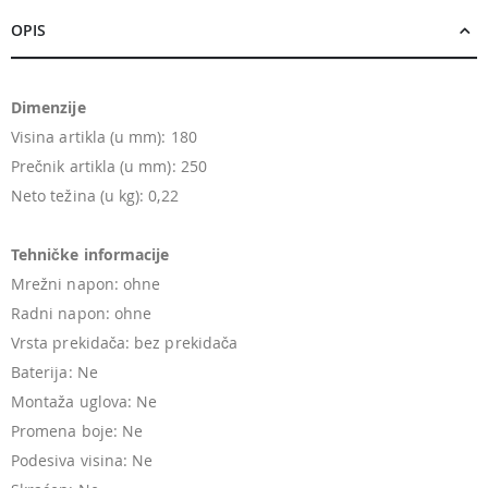
OPIS
Dimenzije
Visina artikla (u mm): 180
Prečnik artikla (u mm): 250
Neto težina (u kg): 0,22
Tehničke informacije
Mrežni napon: ohne
Radni napon: ohne
Vrsta prekidača: bez prekidača
Baterija: Ne
Montaža uglova: Ne
Promena boje: Ne
Podesiva visina: Ne