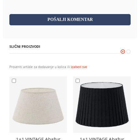
POŠALJI KOMENTAR
SLIČNI PROIZVODI
Proveriti artikle za dodavanje u kolica ili
izaberi sve
1+1 VINTAGE Abažur
1+1 VINTAGE Abažur