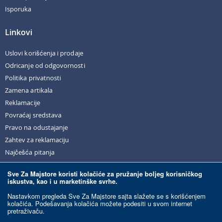
Isporuka
Linkovi
Uslovi korišćenja i prodaje
Odricanje od odgovornosti
Politika privatnosti
Zamena artikala
Reklamacije
Povraćaj sredstava
Pravo na odustajanje
Zahtev za reklamaciju
Najčešća pitanja
Sve Za Majstore koristi kolačiće za pružanje boljeg korisničkog
iskustva, kao i u marketinške svrhe.
© Sve Za Majstore. 2026. Sva prava zadržana.
Nastavkom pregleda Sve Za Majstore sajta slažete se s korišćenjem
kolačića. Podešavanja kolačića možete podesiti u svom internet
pretraživaču.
Razvoj sajta:
Ecommerce Solutions.