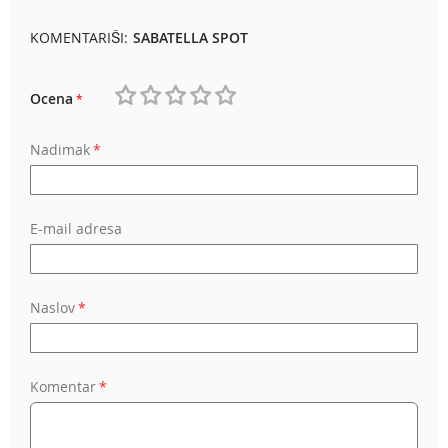
KOMENTARIŠI:
SABATELLA SPOT
Ocena
1
2
3
4
5
Nadimak
star
stars
stars
stars
stars
E-mail adresa
Naslov
Komentar