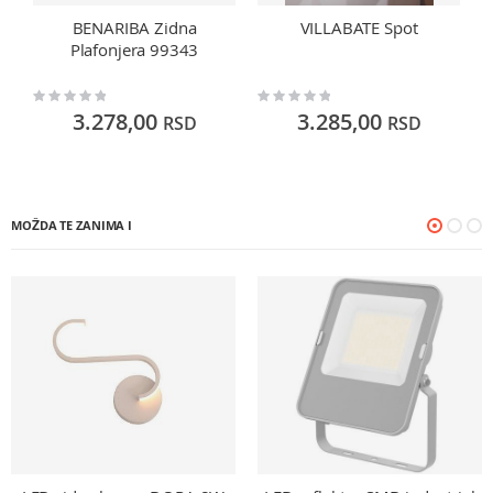
BENARIBA Zidna
VILLABATE Spot
Plafonjera 99343
Rating:
Rating:
Ra
0%
0%
0
3.278,00
3.285,00
RSD
RSD
MOŽDA TE ZANIMA I