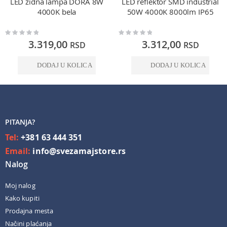
LED zidna lampa DORA 8W
LED reflektor SMD industrial
4000K bela
50W 4000K 8000lm IP65
Rating:
Rating:
0%
0%
3.319,00
3.312,00
RSD
RSD
DODAJ U KOLICA
DODAJ U KOLICA
PITANJA?
Tel:
+381 63 444 351
Email:
info@svezamajstore.rs
Nalog
Moj nalog
Kako kupiti
Prodajna mesta
Načini plaćanja