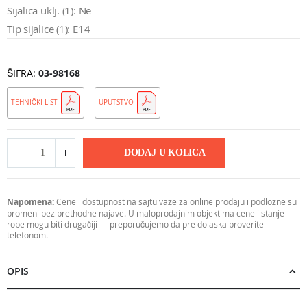
Sijalica uklj. (1): Ne
Tip sijalice (1): E14
ŠIFRA
03-98168
TEHNIČKI LIST
UPUTSTVO
DODAJ U KOLICA
Napomena:
Cene i dostupnost na sajtu važe za online prodaju i podložne su
promeni bez prethodne najave. U maloprodajnim objektima cene i stanje
robe mogu biti drugačiji — preporučujemo da pre dolaska proverite
telefonom.
OPIS