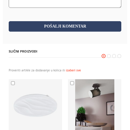
POŠALJI KOMENTAR
SLIČNI PROIZVODI
Proveriti artikle za dodavanje u kolica ili
izaberi sve