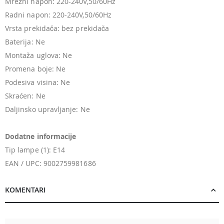
Mrežni napon: 220-240V,50/60Hz
Radni napon: 220-240V,50/60Hz
Vrsta prekidača: bez prekidača
Baterija: Ne
Montaža uglova: Ne
Promena boje: Ne
Podesiva visina: Ne
Skraćen: Ne
Daljinsko upravljanje: Ne
Dodatne informacije
Tip lampe (1): E14
EAN / UPC: 9002759981686
KOMENTARI