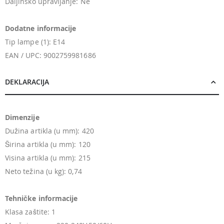
Daljinsko upravljanje: Ne
Dodatne informacije
Tip lampe (1): E14
EAN / UPC: 9002759981686
DEKLARACIJA
Dimenzije
Dužina artikla (u mm): 420
Širina artikla (u mm): 120
Visina artikla (u mm): 215
Neto težina (u kg): 0,74
Tehničke informacije
Klasa zaštite: 1