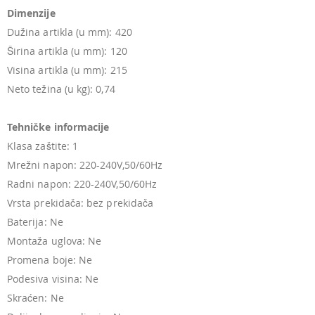
Dimenzije
Dužina artikla (u mm): 420
Širina artikla (u mm): 120
Visina artikla (u mm): 215
Neto težina (u kg): 0,74
Tehničke informacije
Klasa zaštite: 1
Mrežni napon: 220-240V,50/60Hz
Radni napon: 220-240V,50/60Hz
Vrsta prekidača: bez prekidača
Baterija: Ne
Montaža uglova: Ne
Promena boje: Ne
Podesiva visina: Ne
Skraćen: Ne