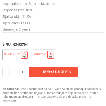
Boja stakla / abažura: bela, bistra
Stepen zaštite: IP20
Sijalica uklj. (1): Da
Tip sijalice (1): LED
Garancija: 5 years
ŠIFRA
03-93704
TEHNIČKI LIST
UPUTSTVO
DODAJ U KOLICA
Napomena:
Cene i dostupnost na sajtu važe za online prodaju i podložne su
promeni bez prethodne najave. U maloprodajnim objektima cene i stanje
robe mogu biti drugačiji — preporučujemo da pre dolaska proverite
telefonom.