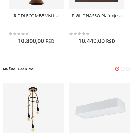
RIDDLECOMBE Visilica
PIGLIONASSO Plafonjera
Rating:
Rating:
Ra
0%
0%
0
10.800,00
10.440,00
RSD
RSD
MOŽDA TE ZANIMA I