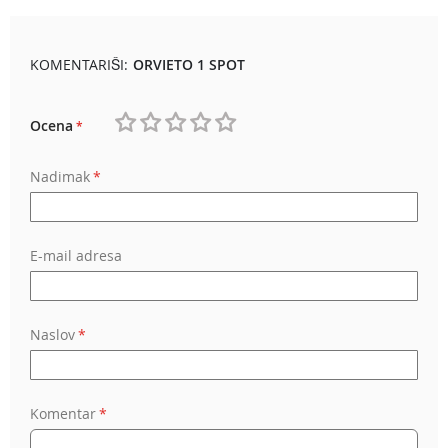
KOMENTARIŠI:
ORVIETO 1 SPOT
Ocena
1
2
3
4
5
Nadimak
star
stars
stars
stars
stars
E-mail adresa
Naslov
Komentar