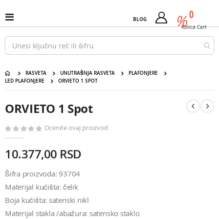
Pređi
predm
0
na
%
Uključi
BLOG
Cart
sadržaj
/
Kolica
Cart
isključi
Nav
RASVETA
UNUTRAŠNJA RASVETA
PLAFONJERE
LED PLAFONJERE
ORVIETO 1 SPOT
Pređite
Pređite
na
na
ORVIETO 1 Spot
kraj
početak
galerije
galerije
slika
slika
Ocenite ovaj proizvod
10.377,00 RSD
Šifra proizvoda: 93704
Materijal kućišta: čelik
Boja kućišta: satenski nikl
Materijal stakla /abažura: satensko staklo