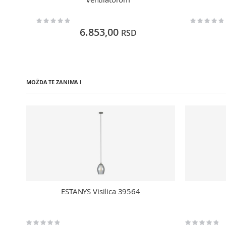
Rating:
Rating:
0%
0%
6.853,00
RSD
MOŽDA TE ZANIMA I
ESTANYS Visilica 39564
Rating:
Rating: