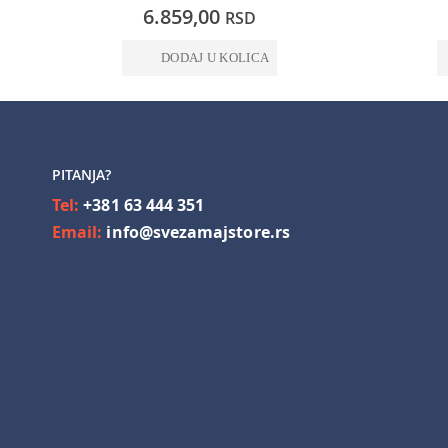
0%
0%
6.859,00
RSD
DODAJ U KOLICA
PITANJA?
Tel:
+381 63 444 351
Email:
info@svezamajstore.rs