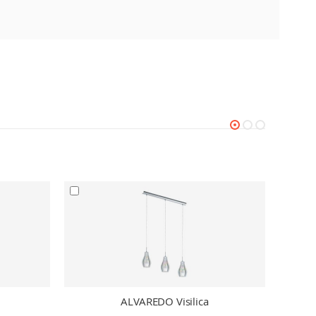
ALVAREDO Visilica
LED p