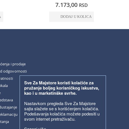
0%
0%
7.173,00
RSD
A
DODAJ U KOLICA
šćenja i prodaje
od odgovornosti
vatnosti
Sve Za Majstore koristi kolačiće za
ikala
pružanje boljeg korisničkog iskustva,
kao i u marketinške svrhe.
e
redstava
Nastavkom pregleda Sve Za Majstore
dustajanje
sajta slažete se s korišćenjem kolačića.
Podešavanja kolačića možete podesiti u
eklamaciju
svom internet pretraživaču.
itanja
Saznaj više