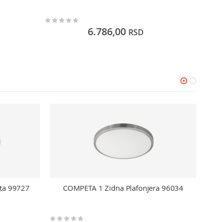
Rating:
Rating:
0%
0%
6.786,00
RSD
ta 99727
COMPETA 1 Zidna Plafonjera 96034
Rating:
Rating: