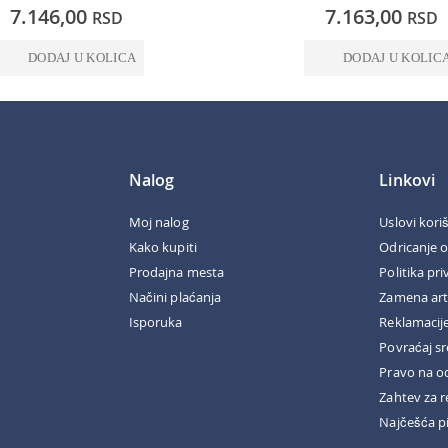
0%
7.146,00
7.163,00
RSD
RSD
DODAJ U KOLICA
DODAJ U KOLIC
Nalog
Linkovi
Moj nalog
Uslovi kori
Kako kupiti
Odricanje 
Prodajna mesta
Politika pri
Načini plaćanja
Zamena art
Isporuka
Reklamacij
Povraćaj s
Pravo na o
Zahtev za r
Najčešća p