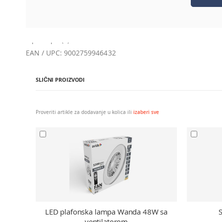
Dodatne informacije
Dodatne informacije
Tip lampe (1): GU10-LED
Tip lampe (1): GU10-LED
EAN / UPC: 9002759946432
EAN / UPC: 9002759946432
SLIČNI PROIZVODI
Proveriti artikle za dodavanje u kolica ili
izaberi sve
LED plafonska lampa Wanda 48W sa
ventilatorom