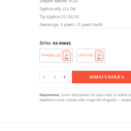
Stepen zaštite: IP20
Sijalica uklj. (1): Da
Tip sijalice (1): GU10
Garancija: 2 years / 5 years bulb
ŠIFRA
03-94643
TEHNIČKI LIST
UPUTSTVO
DODAJ U KOLICA
Napomena:
Cene i dostupnost na sajtu važe za online 
objektima cene i stanje robe mogu biti drugačiji — pre