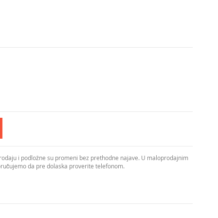
prodaju i podložne su promeni bez prethodne najave. U maloprodajnim
poručujemo da pre dolaska proverite telefonom.