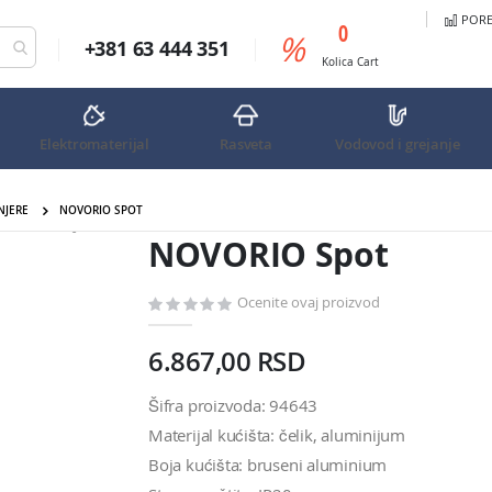
PORED
predmeta
0
%
+381 63 444 351
Cart
Kolica
Cart
Elektromaterijal
Rasveta
Vodovod i grejanje
NJERE
NOVORIO SPOT
NOVORIO Spot
NOVORIO Spot
Ocenite ovaj proizvod
6.867,00 RSD
Šifra proizvoda: 94643
Materijal kućišta: čelik, aluminijum
Boja kućišta: bruseni aluminium