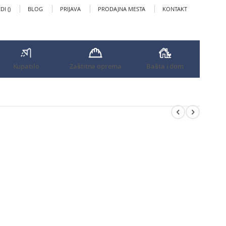
I (
)
BLOG
PRIJAVA
PRODAJNA MESTA
KONTAKT
Kupatilo
Zaštitna oprema
Bašta i dom