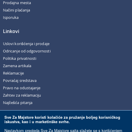
Prodajna mesta
Načini plaćanja
Isporuka
Linkovi
Uslovi korišćenja i prodaje
Odricanje od odgovornosti
Politika privatnosti
Zamena artikala
Reklamacije
Povraćaj sredstava
Pravo na odustajanje
Zahtev za reklamaciju
Najčešća pitanja
Sve Za Majstore koristi kolačiće za pružanje boljeg korisničkog
iskustva, kao i u marketinške svrhe.
© Sve Za Majstore. 2026. Sva prava zadržana.
Nastavkom pregleda Sve Za Majstore sajta slažete se s korišćenjem