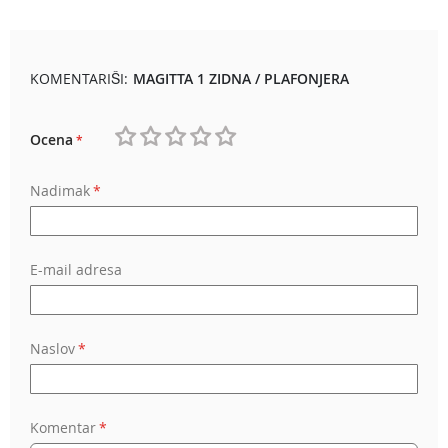
KOMENTARIŠI:
MAGITTA 1 ZIDNA / PLAFONJERA
Ocena
1
2
3
4
5
Nadimak
star
stars
stars
stars
stars
E-mail adresa
Naslov
Komentar