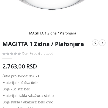
MAGITTA 1 Zidna / Plafonjera
Pređite
na
MAGITTA 1 Zidna / Plafonjera
početak
galerije
slika
Ocenite ovaj proizvod
2.763,00 RSD
Šifra proizvoda: 95671
Materijal kućišta: čelik
Boja kućišta: beo
Materijal stakla /abažura: staklo
Boja stakla / abažura: belo crno