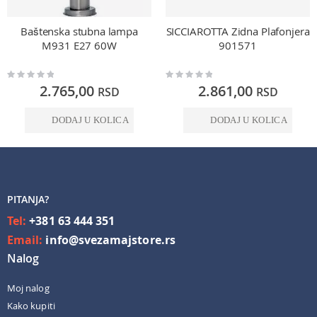
Baštenska stubna lampa
SICCIAROTTA Zidna Plafonjera
M931 E27 60W
901571
Rating:
Rating:
0%
0%
2.765,00
2.861,00
RSD
RSD
DODAJ U KOLICA
DODAJ U KOLICA
PITANJA?
Tel:
+381 63 444 351
Email:
info@svezamajstore.rs
Nalog
Moj nalog
Kako kupiti