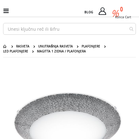
Pređi
predm
0
na
%
Uključi
BLOG
Cart
sadržaj
/
Kolica
Cart
isključi
Nav
RASVETA
UNUTRAŠNJA RASVETA
PLAFONJERE
LED PLAFONJERE
MAGITTA 1 ZIDNA / PLAFONJERA
Pređite
na
kraj
galerije
slika