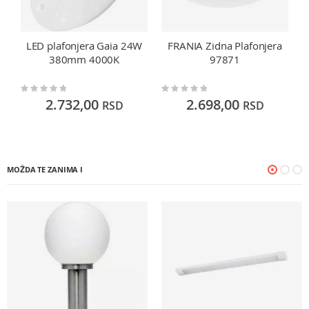
LED plafonjera Gaia 24W
FRANIA Zidna Plafonjera
380mm 4000K
97871
Rating:
Rating:
Ra
0%
0%
0
2.732,00
2.698,00
RSD
RSD
MOŽDA TE ZANIMA I