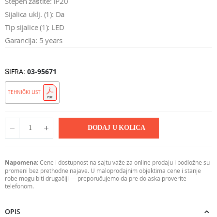
Stepen zaštite: IP20
Sijalica uklj. (1): Da
Tip sijalice (1): LED
Garancija: 5 years
ŠIFRA
03-95671
TEHNIČKI LIST
DODAJ U KOLICA
Napomena:
Cene i dostupnost na sajtu važe za online prodaju i podložne su
promeni bez prethodne najave. U maloprodajnim objektima cene i stanje
robe mogu biti drugačiji — preporučujemo da pre dolaska proverite
telefonom.
OPIS