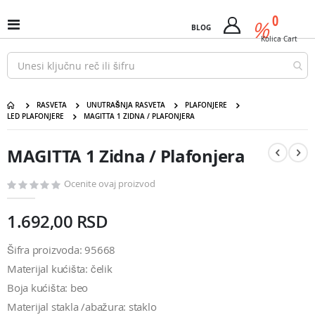
Pređi
predm
0
na
%
Uključi
BLOG
Cart
sadržaj
/
Kolica
Cart
isključi
Nav
RASVETA
UNUTRAŠNJA RASVETA
PLAFONJERE
LED PLAFONJERE
MAGITTA 1 ZIDNA / PLAFONJERA
MAGITTA 1 Zidna / Plafonjera
Pređite
Pređite
na
na
MAGITTA 1 Zidna / Plafonjera
kraj
početak
galerije
galerije
slika
slika
Ocenite ovaj proizvod
1.692,00 RSD
Šifra proizvoda: 95668
Materijal kućišta: čelik
Boja kućišta: beo
Materijal stakla /abažura: staklo