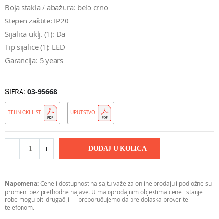
Boja stakla / abažura: belo crno
Stepen zaštite: IP20
Sijalica uklj. (1): Da
Tip sijalice (1): LED
Garancija: 5 years
ŠIFRA
03-95668
TEHNIČKI LIST
UPUTSTVO
DODAJ U KOLICA
Napomena:
Cene i dostupnost na sajtu važe za online prodaju i podložne su
promeni bez prethodne najave. U maloprodajnim objektima cene i stanje
robe mogu biti drugačiji — preporučujemo da pre dolaska proverite
telefonom.