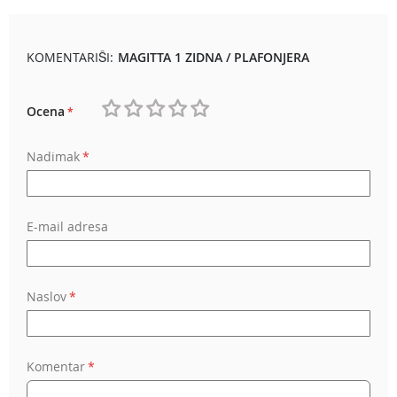
KOMENTARIŠI:
MAGITTA 1 ZIDNA / PLAFONJERA
Ocena
1
2
3
4
5
Nadimak
star
stars
stars
stars
stars
E-mail adresa
Naslov
Komentar