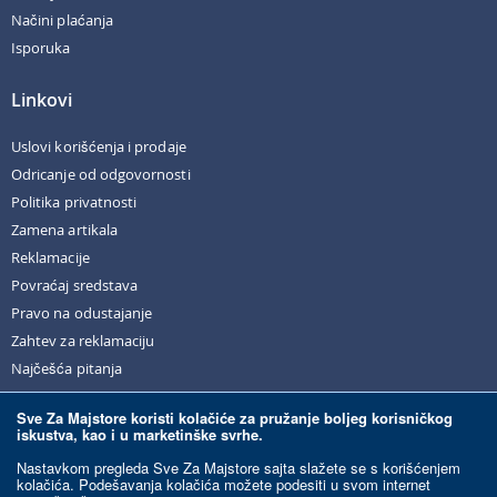
Načini plaćanja
Isporuka
Linkovi
Uslovi korišćenja i prodaje
Odricanje od odgovornosti
Politika privatnosti
Zamena artikala
Reklamacije
Povraćaj sredstava
Pravo na odustajanje
Zahtev za reklamaciju
Najčešća pitanja
Sve Za Majstore koristi kolačiće za pružanje boljeg korisničkog
iskustva, kao i u marketinške svrhe.
© Sve Za Majstore. 2026. Sva prava zadržana.
Nastavkom pregleda Sve Za Majstore sajta slažete se s korišćenjem
kolačića. Podešavanja kolačića možete podesiti u svom internet