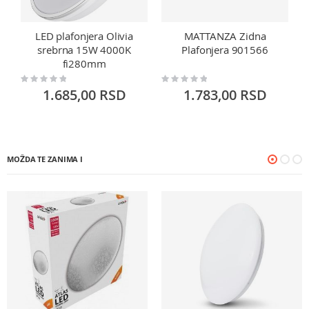
LED plafonjera Olivia
MATTANZA Zidna
srebrna 15W 4000K
Plafonjera 901566
fi280mm
Rating:
Rating:
Ra
0%
0%
0
1.685,00 RSD
1.783,00 RSD
MOŽDA TE ZANIMA I