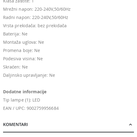
Klasa zaštite: 1
Mrežni napon: 220-240V,50/60Hz
Radni napon: 220-240V,50/60Hz
Vrsta prekidača: bez prekidača
Baterija: Ne
Montaža uglova: Ne
Promena boje: Ne
Podesiva visina: Ne
Skraćen: Ne
Daljinsko upravljanje: Ne
Dodatne informacije
Tip lampe (1): LED
EAN / UPC: 9002759956684
KOMENTARI