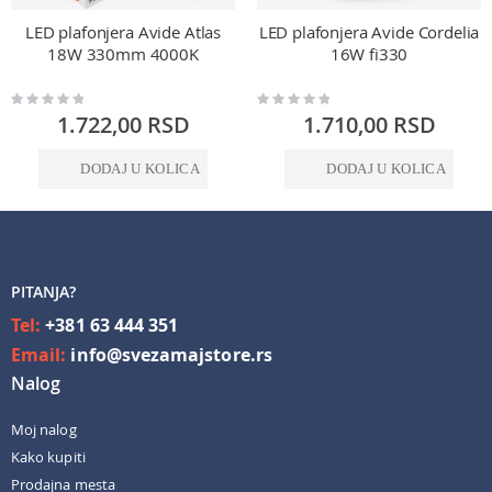
LED plafonjera Avide Atlas
LED plafonjera Avide Cordelia
18W 330mm 4000K
16W fi330
Rating:
Rating:
0%
0%
1.722,00 RSD
1.710,00 RSD
DODAJ U KOLICA
DODAJ U KOLICA
PITANJA?
Tel:
+381 63 444 351
Email:
info@svezamajstore.rs
Nalog
Moj nalog
Kako kupiti
Prodajna mesta