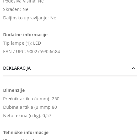
Podesiva visina: Ne
Skraćen: Ne
Daljinsko upravljanje: Ne
Dodatne informacije
Tip lampe (1): LED
EAN / UPC: 9002759956684
DEKLARACIJA
Dimenzije
Prečnik artikla (u mm): 250
Dubina artikla (u mm): 80
Neto težina (u kg): 0,57
Tehničke informacije