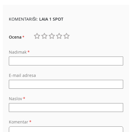
KOMENTARIŠI:
LAIA 1 SPOT
Ocena
1
2
3
4
5
Nadimak
star
stars
stars
stars
stars
E-mail adresa
Naslov
Komentar