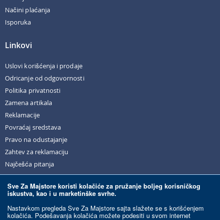
Načini plaćanja
Isporuka
Linkovi
Uslovi korišćenja i prodaje
Odricanje od odgovornosti
Politika privatnosti
Zamena artikala
Reklamacije
Povraćaj sredstava
Pravo na odustajanje
Zahtev za reklamaciju
Najčešća pitanja
Sve Za Majstore koristi kolačiće za pružanje boljeg korisničkog
iskustva, kao i u marketinške svrhe.
© Sve Za Majstore. 2026. Sva prava zadržana.
Nastavkom pregleda Sve Za Majstore sajta slažete se s korišćenjem
kolačića. Podešavanja kolačića možete podesiti u svom internet