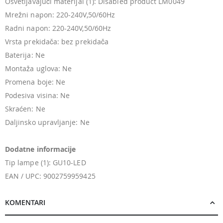
Osvetljavajući materijal (1): Disabled product LM0049
Mrežni napon: 220-240V,50/60Hz
Radni napon: 220-240V,50/60Hz
Vrsta prekidača: bez prekidača
Baterija: Ne
Montaža uglova: Ne
Promena boje: Ne
Podesiva visina: Ne
Skraćen: Ne
Daljinsko upravljanje: Ne
Dodatne informacije
Tip lampe (1): GU10-LED
EAN / UPC: 9002759959425
KOMENTARI