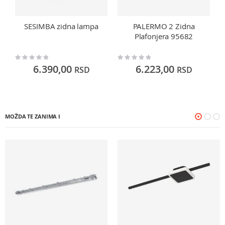
SESIMBA zidna lampa
PALERMO 2 Zidna
Plafonjera 95682
Rating:
Rating:
Ra
0%
0%
0
6.390,00
6.223,00
RSD
RSD
MOŽDA TE ZANIMA I