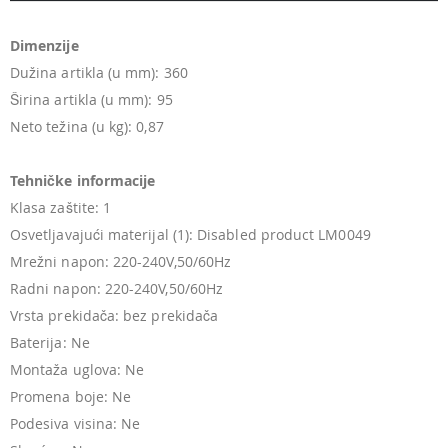
Dimenzije
Dužina artikla (u mm): 360
Širina artikla (u mm): 95
Neto težina (u kg): 0,87
Tehničke informacije
Klasa zaštite: 1
Osvetljavajući materijal (1): Disabled product LM0049
Mrežni napon: 220-240V,50/60Hz
Radni napon: 220-240V,50/60Hz
Vrsta prekidača: bez prekidača
Baterija: Ne
Montaža uglova: Ne
Promena boje: Ne
Podesiva visina: Ne