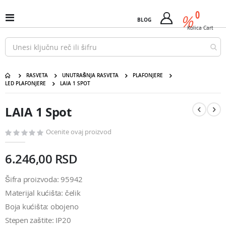
Pređi
predm
0
na
%
Uključi
BLOG
Cart
sadržaj
/
Kolica
Cart
isključi
Nav
RASVETA
UNUTRAŠNJA RASVETA
PLAFONJERE
LED PLAFONJERE
LAIA 1 SPOT
LAIA 1 Spot
Pređite
Pređite
na
na
LAIA 1 Spot
kraj
početak
galerije
galerije
slika
slika
Ocenite ovaj proizvod
6.246,00 RSD
Šifra proizvoda: 95942
Materijal kućišta: čelik
Boja kućišta: obojeno
Stepen zaštite: IP20