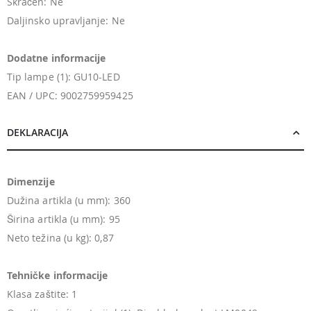
Skraćen: Ne
Daljinsko upravljanje: Ne
Dodatne informacije
Tip lampe (1): GU10-LED
EAN / UPC: 9002759959425
DEKLARACIJA
Dimenzije
Dužina artikla (u mm): 360
Širina artikla (u mm): 95
Neto težina (u kg): 0,87
Tehničke informacije
Klasa zaštite: 1