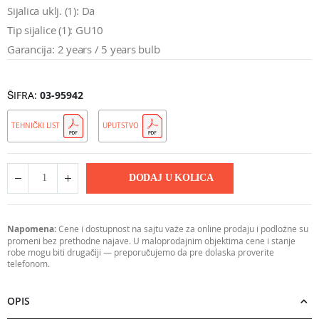
Sijalica uklj. (1): Da
Tip sijalice (1): GU10
Garancija: 2 years / 5 years bulb
ŠIFRA
03-95942
TEHNIČKI LIST
UPUTSTVO
DODAJ U KOLICA
Napomena:
Cene i dostupnost na sajtu važe za online prodaju i podložne su
promeni bez prethodne najave. U maloprodajnim objektima cene i stanje
robe mogu biti drugačiji — preporučujemo da pre dolaska proverite
telefonom.
OPIS