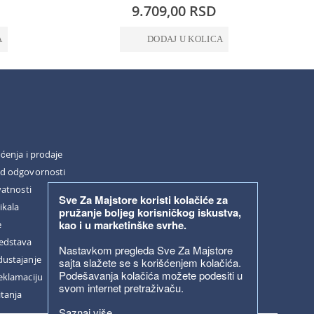
0%
0%
9.709,00 RSD
A
DODAJ U KOLICA
šćenja i prodaje
od odgovornosti
vatnosti
Sve Za Majstore koristi kolačiće za
ikala
pružanje boljeg korisničkog iskustva,
kao i u marketinške svrhe.
e
redstava
Nastavkom pregleda Sve Za Majstore
dustajanje
sajta slažete se s korišćenjem kolačića.
Podešavanja kolačića možete podesiti u
eklamaciju
svom internet pretraživaču.
itanja
Saznaj više