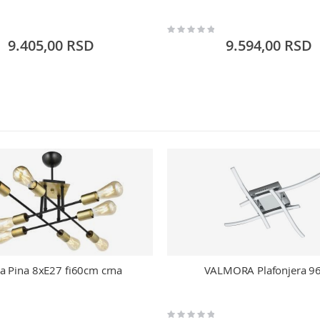
Rating:
0%
9.405,00 RSD
9.594,00 RSD
ica Pina 8xE27 fi60cm crna
VALMORA Plafonjera 9
Rating: