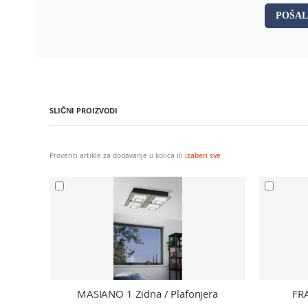
POŠAL
Dodatne informacije
Dodatne informacije
Tip lampe (1): E27
Tip lampe (1): E27
EAN / UPC: 9002759434724
EAN / UPC: 9002759434724
SLIČNI PROIZVODI
Proveriti artikle za dodavanje u kolica ili
izaberi sve
MASIANO 1 Zidna / Plafonjera
FRA