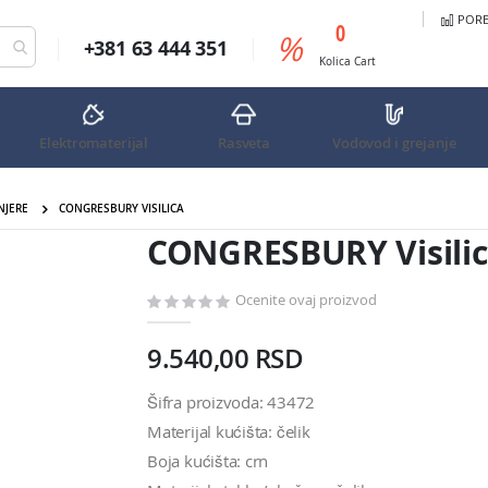
PORED
predmeta
0
%
+381 63 444 351
Cart
Kolica
Cart
Elektromaterijal
Rasveta
Vodovod i grejanje
NJERE
CONGRESBURY VISILICA
CONGRESBURY Visili
Ocenite ovaj proizvod
9.540,00 RSD
Šifra proizvoda: 43472
Materijal kućišta: čelik
Boja kućišta: crn