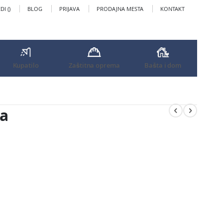
I (
)
BLOG
PRIJAVA
PRODAJNA MESTA
KONTAKT
Kupatilo
Zaštitna oprema
Bašta i dom
ca