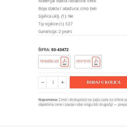
Materijal stakla /abažura: čelik
Boja stakla / abažura: crno beli
Sijalica uklj. (1): Ne
Tip sijalice (1): E27
Garancija: 2 years
ŠIFRA
03-43472
TEHNIČKI LIST
UPUTSTVO
DODAJ U KOLICA
Napomena:
Cene i dostupnost na sajtu važe za online 
objektima cene i stanje robe mogu biti drugačiji — pre