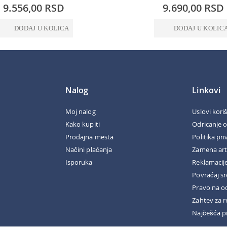
0%
9.556,00 RSD
9.690,00 RSD
DODAJ U KOLICA
DODAJ U KOLIC
Nalog
Linkovi
Moj nalog
Uslovi kori
Kako kupiti
Odricanje 
Prodajna mesta
Politika pri
Načini plaćanja
Zamena art
Isporuka
Reklamacij
Povraćaj s
Pravo na o
Zahtev za r
Najčešća p