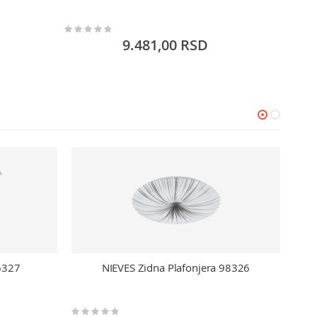
Rating:
Rating:
0%
0%
9.481,00 RSD
6327
NIEVES Zidna Plafonjera 98326
Rating:
Rating: