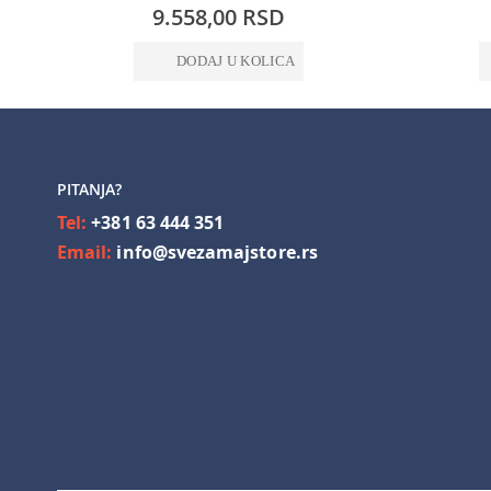
0%
0%
9.558,00 RSD
DODAJ U KOLICA
PITANJA?
Tel:
+381 63 444 351
Email:
info@svezamajstore.rs