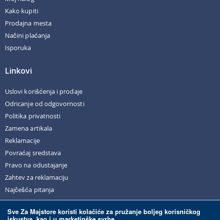
Kako kupiti
Prodajna mesta
Načini plaćanja
Isporuka
Linkovi
Uslovi korišćenja i prodaje
Odricanje od odgovornosti
Politika privatnosti
Zamena artikala
Reklamacije
Povraćaj sredstava
Pravo na odustajanje
Zahtev za reklamaciju
Najčešća pitanja
Sve Za Majstore koristi kolačiće za pružanje boljeg korisničkog
iskustva, kao i u marketinške svrhe.