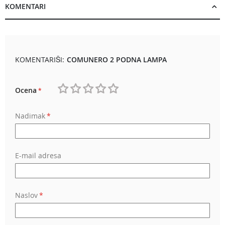
KOMENTARI
KOMENTARIŠI:
COMUNERO 2 PODNA LAMPA
Ocena
1
2
3
4
5
Nadimak
star
stars
stars
stars
stars
E-mail adresa
Naslov