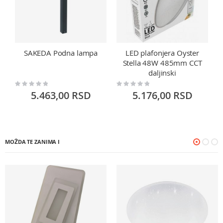
SAKEDA Podna lampa
LED plafonjera Oyster
Stella 48W 485mm CCT
daljinski
Rating:
Rating:
Ra
0%
0%
0
5.463,00 RSD
5.176,00 RSD
MOŽDA TE ZANIMA I