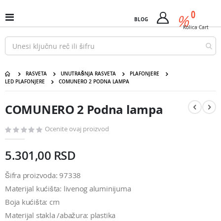
Pređi
predm
0
na
%
Uključi
BLOG
Cart
sadržaj
/
Kolica
Cart
isključi
Nav
RASVETA
UNUTRAŠNJA RASVETA
PLAFONJERE
LED PLAFONJERE
COMUNERO 2 PODNA LAMPA
COMUNERO 2 Podna lampa
Pređite
Pređite
na
na
COMUNERO 2 Podna lampa
kraj
početak
galerije
galerije
slika
slika
Ocenite ovaj proizvod
5.301,00 RSD
Šifra proizvoda: 97338
Materijal kućišta: livenog aluminijuma
Boja kućišta: crn
Materijal stakla /abažura: plastika