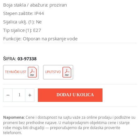
Boja stakla / abažura: proziran
Stepen zaštite: IP44
Sijalica uklj. (1): Ne
Tip sijalice (1): E27
Funkcije: Otporan na prskanje vode
ŠIFRA
03-97338
TEHNIČKI LIST
UPUTSTVO
DODAJ U KOLICA
Napomena:
Cene i dostupnost na sajtu važe za online prodaju i podložne su
promeni bez prethodne najave. U maloprodajnim objektima cene i stanje
robe mogu biti drugačiji — preporučujemo da pre dolaska proverite
telefonom.