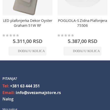
LED plafonjerka Dekor Oyster
POGLIOLA-S Zidna Plafonjera
Graham 51W RF
75506
Rating:
Rating:
0%
0%
5.311,00 RSD
5.387,00 RSD
DODAJ U KOLICA
DODAJ U KOLICA
PITANJA?
Tel:
+381 63 444 351
Email:
info@svezamajstore.rs
Nalog
Moj nalog