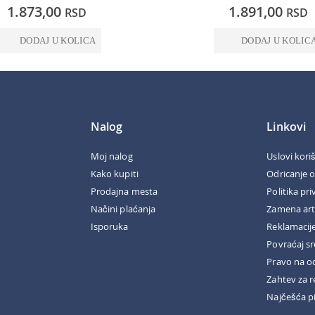
0%
1.873,00
1.891,00
RSD
RSD
DODAJ U KOLICA
DODAJ U KOLIC
Nalog
Linkovi
Moj nalog
Uslovi kori
Kako kupiti
Odricanje 
Prodajna mesta
Politika pri
Načini plaćanja
Zamena art
Isporuka
Reklamacij
Povraćaj s
Pravo na o
Zahtev za r
Najčešća p