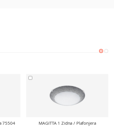
a 75504
MAGITTA 1 Zidna / Plafonjera
LED 