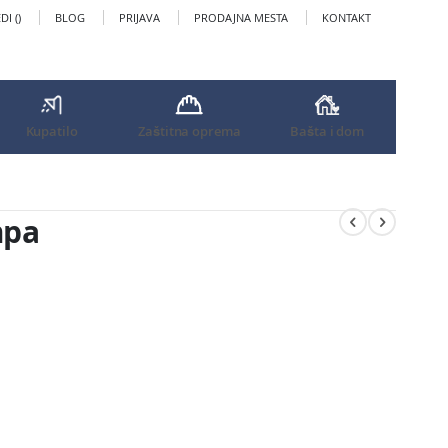
I (
)
BLOG
PRIJAVA
PRODAJNA MESTA
KONTAKT
Kupatilo
Zaštitna oprema
Bašta i dom
mpa