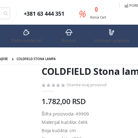
PORED
predmeta
0
%
+381 63 444 351
Cart
Kolica
Cart
Elektromaterijal
Rasveta
Vodovod i grejanje
NJERE
COLDFIELD STONA LAMPA
COLDFIELD Stona la
Ocenite ovaj proizvod
1.782,00 RSD
Šifra proizvoda: 49909
Materijal kućišta: čelik
Boja kućišta: crn