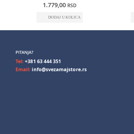
0%
0%
1.779,00
RSD
DODAJ U KOLICA
PITANJA?
Tel:
+381 63 444 351
Email:
info@svezamajstore.rs