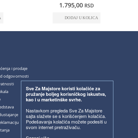
0%
0%
1.795,00
RSD
A
DODAJ U KOLICA
šćenja i prodaje
od odgovornosti
vatnosti
Sve Za Majstore koristi kolačiće za
ikala
pružanje boljeg korisničkog iskustva,
kao i u marketinške svrhe.
e
redstava
Nastavkom pregleda Sve Za Majstore
dustajanje
sajta slažete se s korišćenjem kolačića.
Podešavanja kolačića možete podesiti u
eklamaciju
svom internet pretraživaču.
itanja
Saznaj više