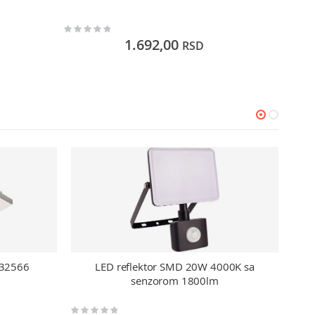
Rating:
Rating:
0%
0%
1.692,00
RSD
 32566
LED reflektor SMD 20W 4000K sa
LE
senzorom 1800lm
Rating:
Rating: