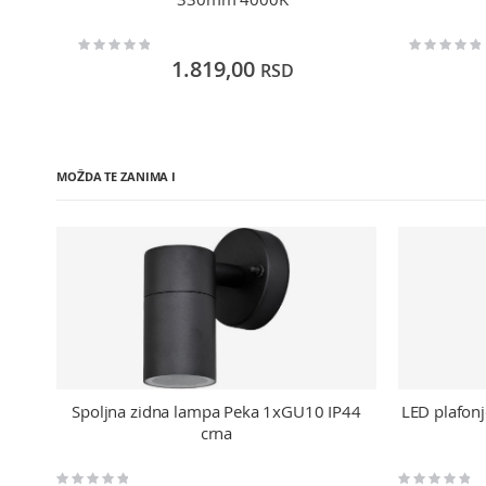
Rating:
Rating:
0%
0%
1.819,00
RSD
MOŽDA TE ZANIMA I
Spoljna zidna lampa Peka 1xGU10 IP44
LED plafonj
crna
Rating:
Rating: