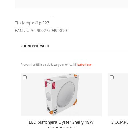
Dodatne informacije
Dodatne informacije
Tip lampe (1): E27
Tip lampe (1): E27
EAN / UPC: 9002759499099
EAN / UPC: 9002759499099
SLIČNI PROIZVODI
Proveriti artikle za dodavanje u kolica ili
izaberi sve
LED plafonjera Oyster Shelly 18W
SICCIAR
330mm 4000K