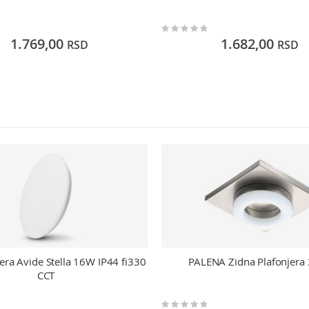
Rating:
0%
1.769,00
1.682,00
RSD
RSD
era Avide Stella 16W IP44 fi330
PALENA Zidna Plafonjera
CCT
Rating: