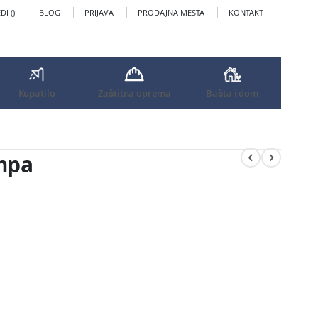
I (
)
BLOG
PRIJAVA
PRODAJNA MESTA
KONTAKT
Kupatilo
Zaštitna oprema
Bašta i dom
mpa