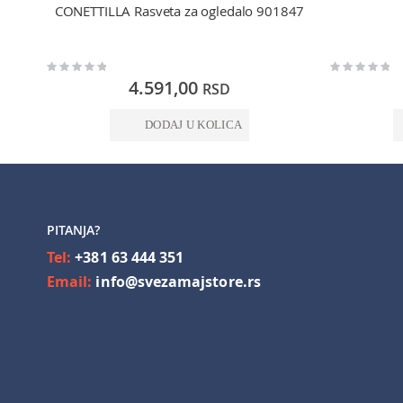
CONETTILLA Rasveta za ogledalo 901847
Rating:
Rating:
0%
0%
4.591,00
RSD
DODAJ U KOLICA
PITANJA?
Tel:
+381 63 444 351
Email:
info@svezamajstore.rs