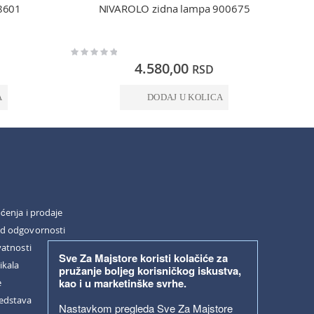
8601
NIVAROLO zidna lampa 900675
Rating:
Rating:
0%
0%
4.580,00
RSD
A
DODAJ U KOLICA
šćenja i prodaje
od odgovornosti
vatnosti
Sve Za Majstore koristi kolačiće za
ikala
pružanje boljeg korisničkog iskustva,
kao i u marketinške svrhe.
e
redstava
Nastavkom pregleda Sve Za Majstore