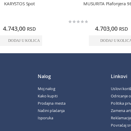
KARYSTOS Spot
MUSURITA Plafonjera 9
Rating:
0%
4.743,00
4.703,00
RSD
RSD
DODAJ U KOLICA
DODAJ U KOLIC
Nalog
Linkovi
Moj nalog
Uslovi kori
Kako kupiti
Odricanje 
Prodajna mesta
Politika pri
Načini plaćanja
Zamena art
Isporuka
Reklamacij
Povraćaj s