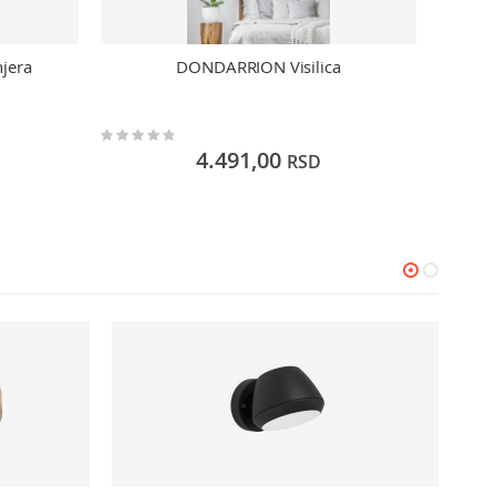
jera
DONDARRION Visilica
LED
Rating:
Rating:
0%
0%
4.491,00
RSD