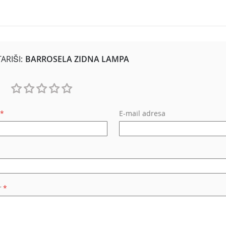
RIŠI:
BARROSELA ZIDNA LAMPA
1
2
3
4
5
E-mail adresa
star
stars
stars
stars
stars
r