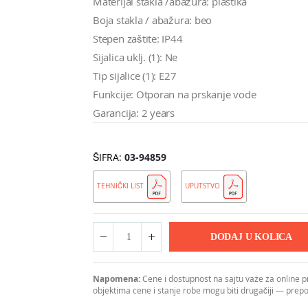
Materijal stakla /abažura: plastika
Boja stakla / abažura: beo
Stepen zaštite: IP44
Sijalica uklj. (1): Ne
Tip sijalice (1): E27
Funkcije: Otporan na prskanje vode
Garancija: 2 years
ŠIFRA
03-94859
TEHNIČKI LIST
UPUTSTVO
DODAJ U KOLICA
Napomena:
Cene i dostupnost na sajtu važe za online 
objektima cene i stanje robe mogu biti drugačiji — pre