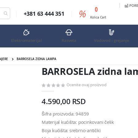
PORED
predmeta
0
%
+381 63 444 351
Cart
Kolica
Cart
Elektromaterijal
Rasveta
Vodovod i grejanje
NJERE
BARROSELA ZIDNA LAMPA
BARROSELA zidna la
Ocenite ovaj proizvod
4.590,00 RSD
Šifra proizvoda: 94859
Materijal kućišta: pocinkovani čelik
Boja kućišta: srebrno-antički