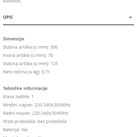
telefonom.
OPIS
Dimenzije
Dužina artikla (u mm): 300
Visina artikla (u mm): 70
Dubina artikla (u mm): 125
Neto težina (u kg): 0,71
Tehničke informacije
Klasa zaštite: 1
Mrežni napon: 220-240V,50/60Hz
Radni napon: 220-240V,50/60Hz
Vrsta prekidača: bez prekidača
Baterija: Ne