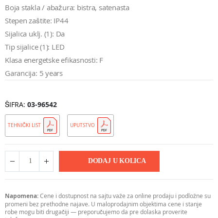
Boja stakla / abažura: bistra, satenasta
Stepen zaštite: IP44
Sijalica uklj. (1): Da
Tip sijalice (1): LED
Klasa energetske efikasnosti: F
Garancija: 5 years
ŠIFRA
03-96542
TEHNIČKI LIST
UPUTSTVO
DODAJ U KOLICA
Napomena:
Cene i dostupnost na sajtu važe za online prodaju i podložne su
promeni bez prethodne najave. U maloprodajnim objektima cene i stanje
robe mogu biti drugačiji — preporučujemo da pre dolaska proverite