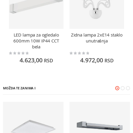
LED lampa za ogledalo
Zidna lampa 2xE14 staklo
600mm 10W IP44 CCT
unutrašnja
bela
Rating:
Rating:
Ra
0%
0%
0
4.623,00
4.972,00
RSD
RSD
MOŽDA TE ZANIMA I