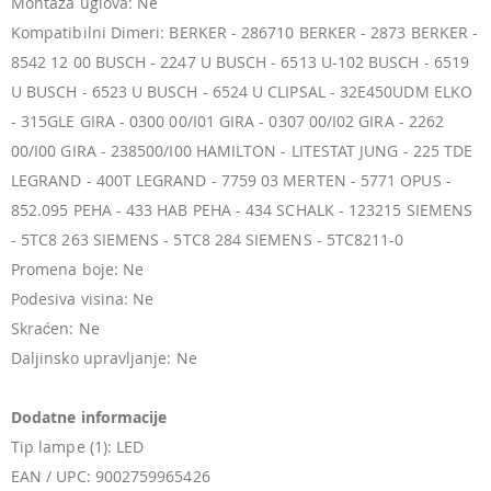
Montaža uglova: Ne
Kompatibilni Dimeri: BERKER - 286710 BERKER - 2873 BERKER -
8542 12 00 BUSCH - 2247 U BUSCH - 6513 U-102 BUSCH - 6519
U BUSCH - 6523 U BUSCH - 6524 U CLIPSAL - 32E450UDM ELKO
- 315GLE GIRA - 0300 00/I01 GIRA - 0307 00/I02 GIRA - 2262
00/I00 GIRA - 238500/I00 HAMILTON - LITESTAT JUNG - 225 TDE
LEGRAND - 400T LEGRAND - 7759 03 MERTEN - 5771 OPUS -
852.095 PEHA - 433 HAB PEHA - 434 SCHALK - 123215 SIEMENS
- 5TC8 263 SIEMENS - 5TC8 284 SIEMENS - 5TC8211-0
Promena boje: Ne
Podesiva visina: Ne
Skraćen: Ne
Daljinsko upravljanje: Ne
Dodatne informacije
Tip lampe (1): LED
EAN / UPC: 9002759965426