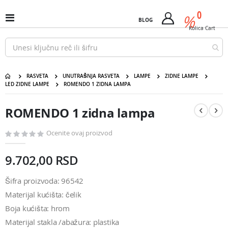
Pređi
predm
0
na
%
Uključi
BLOG
Cart
sadržaj
/
Kolica
Cart
isključi
Nav
RASVETA
UNUTRAŠNJA RASVETA
LAMPE
ZIDNE LAMPE
LED ZIDNE LAMPE
ROMENDO 1 ZIDNA LAMPA
ROMENDO 1 zidna lampa
Pređite
Pređite
na
na
ROMENDO 1 zidna lampa
kraj
početak
galerije
galerije
slika
slika
Ocenite ovaj proizvod
9.702,00 RSD
Šifra proizvoda: 96542
Materijal kućišta: čelik
Boja kućišta: hrom
Materijal stakla /abažura: plastika