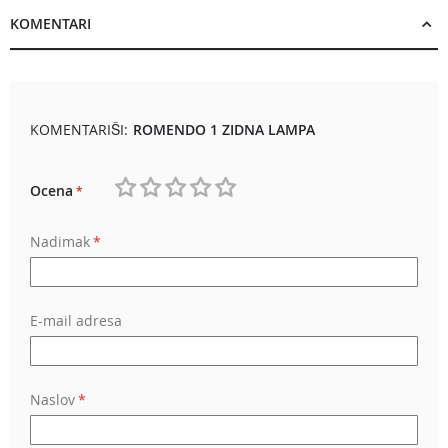
KOMENTARI
KOMENTARIŠI:
ROMENDO 1 ZIDNA LAMPA
Ocena
1
2
3
4
5
Nadimak
star
stars
stars
stars
stars
E-mail adresa
Naslov