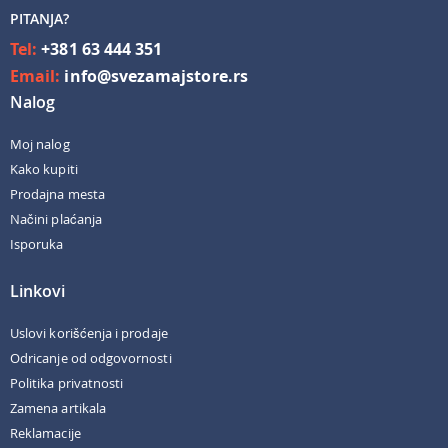
PITANJA?
Tel:
+381 63 444 351
Email:
info@svezamajstore.rs
Nalog
Moj nalog
Kako kupiti
Prodajna mesta
Načini plaćanja
Isporuka
Linkovi
Uslovi korišćenja i prodaje
Odricanje od odgovornosti
Politika privatnosti
Zamena artikala
Reklamacije