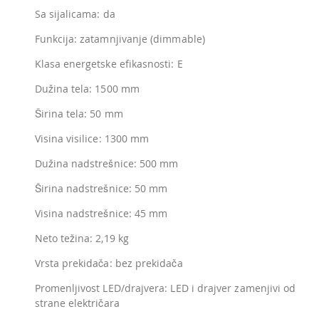
Sa sijalicama: da
Funkcija: zatamnjivanje (dimmable)
Klasa energetske efikasnosti: E
Dužina tela: 1500 mm
Širina tela: 50 mm
Visina visilice: 1300 mm
Dužina nadstrešnice: 500 mm
Širina nadstrešnice: 50 mm
Visina nadstrešnice: 45 mm
Neto težina: 2,19 kg
Vrsta prekidača: bez prekidača
Promenljivost LED/drajvera: LED i drajver zamenjivi od
strane električara