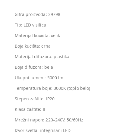
Šifra proizvoda: 39798
Tip: LED visilica
Materijal kućišta: čelik
Boja kućišta: crna
Materijal difuzora: plastika
Boja difuzora: bela
Ukupni lumeni: 5000 lm
Temperatura boje: 3000K (toplo belo)
Stepen zaštite: IP20
Klasa zaštite: II
Mrežni napon: 220–240V, 50/60Hz
Izvor svetla: integrisani LED