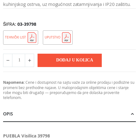
kuhinjskog ostrva, uz mogućnost zatamnjivanja i IP20 zaštitu.
ŠIFRA
03-39798
TEHNIČKI LIST
UPUTSTVO
DODAJ U KOLICA
Napomena:
Cene i dostupnost na sajtu važe za online prodaju i podložne su
promeni bez prethodne najave. U maloprodajnim objektima cene i stanje
robe mogu biti drugačiji — preporučujemo da pre dolaska proverite
telefonom.
OPIS
PUEBLA Visilica 39798