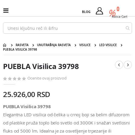
Pređi
predm
0
na
%
Uključi
BLOG
Cart
sadržaj
/
Kolica
Cart
isključi
Nav
RASVETA
UNUTRAŠNJA RASVETA
VISILICE
LED VISILICE
PUEBLA VISILICA 39798
PUEBLA Visilica 39798
Pređite
Pređite
na
na
PUEBLA Visilica 39798
kraj
početak
galerije
galerije
slika
slika
Ocenite ovaj proizvod
25.926,00 RSD
PUEBLA Visilica 39798
Elegantna LED visilica od čelika u crnoj boji sa belim difuzorom
od plastike pruža toplo belo svetlo od 3000K i snažan svetlosni
fluks od 5000 lm. Idealna je za osvetljenje trpezarije ili