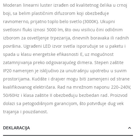
Moderan linearni luster izrađen od kvalitetnog čelika u crnoj
boji, sa belim plastičnim difuzorom koji obezbeđuje
ravnomerno, prijatno toplo belo svetlo (3000K). Ukupni
svetlosni fluks iznosi 5000 lm, što ovu visilicu čini odličnim
izborom za osvetljenje trpezarija, dnevnih boravaka ili radnih
površina. Ugrađeni LED izvor svetla isporučuje se u paketu i
spada u klasu energetske efikasnosti E, uz mogućnost
zatamnjivanja preko odgovarajućeg dimera. Stepen zaštite
IP20 namenjen je isključivo za unutrašnju upotrebu u suvim
prostorijama. Kućište i drajver mogu biti zamenjeni od strane
kvalifikovanog električara. Rad na mrežnom naponu 220–240V,
50/60Hz i klasa zaštite II obezbeđuju bezbedan rad. Proizvod
dolazi sa petogodišnjom garancijom, što potvrđuje dug vek
trajanja i pouzdanost.
DEKLARACIJA