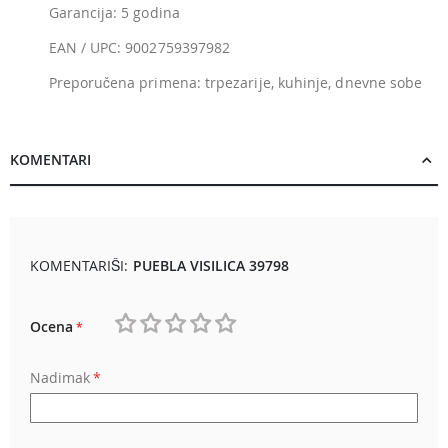
Garancija: 5 godina
EAN / UPC: 9002759397982
Preporučena primena: trpezarije, kuhinje, dnevne sobe
KOMENTARI
KOMENTARIŠI:
PUEBLA VISILICA 39798
Ocena
1
2
3
4
5
Nadimak
star
stars
stars
stars
stars