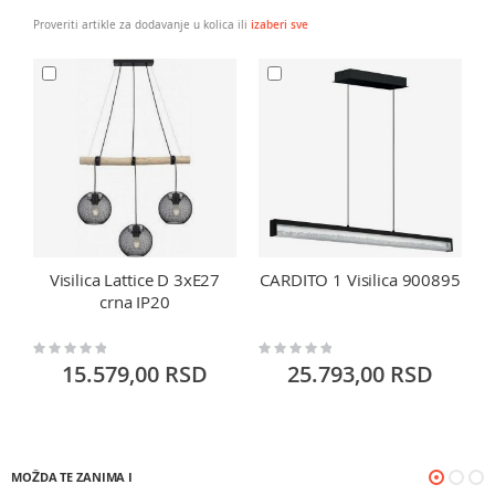
Proveriti artikle za dodavanje u kolica ili
izaberi sve
Visilica Lattice D 3xE27
CARDITO 1 Visilica 900895
crna IP20
Rating:
Rating:
Ra
0%
0%
0
15.579,00 RSD
25.793,00 RSD
MOŽDA TE ZANIMA I