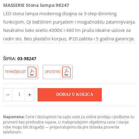
MASSERIE Stona lampa 98247
LED stona lampa modernog dizajna sa 3-step dimming
funkcijom, QI bežičnim punjačem i mogućnošću zatamnjivanja.
Neutralno belo svetlo 4000K i 480 lm pruža idealne uslove za
radni sto. Beo plastični korpus, IP20 zaštita i 5 godina garancije.
ŠIFRA
03-98247
TEHNIČKI LIST
UPUTSTVO
DODAJ U KOLICA
Napomena:
Cene i dostupnost na sajtu važe za online prodaju i podložne su
promeni bez prethodne najave. U maloprodajnim objektima cene i stanje
robe mogu biti drugačiji — preporučujemo da pre dolaska proverite
telefonom.