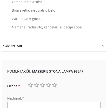
zameniti električar
Boja svetla: neutralno belo
Garancija: 5 godina
Namena: radni sto, kancelarija, dečija soba
KOMENTARI
KOMENTARIŠI:
MASSERIE STONA LAMPA 98247
Ocena
1
2
3
4
5
Nadimak
star
stars
stars
stars
stars