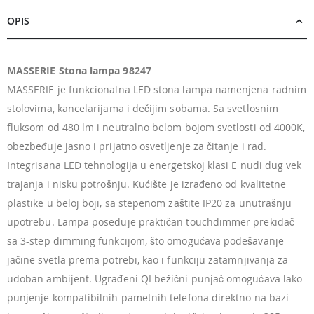
OPIS
MASSERIE Stona lampa 98247
MASSERIE je funkcionalna LED stona lampa namenjena radnim
stolovima, kancelarijama i dečijim sobama. Sa svetlosnim
fluksom od 480 lm i neutralno belom bojom svetlosti od 4000K,
obezbeđuje jasno i prijatno osvetljenje za čitanje i rad.
Integrisana LED tehnologija u energetskoj klasi E nudi dug vek
trajanja i nisku potrošnju. Kućište je izrađeno od kvalitetne
plastike u beloj boji, sa stepenom zaštite IP20 za unutrašnju
upotrebu. Lampa poseduje praktičan touchdimmer prekidač
sa 3-step dimming funkcijom, što omogućava podešavanje
jačine svetla prema potrebi, kao i funkciju zatamnjivanja za
udoban ambijent. Ugrađeni QI bežični punjač omogućava lako
punjenje kompatibilnih pametnih telefona direktno na bazi