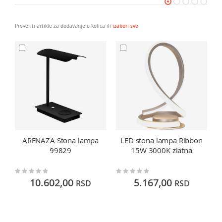
Proveriti artikle za dodavanje u kolica ili
izaberi sve
ARENAZA Stona lampa
LED stona lampa Ribbon
99829
15W 3000K zlatna
Rating:
Rating:
Ra
0%
0%
0
10.602,00
5.167,00
RSD
RSD