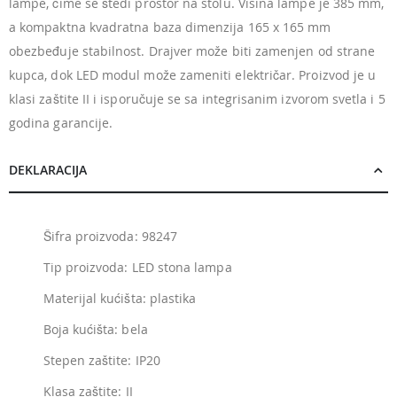
lampe, čime se štedi prostor na stolu. Visina lampe je 385 mm,
a kompaktna kvadratna baza dimenzija 165 x 165 mm
obezbeđuje stabilnost. Drajver može biti zamenjen od strane
kupca, dok LED modul može zameniti električar. Proizvod je u
klasi zaštite II i isporučuje se sa integrisanim izvorom svetla i 5
godina garancije.
DEKLARACIJA
Šifra proizvoda: 98247
Tip proizvoda: LED stona lampa
Materijal kućišta: plastika
Boja kućišta: bela
Stepen zaštite: IP20
Klasa zaštite: II