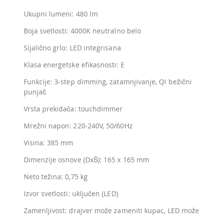
Ukupni lumeni: 480 lm
Boja svetlosti: 4000K neutralno belo
Sijalično grlo: LED integrisana
Klasa energetske efikasnosti: E
Funkcije: 3-step dimming, zatamnjivanje, QI bežični
punjač
Vrsta prekidača: touchdimmer
Mrežni napon: 220-240V, 50/60Hz
Visina: 385 mm
Dimenzije osnove (DxŠ): 165 x 165 mm
Neto težina: 0,75 kg
Izvor svetlosti: uključen (LED)
Zamenljivost: drajver može zameniti kupac, LED može