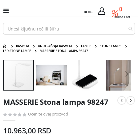
Pređi
predm
0
na
%
Uključi
BLOG
Cart
sadržaj
/
Kolica
Cart
isključi
Nav
RASVETA
UNUTRAŠNJA RASVETA
LAMPE
STONE LAMPE
LED STONE LAMPE
MASSERIE STONA LAMPA 98247
MASSERIE Stona lampa 98247
Pređite
na
kraj
galerije
slika
Pređite
na
MASSERIE Stona lampa 98247
početak
galerije
slika
Ocenite ovaj proizvod
10.963,00 RSD