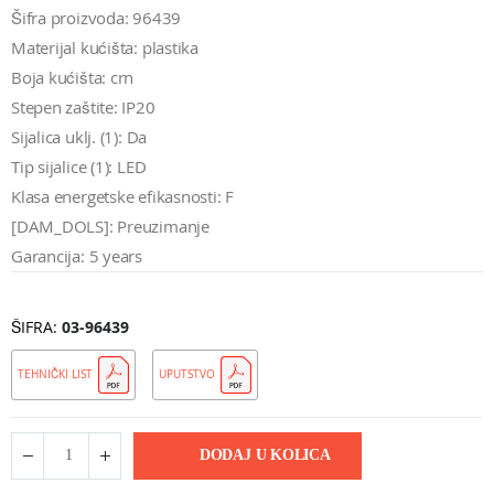
Šifra proizvoda: 96439
Materijal kućišta: plastika
Boja kućišta: crn
Stepen zaštite: IP20
Sijalica uklj. (1): Da
Tip sijalice (1): LED
Klasa energetske efikasnosti: F
[DAM_DOLS]: Preuzimanje
Garancija: 5 years
ŠIFRA
03-96439
TEHNIČKI LIST
UPUTSTVO
DODAJ U KOLICA