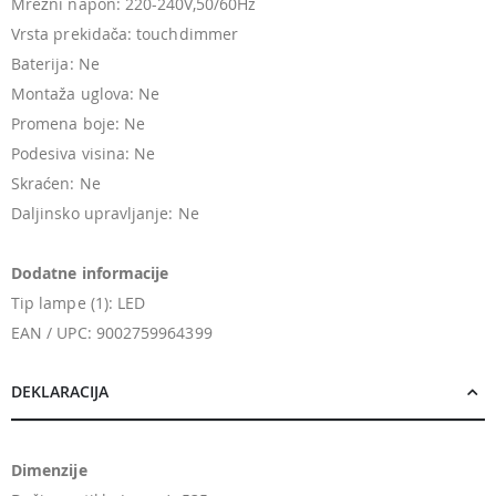
Mrežni napon: 220-240V,50/60Hz
Vrsta prekidača: touchdimmer
Baterija: Ne
Montaža uglova: Ne
Promena boje: Ne
Podesiva visina: Ne
Skraćen: Ne
Daljinsko upravljanje: Ne
Dodatne informacije
Tip lampe (1): LED
EAN / UPC: 9002759964399
DEKLARACIJA
Dimenzije