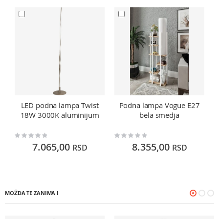
LED podna lampa Twist
Podna lampa Vogue E27
18W 3000K aluminijum
bela smedja
Rating:
Rating:
Ra
0%
0%
0
7.065,00
8.355,00
RSD
RSD
MOŽDA TE ZANIMA I