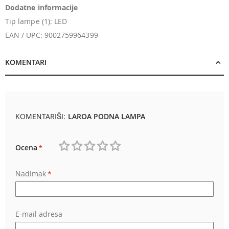
Dodatne informacije
Tip lampe (1): LED
EAN / UPC: 9002759964399
KOMENTARI
KOMENTARIŠI:
LAROA PODNA LAMPA
Ocena
1
2
3
4
5
Nadimak
star
stars
stars
stars
stars
E-mail adresa