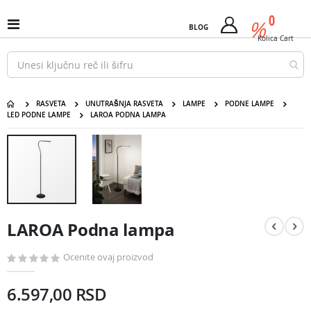
Pređi
predm
0
na
%
Uključi
BLOG
Cart
sadržaj
/
Kolica
Cart
isključi
Nav
RASVETA
UNUTRAŠNJA RASVETA
LAMPE
PODNE LAMPE
LED PODNE LAMPE
LAROA PODNA LAMPA
LAROA Podna lampa
Pređite
na
kraj
galerije
slika
Pređite
na
LAROA Podna lampa
početak
galerije
slika
Ocenite ovaj proizvod
6.597,00 RSD