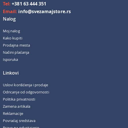
Tel:
+381 63 444 351
Email:
info@svezamajstore.rs
Nalog
Moj nalog
Kako kupiti
Prodajna mesta
Načini plaćanja
Isporuka
Linkovi
Uslovi korišćenja i prodaje
Odricanje od odgovornosti
Politika privatnosti
Zamena artikala
Reklamacije
Povraćaj sredstava
Pravo na odustajanje