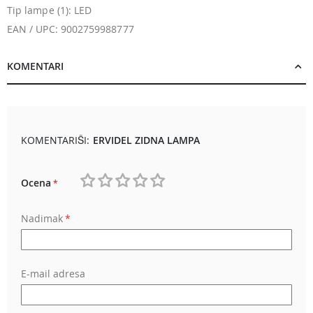
Tip lampe (1): LED
EAN / UPC: 9002759988777
KOMENTARI
KOMENTARIŠI:
ERVIDEL ZIDNA LAMPA
Ocena
1
2
3
4
5
Nadimak
star
stars
stars
stars
stars
E-mail adresa