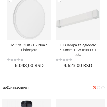
MONGODIO 1 Zidna /
LED lampa za ogledalo
Plafonjera
600mm 10W IP44 CCT
bela
Rating:
Rating:
Ra
0%
0%
0
6.048,00 RSD
4.623,00 RSD
MOŽDA TE ZANIMA I