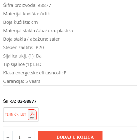
Šifra proizvoda: 98877
Materijal kućišta: čelik
Boja kućišta: crn
Materijal stakla /abažura: plastika
Boja stakla / abažura: saten
Stepen zaštite: IP20
Sijalica uklj. (1): Da
Tip sijalice (1): LED
Klasa energetske efikasnosti: F
Garancija: 5 years
ŠIFRA
03-98877
TEHNIČKI LIST
DODAJ U KOLICA