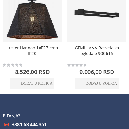
Luster Hannah 1xE27 crna
GEMILIANA Rasveta za
IP20
ogledalo 900615
Rating:
Rating:
0%
0%
8.526,00 RSD
9.006,00 RSD
DODAJ U KOLICA
DODAJ U KOLICA
PITANJA?
Tel:
+381 63 444 351