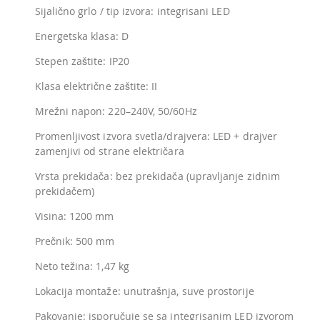
Sijalično grlo / tip izvora: integrisani LED
Energetska klasa: D
Stepen zaštite: IP20
Klasa električne zaštite: II
Mrežni napon: 220–240V, 50/60Hz
Promenljivost izvora svetla/drajvera: LED + drajver
zamenjivi od strane električara
Vrsta prekidača: bez prekidača (upravljanje zidnim
prekidačem)
Visina: 1200 mm
Prečnik: 500 mm
Neto težina: 1,47 kg
Lokacija montaže: unutrašnja, suve prostorije
Pakovanje: isporučuje se sa integrisanim LED izvorom