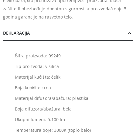
električara, što produžava upotrebljivost proizvoda. Klasa
zaštite II obezbeđuje dodatnu sigurnost, a proizvođač daje 5
godina garancije na rasvetno telo.
DEKLARACIJA
Šifra proizvoda: 99249
Tip proizvoda: visilica
Materijal kućišta: čelik
Boja kućišta: crna
Materijal difuzora/abažura: plastika
Boja difuzora/abažura: bela
Ukupni lumeni: 5.100 lm
Temperatura boje: 3000K (toplo belo)