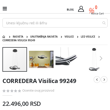
Pređi
predm
0
na
%
Uključi
BLOG
Cart
sadržaj
/
Kolica
Cart
isključi
Nav
RASVETA
UNUTRAŠNJA RASVETA
VISILICE
LED VISILICE
CORREDERA VISILICA 99249
CORREDERA Visilica 99249
Pređite
na
kraj
galerije
slika
Pređite
na
CORREDERA Visilica 99249
početak
galerije
slika
Ocenite ovaj proizvod
22.496,00 RSD