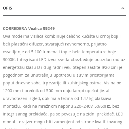
OPIS
CORREDERA Visilica 99249
Ova moderna visilica kombinuje čelično kućište u crnoj boji i
beli plastični difuzor, stvarajući ravnomerno, prijatno
osvetljenje od 5.100 lumena i tople bele temperature boje
3000K. Integrisani LED izvor svetla obezbeđuje pouzdan rad uz
energetsku klasu D i dug radni vek. Stepen zaštite IP20 čini je
pogodnom za unutrašnju upotrebu u suvim prostorijama
poput dnevne sobe, trpezarije ili kuhinjskog ostrva. Visina od
1200 mm i prečnik od 500 mm daju lampi upečatljiv, ali
uravnotežen izgled, dok mala težina od 1,47 kg olakšava
montažu. Radi na mrežnom naponu 220–240V, 50/60Hz, bez
integrisanog prekidača, pa se povezuje na zidni prekidač. LED
modul i drajver mogu biti zamenjeni od strane kvalifikovanog