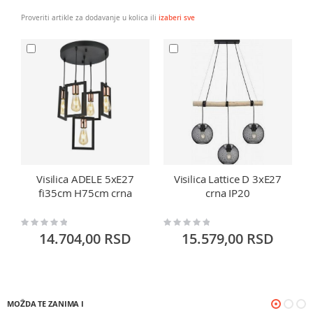
Proveriti artikle za dodavanje u kolica ili
izaberi sve
Visilica ADELE 5xE27
Visilica Lattice D 3xE27
fi35cm H75cm crna
crna IP20
Rating:
Rating:
Ra
0%
0%
0
14.704,00 RSD
15.579,00 RSD
MOŽDA TE ZANIMA I