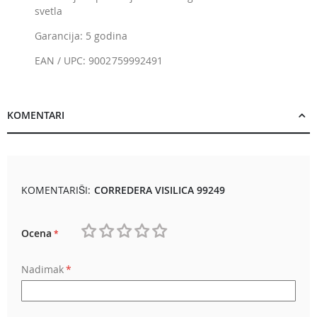
svetla
Garancija: 5 godina
EAN / UPC: 9002759992491
KOMENTARI
KOMENTARIŠI:
CORREDERA VISILICA 99249
Ocena
1
2
3
4
5
Nadimak
star
stars
stars
stars
stars