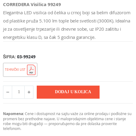
CORREDERA Visilica 99249
Elegantna LED visilica od čelika u crnoj boji sa belim difuzorom
od plastike pruža 5.100 lm tople bele svetlosti (3000K). Idealna
je za osvetljenje trpezarije ili dnevne sobe, uz IP20 zaštitu i
energetsku klasu D, sa čak 5 godina garancije.
ŠIFRA
03-99249
TEHNIČKI LIST
DODAJ U KOLICA
Napomena:
Cene i dostupnost na sajtu važe za online prodaju i podložne su
promeni bez prethodne najave. U maloprodajnim objektima cene i stanje
robe mogu biti drugačiji — preporučujemo da pre dolaska proverite
telefonom.