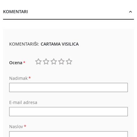
KOMENTARI
KOMENTARIŠI:
CARTAMA VISILICA
Ocena
1
2
3
4
5
Nadimak
star
stars
stars
stars
stars
E-mail adresa
Naslov