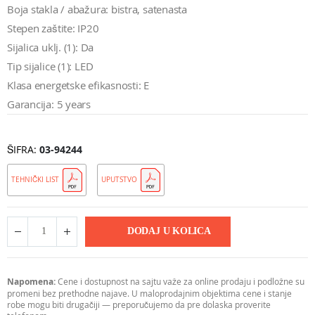
Boja stakla / abažura: bistra, satenasta
Stepen zaštite: IP20
Sijalica uklj. (1): Da
Tip sijalice (1): LED
Klasa energetske efikasnosti: E
Garancija: 5 years
ŠIFRA
03-94244
TEHNIČKI LIST
UPUTSTVO
DODAJ U KOLICA
Napomena:
Cene i dostupnost na sajtu važe za online prodaju i podložne su
promeni bez prethodne najave. U maloprodajnim objektima cene i stanje
robe mogu biti drugačiji — preporučujemo da pre dolaska proverite