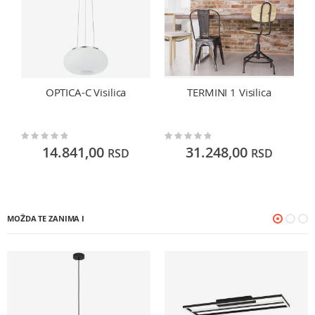
OPTICA-C Visilica
TERMINI 1 Visilica
Rating:
Rating:
Ra
0%
0%
0
14.841,00
31.248,00
RSD
RSD
MOŽDA TE ZANIMA I