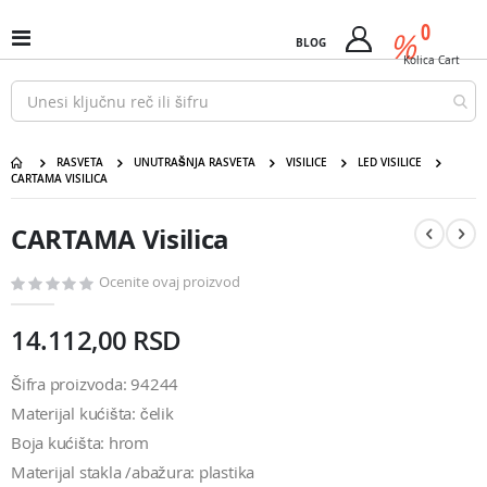
Pređi
predm
0
na
%
Uključi
BLOG
Cart
sadržaj
/
Kolica
Cart
isključi
Nav
RASVETA
UNUTRAŠNJA RASVETA
VISILICE
LED VISILICE
CARTAMA VISILICA
CARTAMA Visilica
Pređite
Pređite
na
na
CARTAMA Visilica
kraj
početak
galerije
galerije
slika
slika
Ocenite ovaj proizvod
14.112,00 RSD
Šifra proizvoda: 94244
Materijal kućišta: čelik
Boja kućišta: hrom
Materijal stakla /abažura: plastika