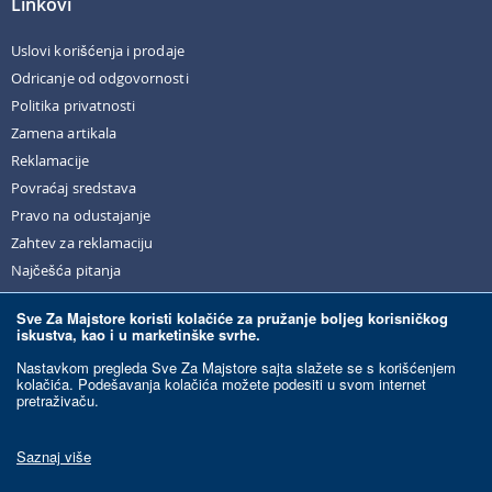
Linkovi
Uslovi korišćenja i prodaje
Odricanje od odgovornosti
Politika privatnosti
Zamena artikala
Reklamacije
Povraćaj sredstava
Pravo na odustajanje
Zahtev za reklamaciju
Najčešća pitanja
Sve Za Majstore koristi kolačiće za pružanje boljeg korisničkog
iskustva, kao i u marketinške svrhe.
© Sve Za Majstore. 2026. Sva prava zadržana.
Nastavkom pregleda Sve Za Majstore sajta slažete se s korišćenjem
kolačića. Podešavanja kolačića možete podesiti u svom internet
pretraživaču.
Razvoj sajta:
Ecommerce Solutions.
Ovaj sajt je zaštićen reCAPTCHA-om i primenjuju se Google
Politika privatnosti
i
Saznaj više
Uslovi korišćenja
.