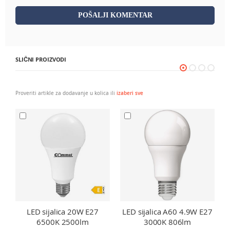
POŠALJI KOMENTAR
SLIČNI PROIZVODI
Proveriti artikle za dodavanje u kolica ili
izaberi sve
LED sijalica 20W E27
LED sijalica A60 4.9W E27
6500K 2500lm
3000K 806lm