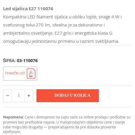
Led sijalica E27 110076
Kompaktna LED filament sijalica u obliku lopte, snage 4 W i
svetlosnog toka 270 lm, idealna je za dekorativno i
ambijentalno osvetljenje. E27 grlo i energetska klasa G
omogućavaju jednostavnu primenu u raznim svetiljkama.
ŠIFRA
03-110076
TEHNIČKI LIST
DODAJ U KOLICA
Napomena:
Cene i dostupnost na sajtu važe za online prodaju i podložne su
promeni bez prethodne najave. U maloprodajnim objektima cene i stanje
robe mogu biti drugačiji — preporučujemo da pre dolaska proverite
telefonom.