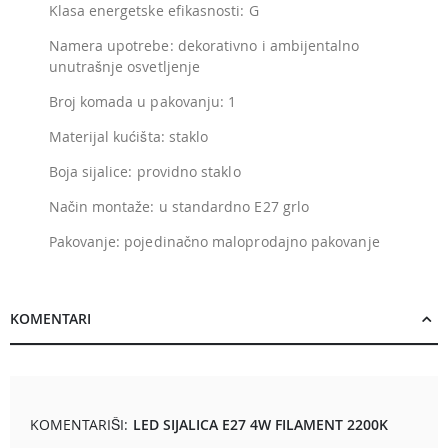
Klasa energetske efikasnosti: G
Namera upotrebe: dekorativno i ambijentalno
unutrašnje osvetljenje
Broj komada u pakovanju: 1
Materijal kućišta: staklo
Boja sijalice: providno staklo
Način montaže: u standardno E27 grlo
Pakovanje: pojedinačno maloprodajno pakovanje
KOMENTARI
KOMENTARIŠI:
LED SIJALICA E27 4W FILAMENT 2200K