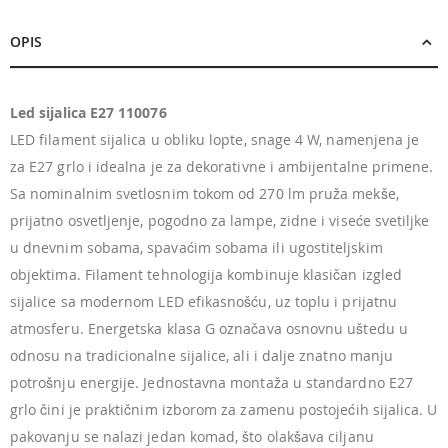
OPIS
Led sijalica E27 110076
LED filament sijalica u obliku lopte, snage 4 W, namenjena je
za E27 grlo i idealna je za dekorativne i ambijentalne primene.
Sa nominalnim svetlosnim tokom od 270 lm pruža mekše,
prijatno osvetljenje, pogodno za lampe, zidne i viseće svetiljke
u dnevnim sobama, spavaćim sobama ili ugostiteljskim
objektima. Filament tehnologija kombinuje klasičan izgled
sijalice sa modernom LED efikasnošću, uz toplu i prijatnu
atmosferu. Energetska klasa G označava osnovnu uštedu u
odnosu na tradicionalne sijalice, ali i dalje znatno manju
potrošnju energije. Jednostavna montaža u standardno E27
grlo čini je praktičnim izborom za zamenu postojećih sijalica. U
pakovanju se nalazi jedan komad, što olakšava ciljanu