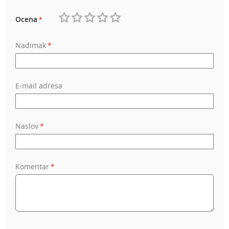
Ocena
1
2
3
4
5
Nadimak
star
stars
stars
stars
stars
E-mail adresa
Naslov
Komentar