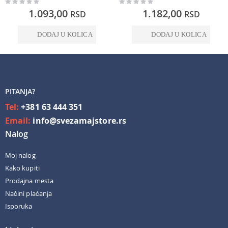
Rating:
Rating:
0%
0%
1.093,00
1.182,00
RSD
RSD
DODAJ U KOLICA
DODAJ U KOLICA
PITANJA?
Tel:
+381 63 444 351
Email:
info@svezamajstore.rs
Nalog
Moj nalog
Kako kupiti
Prodajna mesta
Načini plaćanja
Isporuka