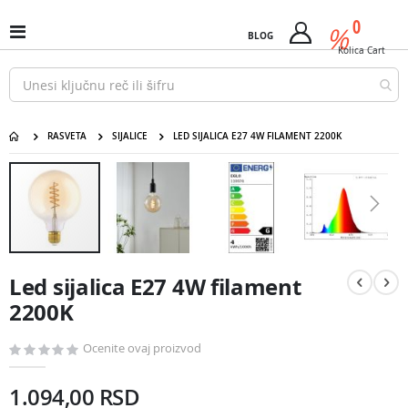
Pređi
predm
0
na
%
Uključi
BLOG
Cart
sadržaj
/
Kolica
Cart
isključi
Nav
RASVETA
SIJALICE
LED SIJALICA E27 4W FILAMENT 2200K
Led sijalica E27 4W filament 2200K
Pređite
na
kraj
galerije
slika
Pređite
na
Led sijalica E27 4W filament
početak
galerije
2200K
slika
Ocenite ovaj proizvod
1.094,00 RSD