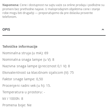
Napomena:
Cene i dostupnost na sajtu važe za online prodaju i podložne su
promeni bez prethodne najave. U maloprodajnim objektima cene i stanje
robe mogu biti drugačiji — preporučujemo da pre dolaska proverite
telefonom.
OPIS
Tehničke informacije
Nominalna struja (u mA): 69
Nominalna snaga lampe (u V): 8
Nazivna snaga lampe (preciznost 0,1 V): 8
Ekvivalentnost sa klasičnom sijalicom (V): 75
Faktor snage lampe: 0,50
Procenjeni radni vek (u h): 15.
Temperatura u prostoru: -
kV / 1000h: 8
Promena boje: Ne