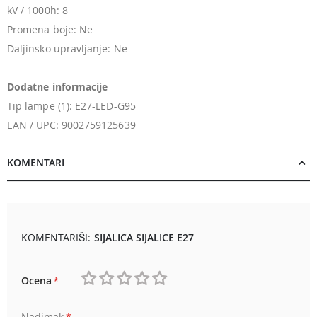
kV / 1000h: 8
Promena boje: Ne
Daljinsko upravljanje: Ne
Dodatne informacije
Tip lampe (1): E27-LED-G95
EAN / UPC: 9002759125639
KOMENTARI
KOMENTARIŠI:
SIJALICA SIJALICE E27
Ocena
1
2
3
4
5
Nadimak