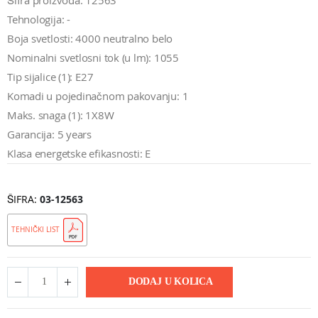
Šifra proizvoda: 12563
Tehnologija: -
Boja svetlosti: 4000 neutralno belo
Nominalni svetlosni tok (u lm): 1055
Tip sijalice (1): E27
Komadi u pojedinačnom pakovanju: 1
Maks. snaga (1): 1X8W
Garancija: 5 years
Klasa energetske efikasnosti: E
ŠIFRA
03-12563
TEHNIČKI LIST
DODAJ U KOLICA