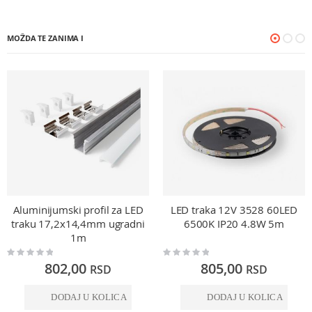
MOŽDA TE ZANIMA I
Aluminijumski profil za LED
LED traka 12V 3528 60LED
traku 17,2x14,4mm ugradni
6500K IP20 4.8W 5m
1m
Rating:
Rating:
0%
0%
802,00
805,00
RSD
RSD
DODAJ U KOLICA
DODAJ U KOLICA