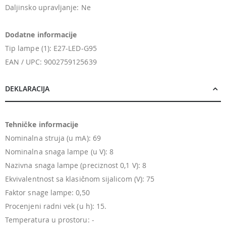
Daljinsko upravljanje: Ne
Dodatne informacije
Tip lampe (1): E27-LED-G95
EAN / UPC: 9002759125639
DEKLARACIJA
Tehničke informacije
Nominalna struja (u mA): 69
Nominalna snaga lampe (u V): 8
Nazivna snaga lampe (preciznost 0,1 V): 8
Ekvivalentnost sa klasičnom sijalicom (V): 75
Faktor snage lampe: 0,50
Procenjeni radni vek (u h): 15.
Temperatura u prostoru: -