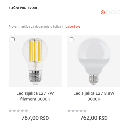
SLIČNI PROIZVODI
Proveriti artikle za dodavanje u kolica ili
izaberi sve
Led sijalica E27 7W
Led sijalica E27 8,8W
filament 3000K
3000K
Rating:
Rating:
Ra
0%
0%
0
787,00
762,00
RSD
RSD