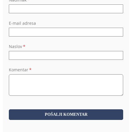
star
stars
stars
stars
stars
E-mail adresa
Naslov
Komentar
POŠALJI KOMENTAR