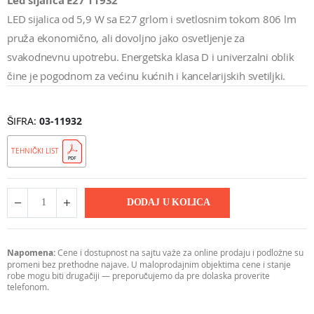
Led sijalica E27 11932
LED sijalica od 5,9 W sa E27 grlom i svetlosnim tokom 806 lm
pruža ekonomično, ali dovoljno jako osvetljenje za
svakodnevnu upotrebu. Energetska klasa D i univerzalni oblik
čine je pogodnom za većinu kućnih i kancelarijskih svetiljki.
ŠIFRA
03-11932
TEHNIČKI LIST
DODAJ U KOLICA
Napomena:
Cene i dostupnost na sajtu važe za online prodaju i podložne su
promeni bez prethodne najave. U maloprodajnim objektima cene i stanje
robe mogu biti drugačiji — preporučujemo da pre dolaska proverite
telefonom.