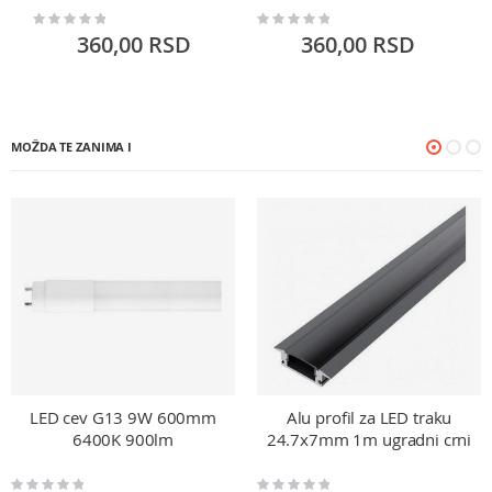
Rating:
Rating:
Ra
0%
0%
0
360,00 RSD
360,00 RSD
MOŽDA TE ZANIMA I
LED cev G13 9W 600mm
Alu profil za LED traku
6400K 900lm
24.7x7mm 1m ugradni crni
Rating:
Rating: