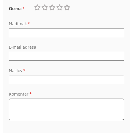
Ocena
1
2
3
4
5
Nadimak
star
stars
stars
stars
stars
E-mail adresa
Naslov
Komentar