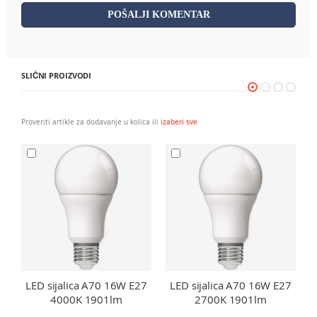
POŠALJI KOMENTAR
SLIČNI PROIZVODI
Proveriti artikle za dodavanje u kolica ili
izaberi sve
LED sijalica A70 16W E27
LED sijalica A70 16W E27
4000K 1901lm
2700K 1901lm