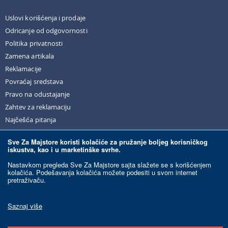
Uslovi korišćenja i prodaje
Odricanje od odgovornosti
Politika privatnosti
Zamena artikala
Reklamacije
Povraćaj sredstava
Pravo na odustajanje
Zahtev za reklamaciju
Najčešća pitanja
Sve Za Majstore koristi kolačiće za pružanje boljeg korisničkog
iskustva, kao i u marketinške svrhe.
© Sve Za Majstore. 2026. Sva prava zadržana.
Nastavkom pregleda Sve Za Majstore sajta slažete se s korišćenjem
kolačića. Podešavanja kolačića možete podesiti u svom internet
pretraživaču.
Razvoj sajta:
Ecommerce Solutions.
Ovaj sajt je zaštićen reCAPTCHA-om i primenjuju se Google
Politika privatnosti
i
Saznaj više
Uslovi korišćenja
.