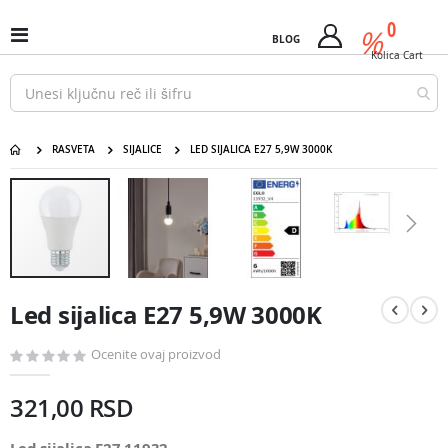
Pređi
predm
0
na
%
Uključi
BLOG
Cart
sadržaj
/
Kolica
Cart
isključi
Nav
RASVETA
SIJALICE
LED SIJALICA E27 5,9W 3000K
Led sijalica E27 5,9W 3000K
Pređite
na
kraj
galerije
slika
Pređite
na
Led sijalica E27 5,9W 3000K
početak
galerije
slika
Ocenite ovaj proizvod
321,00 RSD