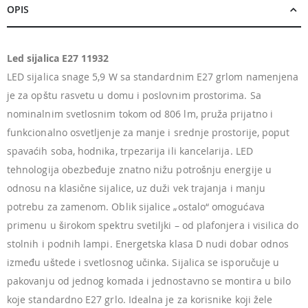
OPIS
Led sijalica E27 11932
LED sijalica snage 5,9 W sa standardnim E27 grlom namenjena
je za opštu rasvetu u domu i poslovnim prostorima. Sa
nominalnim svetlosnim tokom od 806 lm, pruža prijatno i
funkcionalno osvetljenje za manje i srednje prostorije, poput
spavaćih soba, hodnika, trpezarija ili kancelarija. LED
tehnologija obezbeđuje znatno nižu potrošnju energije u
odnosu na klasične sijalice, uz duži vek trajanja i manju
potrebu za zamenom. Oblik sijalice „ostalo“ omogućava
primenu u širokom spektru svetiljki – od plafonjera i visilica do
stolnih i podnih lampi. Energetska klasa D nudi dobar odnos
između uštede i svetlosnog učinka. Sijalica se isporučuje u
pakovanju od jednog komada i jednostavno se montira u bilo
koje standardno E27 grlo. Idealna je za korisnike koji žele