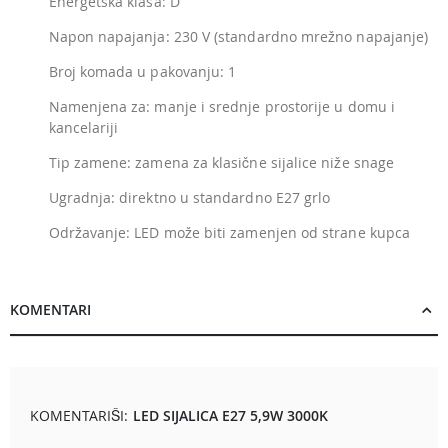
Energetska klasa: D
Napon napajanja: 230 V (standardno mrežno napajanje)
Broj komada u pakovanju: 1
Namenjena za: manje i srednje prostorije u domu i
kancelariji
Tip zamene: zamena za klasične sijalice niže snage
Ugradnja: direktno u standardno E27 grlo
Održavanje: LED može biti zamenjen od strane kupca
KOMENTARI
KOMENTARIŠI:
LED SIJALICA E27 5,9W 3000K