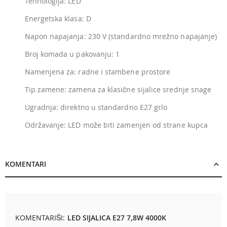
Tehnologija: LED
Energetska klasa: D
Napon napajanja: 230 V (standardno mrežno napajanje)
Broj komada u pakovanju: 1
Namenjena za: radne i stambene prostore
Tip zamene: zamena za klasične sijalice srednje snage
Ugradnja: direktno u standardno E27 grlo
Održavanje: LED može biti zamenjen od strane kupca
KOMENTARI
KOMENTARIŠI:
LED SIJALICA E27 7,8W 4000K