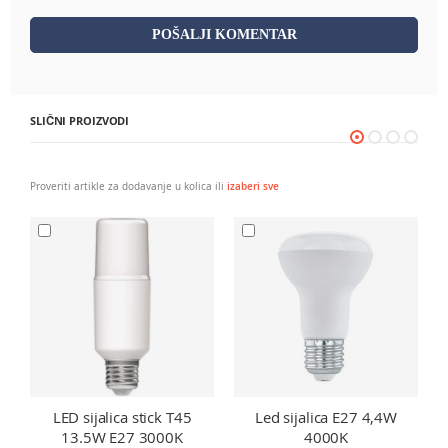
POŠALJI KOMENTAR
SLIČNI PROIZVODI
Proveriti artikle za dodavanje u kolica ili
izaberi sve
LED sijalica stick T45
Led sijalica E27 4,4W
13.5W E27 3000K
4000K