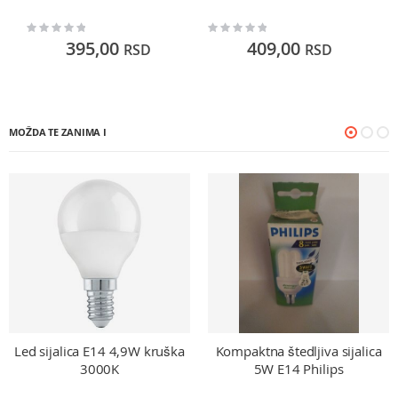
Rating:
Rating:
Ra
0%
0%
0
395,00
409,00
RSD
RSD
MOŽDA TE ZANIMA I
Led sijalica E14 4,9W kruška
Kompaktna štedljiva sijalica
3000K
5W E14 Philips