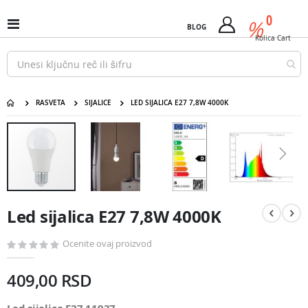
Pređi
predm
0
na
%
Uključi
BLOG
Cart
sadržaj
/
Kolica
Cart
isključi
Nav
RASVETA
SIJALICE
LED SIJALICA E27 7,8W 4000K
Led sijalica E27 7,8W 4000K
Pređite
na
kraj
galerije
slika
Pređite
na
Led sijalica E27 7,8W 4000K
početak
galerije
slika
Ocenite ovaj proizvod
409,00 RSD