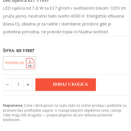
Led sijalica E27 11937
LED sijalica od 7,8 W sa E27 grlom i svetlosnim tokom 1055 lm
pruža jasno, neutralno belo svetlo 4000 K. Energetski efikasna
(klasa D), idealna je za radne i stambene prostore gde je
potrebna prirodna, ne previše topla ni hladna svetlost.
ŠIFRA
03-11937
TEHNIČKI LIST
DODAJ U KOLICA
Napomena:
Cene i dostupnost na sajtu važe za online prodaju i podložne su
promeni bez prethodne najave. U maloprodajnim objektima cene i stanje
robe mogu biti drugačiji — preporučujemo da pre dolaska proverite
telefonom.