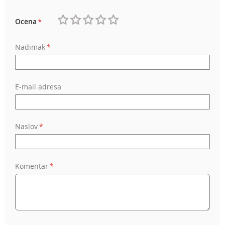
Ocena
1
2
3
4
5
Nadimak
star
stars
stars
stars
stars
E-mail adresa
Naslov
Komentar