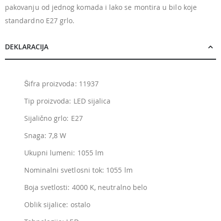
pakovanju od jednog komada i lako se montira u bilo koje
standardno E27 grlo.
DEKLARACIJA
Šifra proizvoda: 11937
Tip proizvoda: LED sijalica
Sijalično grlo: E27
Snaga: 7,8 W
Ukupni lumeni: 1055 lm
Nominalni svetlosni tok: 1055 lm
Boja svetlosti: 4000 K, neutralno belo
Oblik sijalice: ostalo