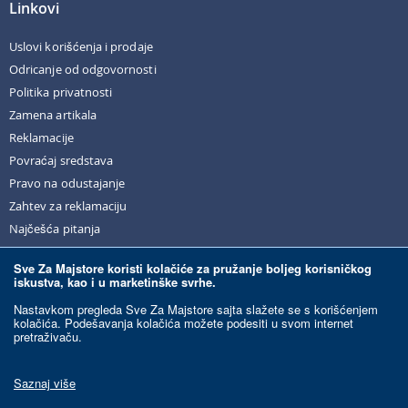
Linkovi
Uslovi korišćenja i prodaje
Odricanje od odgovornosti
Politika privatnosti
Zamena artikala
Reklamacije
Povraćaj sredstava
Pravo na odustajanje
Zahtev za reklamaciju
Najčešća pitanja
Sve Za Majstore koristi kolačiće za pružanje boljeg korisničkog
iskustva, kao i u marketinške svrhe.
© Sve Za Majstore. 2026. Sva prava zadržana.
Nastavkom pregleda Sve Za Majstore sajta slažete se s korišćenjem
kolačića. Podešavanja kolačića možete podesiti u svom internet
pretraživaču.
Razvoj sajta:
Ecommerce Solutions.
Ovaj sajt je zaštićen reCAPTCHA-om i primenjuju se Google
Politika privatnosti
i
Saznaj više
Uslovi korišćenja
.