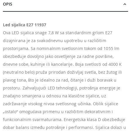
OPIS
Led sijalica E27 11937
Ova LED sijalica snage 7,8 W sa standardnim grlom E27
dizajnirana je za svakodnevnu upotrebu u različitim
prostorijama. Sa nominalnim svetlosnim tokom od 1055 lm
obezbeđuje dovoljno jako osvetljenje za radne površine,
dnevne sobe, kuhinje ili kancelarije. Boja svetlosti od 4000 K
(neutralno belo) pruža prirodan doživljaj svetla, bez žutog ili
plavog tona, što je idealno za rad, čitanje i duži boravak u
prostoru. Zahvaljujući LED tehnologiji, potrošnja energije je
značajno smanjena u odnosu na klasične sijalice, uz
zadržavanje visokog nivoa svetlosnog učinka. Oblik sijalice
„ostalo“ omogućava primenu u različitim dekorativnim i
funkcionalnim svarmaturama. Energetska klasa D obezbeđuje
dobar balans između potrošnje i performansi. Sijalica dolazi u