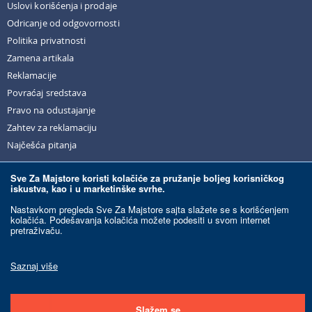
Uslovi korišćenja i prodaje
Odricanje od odgovornosti
Politika privatnosti
Zamena artikala
Reklamacije
Povraćaj sredstava
Pravo na odustajanje
Zahtev za reklamaciju
Najčešća pitanja
Sve Za Majstore koristi kolačiće za pružanje boljeg korisničkog
iskustva, kao i u marketinške svrhe.
© Sve Za Majstore. 2026. Sva prava zadržana.
Nastavkom pregleda Sve Za Majstore sajta slažete se s korišćenjem
kolačića. Podešavanja kolačića možete podesiti u svom internet
pretraživaču.
Razvoj sajta:
Ecommerce Solutions.
Ovaj sajt je zaštićen reCAPTCHA-om i primenjuju se Google
Politika privatnosti
i
Uslovi korišćenja
.
Saznaj više
Slažem se