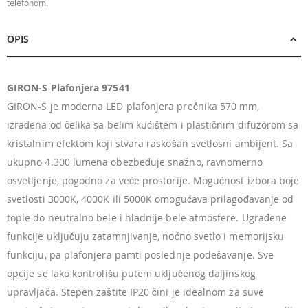
telefonom.
OPIS
GIRON-S Plafonjera 97541
GIRON-S je moderna LED plafonjera prečnika 570 mm,
izrađena od čelika sa belim kućištem i plastičnim difuzorom sa
kristalnim efektom koji stvara raskošan svetlosni ambijent. Sa
ukupno 4.300 lumena obezbeđuje snažno, ravnomerno
osvetljenje, pogodno za veće prostorije. Mogućnost izbora boje
svetlosti 3000K, 4000K ili 5000K omogućava prilagođavanje od
tople do neutralno bele i hladnije bele atmosfere. Ugrađene
funkcije uključuju zatamnjivanje, noćno svetlo i memorijsku
funkciju, pa plafonjera pamti poslednje podešavanje. Sve
opcije se lako kontrolišu putem uključenog daljinskog
upravljača. Stepen zaštite IP20 čini je idealnom za suve