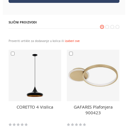
SLIČNI PROIZVODI
Proveriti artikle za dodavanje u kolica ili
izaberi sve
CORETTO 4 Visilica
GAFARES Plafonjera
900423
Rating:
Rating:
Ra
0%
0%
0