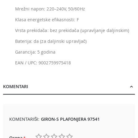
Mrežni napon: 220–240V, 50/60Hz
Klasa energetske efikasnosti: F
Vrsta prekidača: bez prekidača (upravljanje daljinskim)
Baterija: da (za daljinski upravljač)
Garancija: 5 godina
EAN / UPC: 9002759975418
KOMENTARI
KOMENTARIŠI:
GIRON-S PLAFONJERA 97541
Ocena