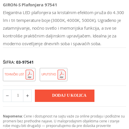
GIRON-S Plafonjera 97541
Elegantna LED plafonjera sa kristalnim efektom pruža do 4.300
lm i tri temperature boje (3000K, 4000K, 5000K). Ugrađeno je
zatamnjivanje, noćno svetlo i memorijska funkcija, a sve se
kontroliše praktičnim daljinskim upravljačem. Idealna je za
moderno osvetljenje dnevnih soba i spavaćih soba.
ŠIFRA
03-97541
TEHNIČKI LIST
UPUTSTVO
DODAJ U KOLICA
Napomena:
Cene i dostupnost na sajtu važe za online prodaju i podložne su
promeni bez prethodne najave. U maloprodajnim objektima cene i stanje
robe mogu biti drugačiji — preporučujemo da pre dolaska proverite