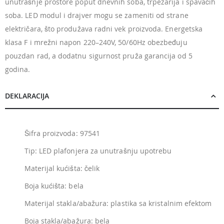
unutrašnje prostore poput dnevnih soba, trpezarija i spavaćih
soba. LED modul i drajver mogu se zameniti od strane
električara, što produžava radni vek proizvoda. Energetska
klasa F i mrežni napon 220–240V, 50/60Hz obezbeđuju
pouzdan rad, a dodatnu sigurnost pruža garancija od 5
godina.
DEKLARACIJA
Šifra proizvoda: 97541
Tip: LED plafonjera za unutrašnju upotrebu
Materijal kućišta: čelik
Boja kućišta: bela
Materijal stakla/abažura: plastika sa kristalnim efektom
Boja stakla/abažura: bela