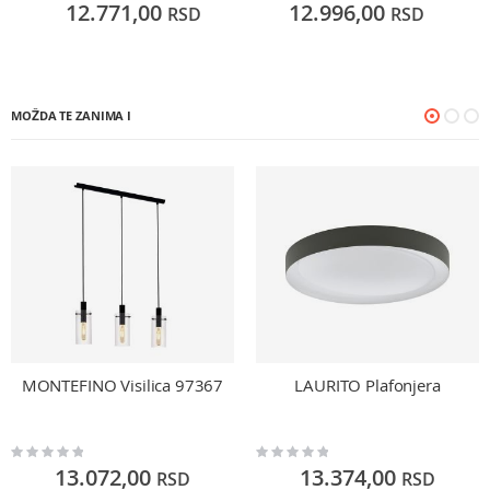
12.771,00
12.996,00
RSD
RSD
MOŽDA TE ZANIMA I
MONTEFINO Visilica 97367
LAURITO Plafonjera
Rating:
Rating:
0%
0%
13.072,00
13.374,00
RSD
RSD