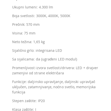
Ukupni lumeni: 4.300 lm
Boja svetlosti: 3000K, 4000K, 5000K
Prečnik: 570 mm
Visina: 75 mm
Neto težina: 1,65 kg
Sijalično grlo: integrisana LED
Sa sijalicama: da (ugrađeni LED modul)
Promenljivost izvora svetlosti/drivera: LED + drajver
zamenjivi od strane električara
Funkcije: daljinsko upravljanje, daljinski upravljač
uključen, zatamnjivanje, noćno svetlo, memorijska
funkcija
Stepen zaštite: IP20
Klasa zaštite: I