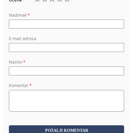
1
2
3
4
5
Nadimak
star
stars
stars
stars
stars
E-mail adresa
Naslov
Komentar
POŠALJI KOMENTAR