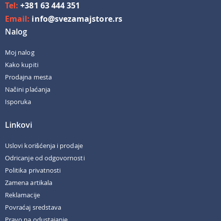
Tel:
+381 63 444 351
Email:
info@svezamajstore.rs
Nalog
Moj nalog
Kako kupiti
Prodajna mesta
Načini plaćanja
Isporuka
Linkovi
Uslovi korišćenja i prodaje
Odricanje od odgovornosti
Politika privatnosti
Zamena artikala
Reklamacije
Povraćaj sredstava
Pravo na odustajanje