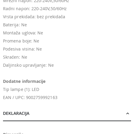
Mrežni napon: 220-240V,50/60Hz
Radni napon: 220-240V,50/60Hz
Vrsta prekidača: bez prekidača
Baterija: Ne
Montaža uglova: Ne
Promena boje: Ne
Podesiva visina: Ne
Skraćen: Ne
Daljinsko upravljanje: Ne
Dodatne informacije
Tip lampe (1): LED
EAN / UPC: 9002759992163
DEKLARACIJA