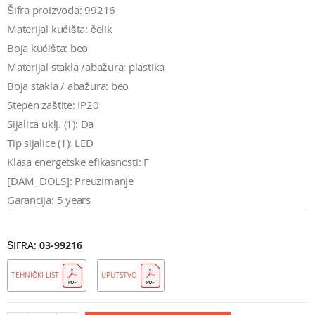
Šifra proizvoda: 99216
Materijal kućišta: čelik
Boja kućišta: beo
Materijal stakla /abažura: plastika
Boja stakla / abažura: beo
Stepen zaštite: IP20
Sijalica uklj. (1): Da
Tip sijalice (1): LED
Klasa energetske efikasnosti: F
[DAM_DOLS]: Preuzimanje
Garancija: 5 years
ŠIFRA
03-99216
TEHNIČKI LIST
UPUTSTVO