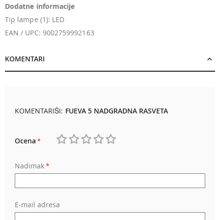
Dodatne informacije
Tip lampe (1): LED
EAN / UPC: 9002759992163
KOMENTARI
KOMENTARIŠI:
FUEVA 5 NADGRADNA RASVETA
Ocena
1
2
3
4
5
Nadimak
star
stars
stars
stars
stars
E-mail adresa