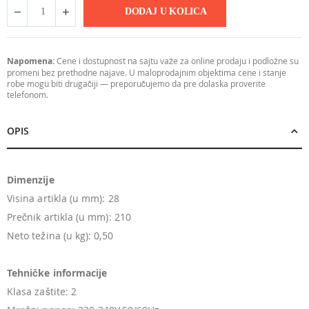
DODAJ U KOLICA
Napomena:
Cene i dostupnost na sajtu važe za online prodaju i podložne su
promeni bez prethodne najave. U maloprodajnim objektima cene i stanje
robe mogu biti drugačiji — preporučujemo da pre dolaska proverite
telefonom.
OPIS
Dimenzije
Visina artikla (u mm): 28
Prečnik artikla (u mm): 210
Neto težina (u kg): 0,50
Tehničke informacije
Klasa zaštite: 2