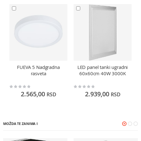
FUEVA 5 Nadgradna
LED panel tanki ugradni
rasveta
60x60cm 40W 3000K
Rating:
Rating:
Ra
0%
0%
0
2.565,00
2.939,00
RSD
RSD
MOŽDA TE ZANIMA I