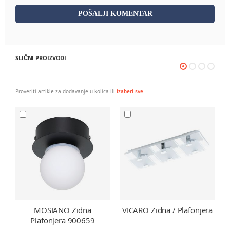
POŠALJI KOMENTAR
SLIČNI PROIZVODI
Proveriti artikle za dodavanje u kolica ili
izaberi sve
MOSIANO Zidna
VICARO Zidna / Plafonjera
F
Plafonjera 900659