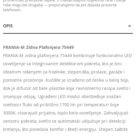
robe mogu biti drugačiji — preporučujemo da pre dolaska proverite
telefonom.
OPIS
FRANIA-M Zidna Plafonjera 75449
FRANIA-M zidna plafonjera 75449 kombinuje funkcionalno LED
osvetljenje sa integrisanim detektorom pokreta, što je čini
idealnim rešenjem za hodnike, stepeništa, prolaze, garaže i
pomoćne prostorije. Kućište je izrađeno od čelika u beloj boji,
dok je difuzor od bele plastike koja ravnomerno rasipa svetlo i
smanjuje odsjaj. Ugrađeni LED modul obezbeđuje snažan
svetlosni fluks od približno 1700 lm pri temperaturi boje
3000K, stvarajući prijatno, toplo belo osvetljenje. Zahvaljujući
senzoru pokreta, svetlo se automatski uključuje pri detekciji
kretanja, što povećava komfor i štedi energiju. Stepen zaštite