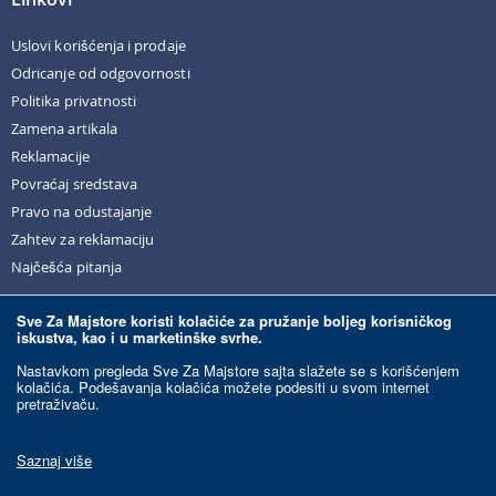
Uslovi korišćenja i prodaje
Odricanje od odgovornosti
Politika privatnosti
Zamena artikala
Reklamacije
Povraćaj sredstava
Pravo na odustajanje
Zahtev za reklamaciju
Najčešća pitanja
Sve Za Majstore koristi kolačiće za pružanje boljeg korisničkog
iskustva, kao i u marketinške svrhe.
© Sve Za Majstore. 2026. Sva prava zadržana.
Nastavkom pregleda Sve Za Majstore sajta slažete se s korišćenjem
kolačića. Podešavanja kolačića možete podesiti u svom internet
pretraživaču.
Razvoj sajta:
Ecommerce Solutions.
Ovaj sajt je zaštićen reCAPTCHA-om i primenjuju se Google
Politika privatnosti
i
Uslovi korišćenja
.
Saznaj više