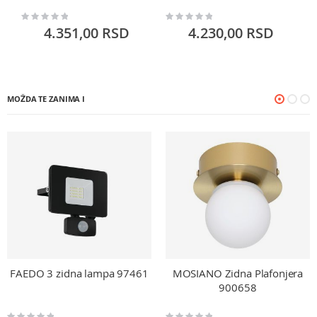
Rating:
Rating:
Ra
0%
0%
0
4.351,00 RSD
4.230,00 RSD
MOŽDA TE ZANIMA I
FAEDO 3 zidna lampa 97461
MOSIANO Zidna Plafonjera
900658
Rating:
Rating: