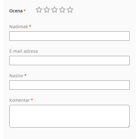
Ocena
1
2
3
4
5
Nadimak
star
stars
stars
stars
stars
E-mail adresa
Naslov
Komentar