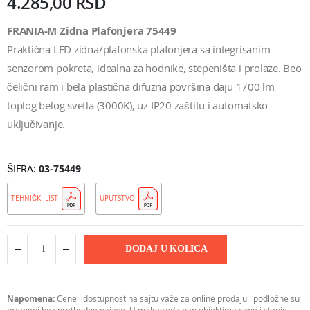
4.285,00 RSD
FRANIA-M Zidna Plafonjera 75449
Praktična LED zidna/plafonska plafonjera sa integrisanim
senzorom pokreta, idealna za hodnike, stepeništa i prolaze. Beo
čelični ram i bela plastična difuzna površina daju 1700 lm
toplog belog svetla (3000K), uz IP20 zaštitu i automatsko
uključivanje.
ŠIFRA
03-75449
TEHNIČKI LIST
UPUTSTVO
DODAJ U KOLICA
Napomena:
Cene i dostupnost na sajtu važe za online prodaju i podložne su
promeni bez prethodne najave. U maloprodajnim objektima cene i stanje