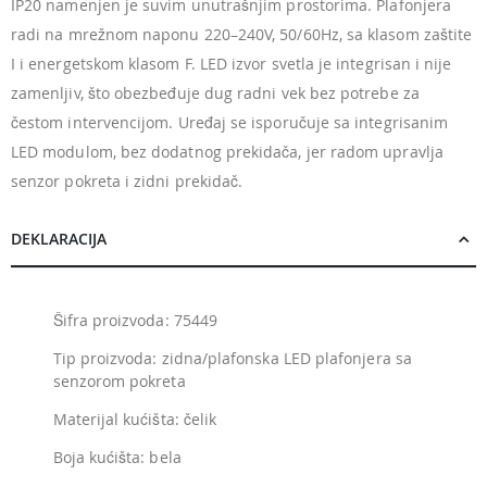
IP20 namenjen je suvim unutrašnjim prostorima. Plafonjera
radi na mrežnom naponu 220–240V, 50/60Hz, sa klasom zaštite
I i energetskom klasom F. LED izvor svetla je integrisan i nije
zamenljiv, što obezbeđuje dug radni vek bez potrebe za
čestom intervencijom. Uređaj se isporučuje sa integrisanim
LED modulom, bez dodatnog prekidača, jer radom upravlja
senzor pokreta i zidni prekidač.
DEKLARACIJA
Šifra proizvoda: 75449
Tip proizvoda: zidna/plafonska LED plafonjera sa
senzorom pokreta
Materijal kućišta: čelik
Boja kućišta: bela