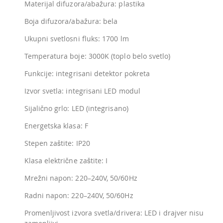
Materijal difuzora/abažura: plastika
Boja difuzora/abažura: bela
Ukupni svetlosni fluks: 1700 lm
Temperatura boje: 3000K (toplo belo svetlo)
Funkcije: integrisani detektor pokreta
Izvor svetla: integrisani LED modul
Sijalično grlo: LED (integrisano)
Energetska klasa: F
Stepen zaštite: IP20
Klasa električne zaštite: I
Mrežni napon: 220–240V, 50/60Hz
Radni napon: 220–240V, 50/60Hz
Promenljivost izvora svetla/drivera: LED i drajver nisu