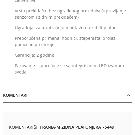
zamenljivi
Vrsta prekidača: bez ugrađenog prekidača (upravljanje
senzorom i zidnim prekidačem)
Ugradnja: za unutrašnju montažu na zid ili plafon
Preporučena primena: hodnici, stepeništa, prolazi,
pomoćne prostorije
Garancija: 2 godine
Pakovanje: isporučuje se sa integrisanim LED izvorom
svetla
KOMENTARI
KOMENTARIŠI:
FRANIA-M ZIDNA PLAFONJERA 75449